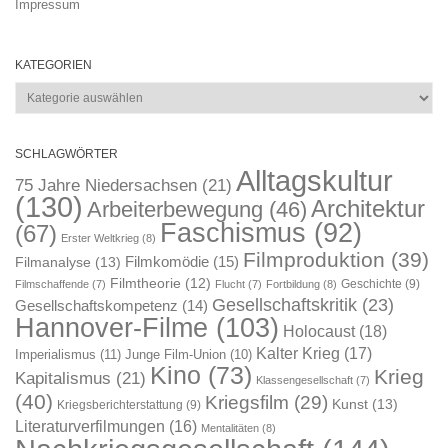
Impressum
KATEGORIEN
Kategorien
SCHLAGWÖRTER
Alltagskultur
75 Jahre Niedersachsen
(21)
(130)
Architektur
Arbeiterbewegung
(46)
Faschismus
(92)
(67)
Erster Weltkrieg
(8)
Filmproduktion
(39)
Filmkomödie
(15)
Filmanalyse
(13)
Filmtheorie
(12)
Geschichte
(9)
Filmschaffende
(7)
Flucht
(7)
Fortbildung
(8)
Gesellschaftskritik
(23)
Gesellschaftskompetenz
(14)
Hannover-Filme
(103)
Holocaust
(18)
Kalter Krieg
(17)
Imperialismus
(11)
Junge Film-Union
(10)
Kino
(73)
Krieg
Kapitalismus
(21)
Klassengesellschaft
(7)
(40)
Kriegsfilm
(29)
Kunst
(13)
Kriegsberichterstattung
(9)
Literaturverfilmungen
(16)
Mentalitäten
(8)