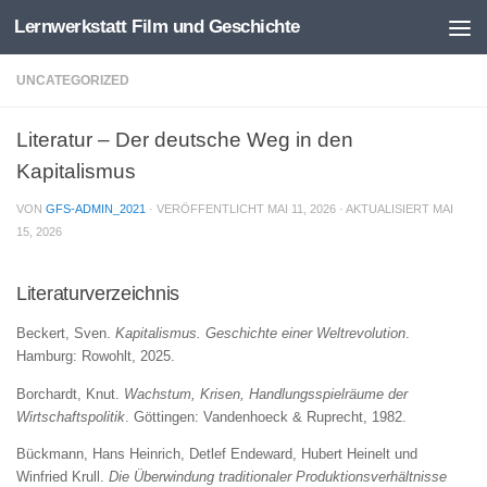
Lernwerkstatt Film und Geschichte
Zum Inhalt springen
UNCATEGORIZED
Literatur – Der deutsche Weg in den
Kapitalismus
VON
GFS-ADMIN_2021
· VERÖFFENTLICHT
MAI 11, 2026
· AKTUALISIERT
MAI
15, 2026
Literaturverzeichnis
Beckert, Sven.
Kapitalismus. Geschichte einer Weltrevolution
.
Hamburg: Rowohlt, 2025.
Borchardt, Knut.
Wachstum, Krisen, Handlungsspielräume der
Wirtschaftspolitik
. Göttingen: Vandenhoeck & Ruprecht, 1982.
Bückmann, Hans Heinrich, Detlef Endeward, Hubert Heinelt und
Winfried Krull.
Die Überwindung traditionaler Produktionsverhältnisse