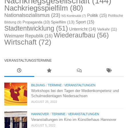
Nachkriegsgesellschaft
(144)
Nachkriegsspielfilm
(80)
Nationalsozialismus
(23)
Politik
(15)
Politische
NS-Kontinuität
(7)
Sport
(15)
Spielfilm
(13)
Propaganda
(10)
Bildung
(9)
Stadtentwicklung
(51)
Unterricht
(14)
Verkehr
(11)
Wiederaufbau
(56)
Weimarer Republik
(16)
Wirtschaft
(72)
VERANSTALTUNGSTERMINE
BILDUNG
/
TERMINE
/
VERANSTALTUNGEN
Workshops bei den Tagen der Medienkompetenz und
Schulmedientagen Niedersachsen
AUGUST 25, 2022
HANNOVER
/
TERMINE
/
VERANSTALTUNGEN
Veranstaltungen im Kino im Künstlerhaus Hannover
AUGUST 5, 2022