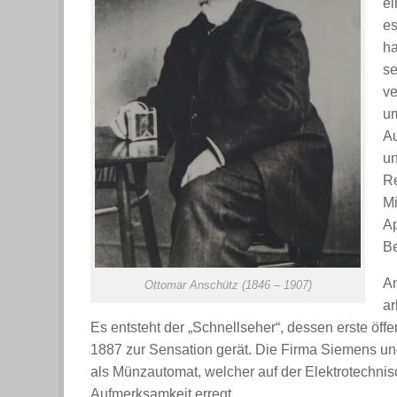
ei
es
ha
se
ve
um
Au
un
Re
Mi
Ap
B
An
Ottomar Anschütz (1846 – 1907)
ar
Es entsteht der „Schnellseher“, dessen erste öffe
1887 zur Sensation gerät. Die Firma Siemens und 
als Münzautomat, welcher auf der Elektrotechnis
Aufmerksamkeit erregt.