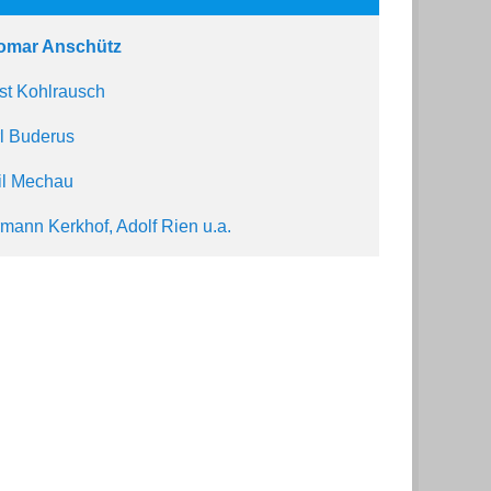
omar Anschütz
st Kohlrausch
l Buderus
l Mechau
mann Kerkhof, Adolf Rien u.a.