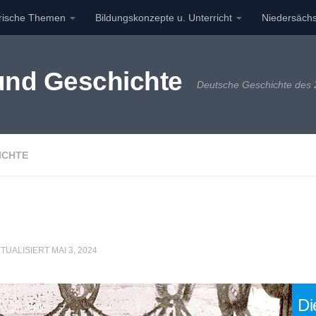
orische Themen
Bildungskonzepte u. Unterricht
Niedersächs
 und Geschichte
Deutsche Geschichte des 2
ICHTE
KTUALISIERT
MAI 3, 2024
Di