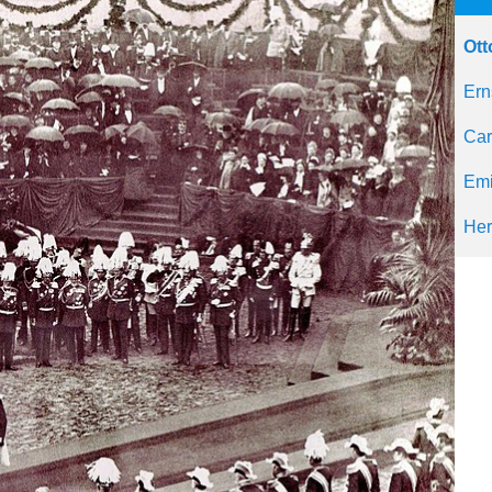
Ott
Ern
Car
Emi
Her