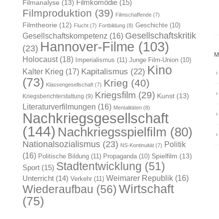
Filmkomödie
(15)
Filmanalyse
(13)
Filmproduktion
(39)
Filmschaffende
(7)
Filmtheorie
(12)
Geschichte
(10)
Flucht
(7)
Fortbildung
(8)
Gesellschaftskritik
Gesellschaftskompetenz
(16)
Hannover-Filme
(103)
(23)
M
Holocaust
(18)
Imperialismus
(11)
Junge Film-Union
(10)
Kino
Kapitalismus
(22)
Kalter Krieg
(17)
(73)
Krieg
(40)
Klassengesellschaft
(7)
Kriegsfilm
(29)
Kunst
(13)
Kriegsberichterstattung
(9)
Literaturverfilmungen
(16)
Mentalitäten
(8)
Nachkriegsgesellschaft
(144)
Nachkriegsspielfilm
(80)
Nationalsozialismus
(23)
Politik
NS-Kontinuität
(7)
(16)
Spielfilm
(13)
Politische Bildung
(11)
Propaganda
(10)
Stadtentwicklung
(51)
Sport
(15)
Weimarer Republik
(16)
Unterricht
(14)
Verkehr
(11)
Wirtschaft
Wiederaufbau
(56)
(75)