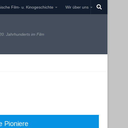
ische Film- u. Kinogeschichte
Wir über uns
0. Jahrhunderts im Film
e Pioniere