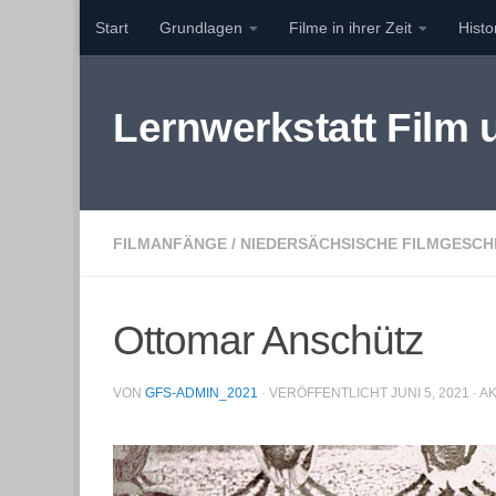
Start
Grundlagen
Filme in ihrer Zeit
Hist
Zum Inhalt springen
Lernwerkstatt Film
FILMANFÄNGE
/
NIEDERSÄCHSISCHE FILMGESCH
Ottomar Anschütz
VON
GFS-ADMIN_2021
· VERÖFFENTLICHT
JUNI 5, 2021
· A