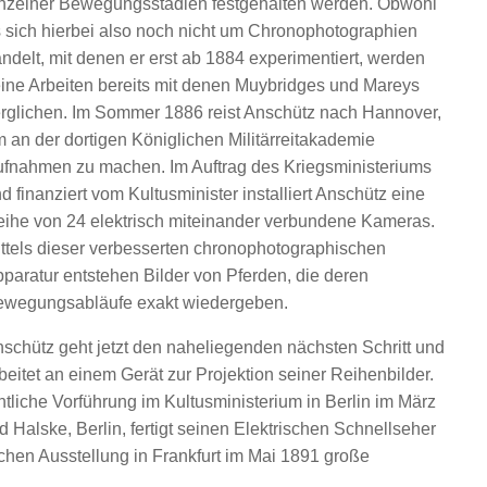
nzelner Bewegungsstadien festgehalten werden. Obwohl
 sich hierbei also noch nicht um Chronophotographien
ndelt, mit denen er erst ab 1884 experimentiert, werden
ine Arbeiten bereits mit denen Muybridges und Mareys
rglichen. Im Sommer 1886 reist Anschütz nach Hannover,
 an der dortigen Königlichen Militärreitakademie
fnahmen zu machen. Im Auftrag des Kriegsministeriums
d finanziert vom Kultusminister installiert Anschütz eine
ihe von 24 elektrisch miteinander verbundene Kameras.
ttels dieser verbesserten chronophotographischen
paratur entstehen Bilder von Pferden, die deren
ewegungsabläufe exakt wiedergeben.
schütz geht jetzt den naheliegenden nächsten Schritt und
beitet an einem Gerät zur Projektion seiner Reihenbilder.
ntliche Vorführung im Kultusministerium in Berlin im März
Halske, Berlin, fertigt seinen Elektrischen Schnellseher
chen Ausstellung in Frankfurt im Mai 1891 große