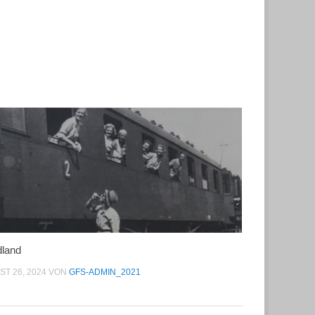
land
T 26, 2024
VON
GFS-ADMIN_2021