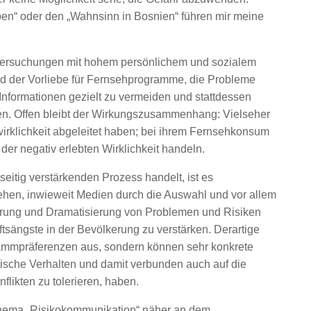
ben“ oder den „Wahnsinn in Bosnien“ führen mir meine
ntersuchungen mit hohem persönlichem und sozialem
nd der Vorliebe für Fernsehprogramme, die Probleme
nformationen gezielt zu vermeiden und stattdessen
n. Offen bleibt der Wirkungszusammenhang: Vielseher
wirklichkeit abgeleitet haben; bei ihrem Fernsehkonsum
er negativ erlebten Wirklichkeit handeln.
eitig verstärkenden Prozess handelt, ist es
hen, inwieweit Medien durch die Auswahl und vor allem
erung und Dramatisierung von Problemen und Risiken
tsängste in der Bevölkerung zu verstärken. Derartige
rammpräferenzen aus, sondern können sehr konkrete
tische Verhalten und damit verbunden auch auf die
flikten zu tolerieren, haben.
Thema „Risikokommunikation“ näher an dem