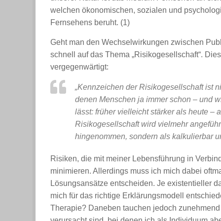
welchen ökonomischen, sozialen und psychologi
Fernsehens beruht. (1)
Geht man den Wechselwirkungen zwischen Publ
schnell auf das Thema „Risikogesellschaft“. Die
vergegenwärtigt:
„Kennzeichen der Risikogesellschaft ist
denen Menschen ja immer schon – und wi
lässt: früher vielleicht stärker als heute 
Risikogesellschaft wird vielmehr angefüh
hingenommen, sondern als kalkulierbar und
Risiken, die mit meiner Lebensführung in Verbin
minimieren. Allerdings muss ich mich dabei oft
Lösungsansätze entscheiden. Je existentieller d
mich für das richtige Erklärungsmodell entschied
Therapie? Daneben tauchen jedoch zunehmend Ri
verursacht sind, bei denen ich als Individuum a