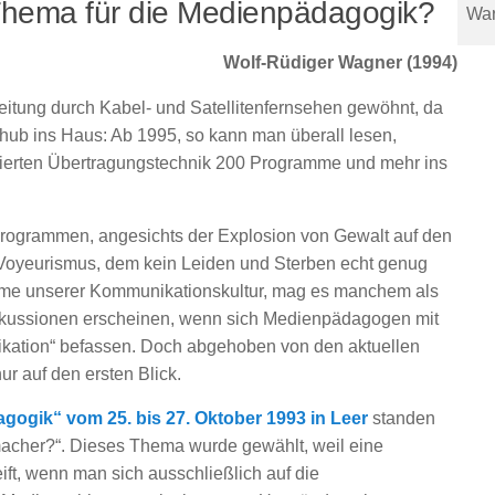
Thema für die Medienpädagogik?
War
Wolf-Rüdiger Wagner (1994)
itung durch Kabel- und Satellitenfernsehen gewöhnt, da
chub ins Haus: Ab 1995, so kann man überall lesen,
timierten Übertragungstechnik 200 Programme und mehr ins
Programmen, angesichts der Explosion von Gewalt auf den
 Voyeurismus, dem kein Leiden und Sterben echt genug
eme unserer Kommunikationskultur, mag es manchem als
skussionen erscheinen, wenn sich Medienpädagogen mit
tion“ befassen. Doch abgehoben von den aktuellen
r auf den ersten Blick.
ogik“ vom 25. bis 27. Oktober 1993 in Leer
standen
macher?“. Dieses Thema wurde gewählt, weil eine
ift, wenn man sich ausschließlich auf die