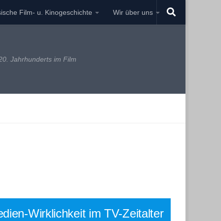
ische Film- u. Kinogeschichte
Wir über uns
0. Jahrhunderts im Film
dien-Wirklichkeit im TV-Zeitalter