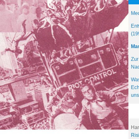
Med
Ent
(19
Mas
Zur
Nac
Was
Ech
uns
Han
Ris