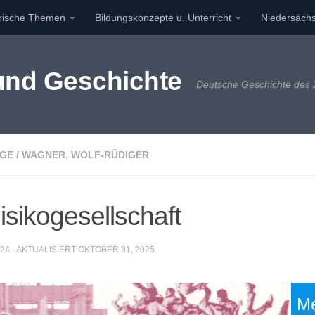
orische Themen
Bildungskonzepte u. Unterricht
Niedersächs
 und Geschichte
Deutsche Geschichte des 2
AGE
/
WAGNER, WOLF-RÜDIGER
ikogesellschaft
024
· AKTUALISIERT
OKTOBER 31, 2025
Me