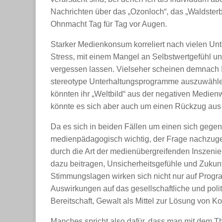
Nachrichten über das „Ozonloch“, das „Waldster
Ohnmacht Tag für Tag vor Augen.
Starker Medienkonsum korreliert nach vielen U
Stress, mit einem Mangel an Selbstwertgefühl u
vergessen lassen. Vielseher scheinen demnach I
stereotype Unterhaltungsprogramme auszuwähle
könnten ihr „Weltbild“ aus der negativen Medien
könnte es sich aber auch um einen Rückzug aus d
Da es sich in beiden Fällen um einen sich gegens
medienpädagogisch wichtig, der Frage nachzuge
durch die Art der medienübergreifenden Inszeni
dazu beitragen, Unsicherheitsgefühle und Zukunf
Stimmungslagen wirken sich nicht nur auf Prog
Auswirkungen auf das gesellschaftliche und poli
Bereitschaft, Gewalt als Mittel zur Lösung von Kon
Manches spricht also dafür, dass man mit dem 