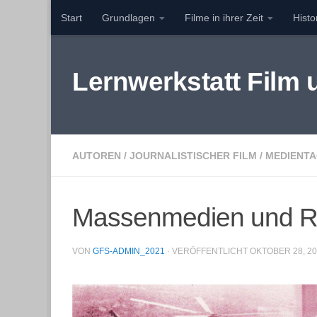
Start
Grundlagen
Filme in ihrer Zeit
Hist
Zum Inhalt springen
Lernwerkstatt Film
AUTOREN
/
JOURNALISTISCHER FILM
/
MEDIENT
Massenmedien und Ris
VON
GFS-ADMIN_2021
· VERÖFFENTLICHT
OKTOBER 28, 2