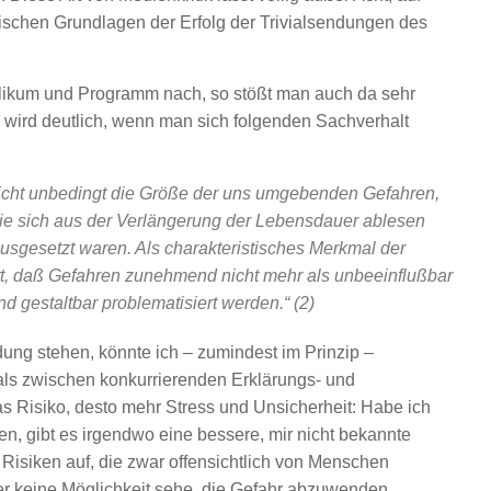
schen Grundlagen der Erfolg der Trivialsendungen des
ikum und Programm nach, so stößt man auch da sehr
s wird deutlich, wenn man sich folgenden Sachverhalt
 nicht unbedingt die Größe der uns umgebenden Gefahren,
e sich aus der Verlängerung der Lebensdauer ablesen
– ausgesetzt waren. Als charakteristisches Merkmal der
rt, daß Gefahren zunehmend nicht mehr als unbeeinflußbar
 gestaltbar problematisiert werden.“ (2)
dung stehen, könnte ich – zumindest im Prinzip –
mals zwischen konkurrierenden Erklärungs- und
as Risiko, desto mehr Stress und Unsicherheit: Habe ich
en, gibt es irgendwo eine bessere, mir nicht bekannte
siken auf, die zwar offensichtlich von Menschen
ber keine Möglichkeit sehe, die Gefahr abzuwenden.