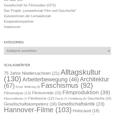
Gesellschaft für Filmstudien (GFS)
Das Projekt „Lernwerkstatt Film und Geschichte“
Autoren/innen der Lernwerkstatt
Kooperationspartner
Impressum
KATEGORIEN
Kategorien
SCHLAGWÖRTER
Alltagskultur
75 Jahre Niedersachsen
(21)
(130)
Architektur
Arbeiterbewegung
(46)
Faschismus
(92)
(67)
Erster Weltkrieg
(8)
Filmproduktion
(39)
Filmkomödie
(15)
Filmanalyse
(13)
Filmtheorie
(12)
Geschichte
(10)
Filmschaffende
(7)
Flucht
(7)
Fortbildung
(8)
Gesellschaftskritik
(23)
Gesellschaftskompetenz
(16)
Hannover-Filme
(103)
Holocaust
(18)