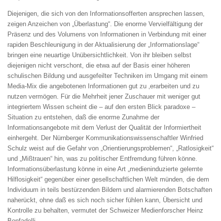
Diejenigen, die sich von den Informationsofferten ansprechen lassen,
zeigen Anzeichen von „Überlastung“. Die enorme Vervielfältigung der
Präsenz und des Volumens von Informationen in Verbindung mit einer
rapiden Beschleunigung in der Aktualisierung der „Informationslage“
bringen eine neuartige Unübersichtlichkeit. Von ihr bleiben selbst
diejenigen nicht verschont, die etwa auf der Basis einer höheren
schulischen Bildung und ausgefeilter Techniken im Umgang mit einem
Media-Mix die angebotenen Informationen gut zu ‚erarbeiten und zu
nutzen vermögen. Für die Mehrheit jener Zuschauer mit weniger gut
integriertem Wissen scheint die – auf den ersten Blick paradoxe –
Situation zu entstehen, daß die enorme Zunahme der
Informationsangebote mit dem Verlust der Qualität der Informiertheit
einhergeht. Der Nürnberger Kommunikationswissenschaftler Winfried
Schulz weist auf die Gefahr von „Orientierungsproblemen“, „Ratlosigkeit“
und „Mißtrauen“ hin, was zu politischer Entfremdung führen könne.
Informationsüberlastung könne in eine Art „medieninduzierte gelernte
Hilflosigkeit“ gegenüber einer gesellschaftlichen Welt münden, die dem
Individuum in teils bestürzenden Bildern und alarmierenden Botschaften
naherückt, ohne daß es sich noch sicher fühlen kann, Übersicht und
Kontrolle zu behalten, vermutet der Schweizer Medienforscher Heinz
Bonfadelli