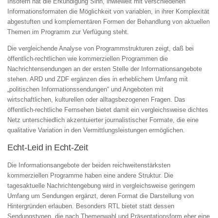
Insofern hat die Erkundigung Sinn, inwieweit mit verschiedenen
Informationsformaten die Möglichkeit von variablen, in ihrer Komplexität
abgestuften und komplementären Formen der Behandlung von aktuellen
Themen im Programm zur Verfügung steht.
Die vergleichende Analyse von Programmstrukturen zeigt, daß bei
öffentlich-rechtlichen wie kommerziellen Programmen die
Nachrichtensendungen an der ersten Stelle der Informationsangebote
stehen. ARD und ZDF ergänzen dies in erheblichem Umfang mit
„politischen Informationssendungen“ und Angeboten mit
wirtschaftlichen, kulturellen oder alltagsbezogenen Fragen. Das
öffentlich-rechtliche Fernsehen bietet damit ein vergleichsweise dichtes
Netz unterschiedlich akzentuierter journalistischer Formate, die eine
qualitative Variation in den Vermittlungsleistungen ermöglichen.
Echt-Leid in Echt-Zeit
Die Informationsangebote der beiden reichweitenstärksten
kommerziellen Programme haben eine andere Struktur. Die
tagesaktuelle Nachrichtengebung wird in vergleichsweise geringem
Umfang um Sendungen ergänzt, deren Format die Darstellung von
Hintergründen erlauben. Besonders RTL bietet statt dessen
Sendungstypen, die nach Themenwahl und Präsentationsform eher eine