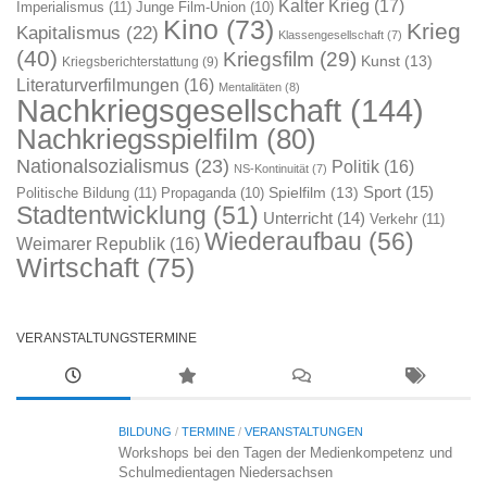
Kalter Krieg
(17)
Imperialismus
(11)
Junge Film-Union
(10)
Kino
(73)
Krieg
Kapitalismus
(22)
Klassengesellschaft
(7)
(40)
Kriegsfilm
(29)
Kunst
(13)
Kriegsberichterstattung
(9)
Literaturverfilmungen
(16)
Mentalitäten
(8)
Nachkriegsgesellschaft
(144)
Nachkriegsspielfilm
(80)
Nationalsozialismus
(23)
Politik
(16)
NS-Kontinuität
(7)
Sport
(15)
Spielfilm
(13)
Politische Bildung
(11)
Propaganda
(10)
Stadtentwicklung
(51)
Unterricht
(14)
Verkehr
(11)
Wiederaufbau
(56)
Weimarer Republik
(16)
Wirtschaft
(75)
VERANSTALTUNGSTERMINE
BILDUNG
/
TERMINE
/
VERANSTALTUNGEN
Workshops bei den Tagen der Medienkompetenz und
Schulmedientagen Niedersachsen