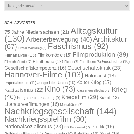
Kategorien
SCHLAGWÖRTER
Alltagskultur
75 Jahre Niedersachsen
(21)
(130)
Architektur
Arbeiterbewegung
(46)
Faschismus
(92)
(67)
Erster Weltkrieg
(8)
Filmproduktion
(39)
Filmkomödie
(15)
Filmanalyse
(13)
Filmtheorie
(12)
Geschichte
(10)
Filmschaffende
(7)
Flucht
(7)
Fortbildung
(8)
Gesellschaftskritik
(23)
Gesellschaftskompetenz
(16)
Hannover-Filme
(103)
Holocaust
(18)
Kalter Krieg
(17)
Imperialismus
(11)
Junge Film-Union
(10)
Kino
(73)
Krieg
Kapitalismus
(22)
Klassengesellschaft
(7)
(40)
Kriegsfilm
(29)
Kunst
(13)
Kriegsberichterstattung
(9)
Literaturverfilmungen
(16)
Mentalitäten
(8)
Nachkriegsgesellschaft
(144)
Nachkriegsspielfilm
(80)
Nationalsozialismus
(23)
Politik
(16)
NS-Kontinuität
(7)
Sport
(15)
Spielfilm
(13)
Politische Bildung
(11)
Propaganda
(10)