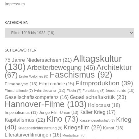
Impressum
KATEGORIEN
Kategorien
SCHLAGWÖRTER
Alltagskultur
75 Jahre Niedersachsen
(21)
(130)
Architektur
Arbeiterbewegung
(46)
Faschismus
(92)
(67)
Erster Weltkrieg
(8)
Filmproduktion
(39)
Filmkomödie
(15)
Filmanalyse
(13)
Filmtheorie
(12)
Geschichte
(10)
Filmschaffende
(7)
Flucht
(7)
Fortbildung
(8)
Gesellschaftskritik
(23)
Gesellschaftskompetenz
(16)
Hannover-Filme
(103)
Holocaust
(18)
Kalter Krieg
(17)
Imperialismus
(11)
Junge Film-Union
(10)
Kino
(73)
Krieg
Kapitalismus
(22)
Klassengesellschaft
(7)
(40)
Kriegsfilm
(29)
Kunst
(13)
Kriegsberichterstattung
(9)
Literaturverfilmungen
(16)
Mentalitäten
(8)