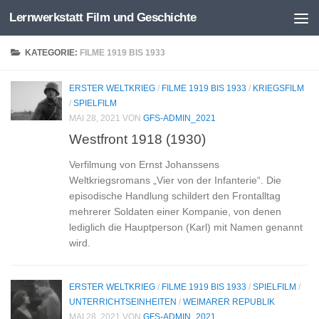
Lernwerkstatt Film und Geschichte
Zum Inhalt springen
KATEGORIE:
FILME 1919 BIS 1933
ERSTER WELTKRIEG
/
FILME 1919 BIS 1933
/
KRIEGSFILM
/
SPIELFILM
MAI 28, 2021
VON
GFS-ADMIN_2021
Westfront 1918 (1930)
Verfilmung von Ernst Johanssens
Weltkriegsromans „Vier von der Infanterie“. Die
episodische Handlung schildert den Frontalltag
mehrerer Soldaten einer Kompanie, von denen
lediglich die Hauptperson (Karl) mit Namen genannt
wird.
ERSTER WELTKRIEG
/
FILME 1919 BIS 1933
/
SPIELFILM
/
UNTERRICHTSEINHEITEN
/
WEIMARER REPUBLIK
MAI 28, 2021
VON
GFS-ADMIN_2021