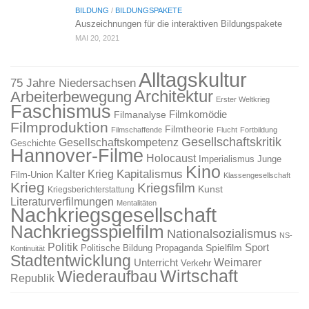
BILDUNG
/
BILDUNGSPAKETE
Auszeichnungen für die interaktiven Bildungspakete
MAI 20, 2021
Alltagskultur
75 Jahre Niedersachsen
Architektur
Arbeiterbewegung
Erster Weltkrieg
Faschismus
Filmkomödie
Filmanalyse
Filmproduktion
Filmtheorie
Filmschaffende
Flucht
Fortbildung
Gesellschaftskritik
Gesellschaftskompetenz
Geschichte
Hannover-Filme
Holocaust
Imperialismus
Junge
Kino
Kapitalismus
Kalter Krieg
Film-Union
Klassengesellschaft
Krieg
Kriegsfilm
Kunst
Kriegsberichterstattung
Literaturverfilmungen
Mentalitäten
Nachkriegsgesellschaft
Nachkriegsspielfilm
Nationalsozialismus
NS-
Politik
Sport
Spielfilm
Politische Bildung
Propaganda
Kontinuität
Stadtentwicklung
Weimarer
Unterricht
Verkehr
Wirtschaft
Wiederaufbau
Republik