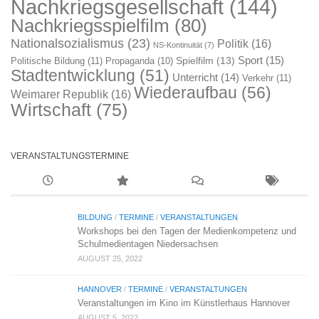
Nachkriegsgesellschaft
(144)
Nachkriegsspielfilm
(80)
Nationalsozialismus
(23)
Politik
(16)
NS-Kontinuität
(7)
Sport
(15)
Spielfilm
(13)
Politische Bildung
(11)
Propaganda
(10)
Stadtentwicklung
(51)
Unterricht
(14)
Verkehr
(11)
Wiederaufbau
(56)
Weimarer Republik
(16)
Wirtschaft
(75)
VERANSTALTUNGSTERMINE
BILDUNG
/
TERMINE
/
VERANSTALTUNGEN
Workshops bei den Tagen der Medienkompetenz und
Schulmedientagen Niedersachsen
AUGUST 25, 2022
HANNOVER
/
TERMINE
/
VERANSTALTUNGEN
Veranstaltungen im Kino im Künstlerhaus Hannover
AUGUST 5, 2022