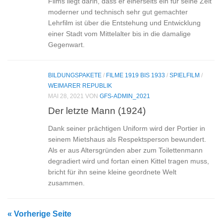
Films liegt darin, dass er einerseits ein für seine Zeit
moderner und technisch sehr gut gemachter
Lehrfilm ist über die Entstehung und Entwicklung
einer Stadt vom Mittelalter bis in die damalige
Gegenwart.
BILDUNGSPAKETE
/
FILME 1919 BIS 1933
/
SPIELFILM
/
WEIMARER REPUBLIK
MAI 28, 2021
VON
GFS-ADMIN_2021
Der letzte Mann (1924)
Dank seiner prächtigen Uniform wird der Portier in
seinem Mietshaus als Respektsperson bewundert.
Als er aus Altersgründen aber zum Toilettenmann
degradiert wird und fortan einen Kittel tragen muss,
bricht für ihn seine kleine geordnete Welt
zusammen.
« Vorherige Seite