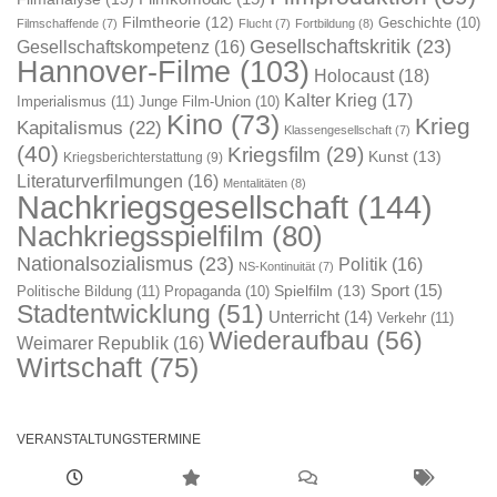
Filmtheorie
(12)
Geschichte
(10)
Filmschaffende
(7)
Flucht
(7)
Fortbildung
(8)
Gesellschaftskritik
(23)
Gesellschaftskompetenz
(16)
Hannover-Filme
(103)
Holocaust
(18)
Kalter Krieg
(17)
Imperialismus
(11)
Junge Film-Union
(10)
Kino
(73)
Krieg
Kapitalismus
(22)
Klassengesellschaft
(7)
(40)
Kriegsfilm
(29)
Kunst
(13)
Kriegsberichterstattung
(9)
Literaturverfilmungen
(16)
Mentalitäten
(8)
Nachkriegsgesellschaft
(144)
Nachkriegsspielfilm
(80)
Nationalsozialismus
(23)
Politik
(16)
NS-Kontinuität
(7)
Sport
(15)
Spielfilm
(13)
Politische Bildung
(11)
Propaganda
(10)
Stadtentwicklung
(51)
Unterricht
(14)
Verkehr
(11)
Wiederaufbau
(56)
Weimarer Republik
(16)
Wirtschaft
(75)
VERANSTALTUNGSTERMINE