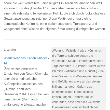
sowie die weit verbreitete Feindseligkeit in Teilen der arabischen Welt
als eine Form des „Blowback“ zu verstehen seien: als Rückwirkung
einer jahrzehntelang fehlgeleiteten Politik, die sich durch rücksichtslose
Gewaltanwendung auszeichne. Diese Politik sei oftmals ohne
demokratische Kontrolle, ohne parlamentarische Transparenz und
weitgehend ohne Wissen der eigenen Bevölkerung durchgeführt worden.
Literatur
„Wenn ich Präsident wäre, könnte ich
die Terroranschläge gegen die
Wiederkehr des Kalten Krieges?
Vereinigten Staaten innerhalb weniger
Tage beenden. Für immer. Zuerst würde
Über einige vergessene
ich mich – öffentlich und aufrichtig – bei
Einsichten von Noam Chomsky
allen Witwen und Waisen, den Armen
über die amerikanische
und Gefolterten sowie all den vielen
Außenpolitik anlässlich des
Millionen anderen Opfern des
„Ukraine-Konfliktes“. 22.
amerikanischen Imperialismus
Dezember 2014. Ein Artikel von:
entschuldigen. Dann würde ich
Jens Berger (Darin auch
verkünden, dass Amerikas weltweite
umfangreiche Literaturangaben)
Interventionen – einschließlich der