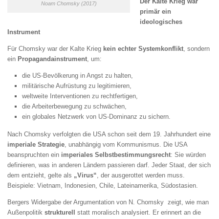
Der Kalte Krieg war
Noam Chomsky (2017)
primär ein
ideologisches
Instrument
Für Chomsky war der Kalte Krieg
kein echter Systemkonflikt
, sondern
ein
Propagandainstrument
, um:
die US‑Bevölkerung in Angst zu halten,
militärische Aufrüstung zu legitimieren,
weltweite Interventionen zu rechtfertigen,
die Arbeiterbewegung zu schwächen,
ein globales Netzwerk von US‑Dominanz zu sichern.
Nach Chomsky verfolgten die USA schon seit dem 19. Jahrhundert eine
imperiale Strategie
, unabhängig vom Kommunismus. Die USA
beanspruchten ein
imperiales Selbstbestimmungsrecht
: Sie würden
definieren, was in anderen Ländern passieren darf. Jeder Staat, der sich
dem entzieht, gelte als
„Virus“
, der ausgerottet werden muss.
Beispiele: Vietnam, Indonesien, Chile, Lateinamerika, Südostasien.
Bergers Widergabe der Argumentation von N. Chomsky zeigt, wie man
Außenpolitik
strukturell
statt moralisch analysiert. Er erinnert an die