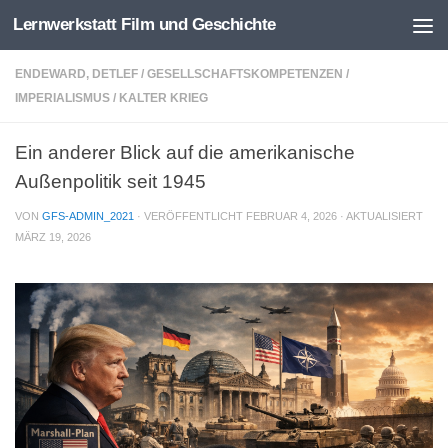
Lernwerkstatt Film und Geschichte
Zum Inhalt springen
ENDEWARD, DETLEF
/
GESELLSCHAFTSKOMPETENZEN
/
IMPERIALISMUS
/
KALTER KRIEG
Ein anderer Blick auf die amerikanische
Außenpolitik seit 1945
VON
GFS-ADMIN_2021
· VERÖFFENTLICHT
FEBRUAR 4, 2026
· AKTUALISIERT
MÄRZ 19, 2026