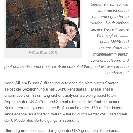
bräuchten, um vor der
kommunistischen
Finsternis gerettet zu
werden. ‚Kauft einfach
unsere Waffen‘, sagte
Washington, ‚lasst
unser Militär und
unsere Konzerne
William Blum (2007)
ungehindert in eurem
Land marschieren und
gebt uns ein Vetorecht bei der Wahl eurer Anführer, und wir werden euch
beschützen.“‘
Nach William Blums Auffassung verdienen die Vereinigten Staaten
selbst die Bezeichnung eines „Schurkenstaates“.“ Diese These
untermauert er mit umfangreichen Analysen zu wenig beachteten
Aspekten der US‑Außen‑ und Sicherheitspolitik. Im Zentrum seiner
Kritik steht die systematische Einflussnahme der USA auf die inneren
Angelegenheiten anderer Staaten – häufig durch verdeckte Operationen
der CIA oder des Verteidigungsministeriums.
Blum argumentiert, dass der gegen die USA gerichtete Terrorismus