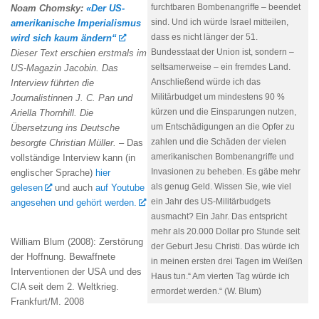
Noam Chomsky:
«Der US-
furchtbaren Bombenangriffe – beendet
amerikanische Imperialismus
sind. Und ich würde Israel mitteilen,
wird sich kaum ändern“
dass es nicht länger der 51.
Dieser Text erschien erstmals im
Bundesstaat der Union ist, sondern –
US-Magazin Jacobin. Das
seltsamerweise – ein fremdes Land.
Interview führten die
Anschließend würde ich das
Journalistinnen J. C. Pan und
Militärbudget um mindestens 90 %
Ariella Thornhill. Die
kürzen und die Einsparungen nutzen,
Übersetzung ins Deutsche
um Entschädigungen an die Opfer zu
besorgte Christian Müller.
– Das
zahlen und die Schäden der vielen
vollständige Interview kann (in
amerikanischen Bombenangriffe und
englischer Sprache)
hier
Invasionen zu beheben. Es gäbe mehr
gelesen
und auch
auf Youtube
als genug Geld. Wissen Sie, wie viel
angesehen und gehört werden.
ein Jahr des US-Militärbudgets
ausmacht? Ein Jahr. Das entspricht
mehr als 20.000 Dollar pro Stunde seit
William Blum (2008): Zerstörung
der Geburt Jesu Christi. Das würde ich
der Hoffnung. Bewaffnete
in meinen ersten drei Tagen im Weißen
Interventionen der USA und des
Haus tun.“ Am vierten Tag würde ich
CIA seit dem 2. Weltkrieg.
ermordet werden.“ (W. Blum)
Frankfurt/M. 2008