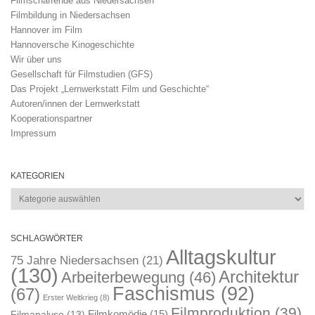
Filmschaffende aus Niedersachsen
Filmbildung in Niedersachsen
Hannover im Film
Hannoversche Kinogeschichte
Wir über uns
Gesellschaft für Filmstudien (GFS)
Das Projekt „Lernwerkstatt Film und Geschichte“
Autoren/innen der Lernwerkstatt
Kooperationspartner
Impressum
KATEGORIEN
Kategorien
SCHLAGWÖRTER
Alltagskultur
75 Jahre Niedersachsen
(21)
(130)
Architektur
Arbeiterbewegung
(46)
Faschismus
(92)
(67)
Erster Weltkrieg
(8)
Filmproduktion
(39)
Filmkomödie
(15)
Filmanalyse
(13)