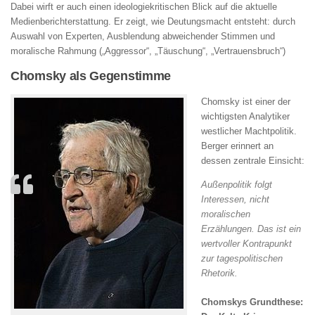
Dabei wirft er auch einen ideologiekritischen Blick auf die aktuelle
Medienberichterstattung. Er zeigt, wie Deutungsmacht entsteht: durch
Auswahl von Experten, Ausblendung abweichender Stimmen und
moralische Rahmung („Aggressor“, „Täuschung“, „Vertrauensbruch“)
Chomsky als Gegenstimme
Chomsky ist einer der
wichtigsten Analytiker
westlicher Machtpolitik.
Berger erinnert an
dessen zentrale Einsicht:
Außenpolitik folgt
Interessen, nicht
moralischen
Erzählungen. Das ist ein
wertvoller Kontrapunkt
zur tagespolitischen
Rhetorik.
Chomskys Grundthese: