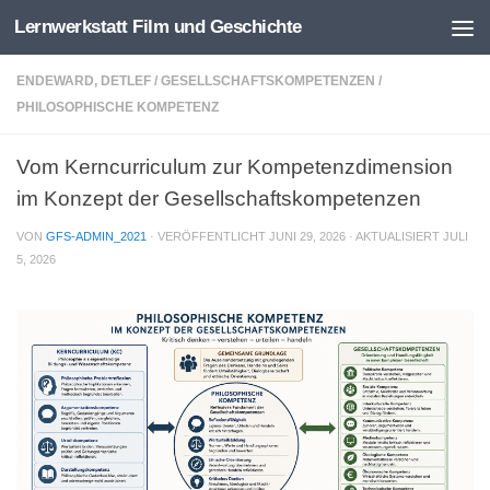
Lernwerkstatt Film und Geschichte
Zum Inhalt springen
ENDEWARD, DETLEF
/
GESELLSCHAFTSKOMPETENZEN
/
PHILOSOPHISCHE KOMPETENZ
Vom Kerncurriculum zur Kompetenzdimension
im Konzept der Gesellschaftskompetenzen
VON
GFS-ADMIN_2021
· VERÖFFENTLICHT
JUNI 29, 2026
· AKTUALISIERT
JULI
5, 2026