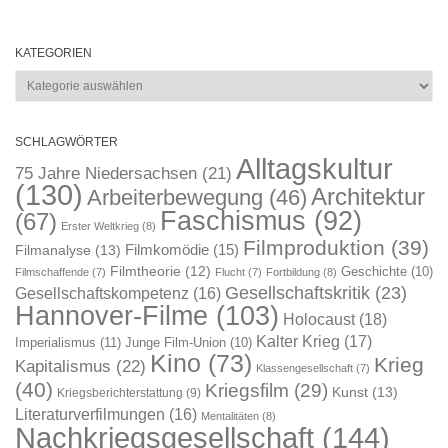
KATEGORIEN
Kategorien
SCHLAGWÖRTER
Alltagskultur
75 Jahre Niedersachsen
(21)
(130)
Architektur
Arbeiterbewegung
(46)
Faschismus
(92)
(67)
Erster Weltkrieg
(8)
Filmproduktion
(39)
Filmkomödie
(15)
Filmanalyse
(13)
Filmtheorie
(12)
Geschichte
(10)
Filmschaffende
(7)
Flucht
(7)
Fortbildung
(8)
Gesellschaftskritik
(23)
Gesellschaftskompetenz
(16)
Hannover-Filme
(103)
Holocaust
(18)
Kalter Krieg
(17)
Imperialismus
(11)
Junge Film-Union
(10)
Kino
(73)
Krieg
Kapitalismus
(22)
Klassengesellschaft
(7)
(40)
Kriegsfilm
(29)
Kunst
(13)
Kriegsberichterstattung
(9)
Literaturverfilmungen
(16)
Mentalitäten
(8)
Nachkriegsgesellschaft
(144)