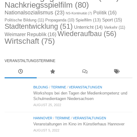
Nachkriegsspielfilm
(80)
Nationalsozialismus
(23)
Politik
(16)
NS-Kontinuität
(7)
Sport
(15)
Spielfilm
(13)
Politische Bildung
(11)
Propaganda
(10)
Stadtentwicklung
(51)
Unterricht
(14)
Verkehr
(11)
Wiederaufbau
(56)
Weimarer Republik
(16)
Wirtschaft
(75)
VERANSTALTUNGSTERMINE
BILDUNG
/
TERMINE
/
VERANSTALTUNGEN
Workshops bei den Tagen der Medienkompetenz und
Schulmedientagen Niedersachsen
AUGUST 25, 2022
HANNOVER
/
TERMINE
/
VERANSTALTUNGEN
Veranstaltungen im Kino im Künstlerhaus Hannover
AUGUST 5, 2022