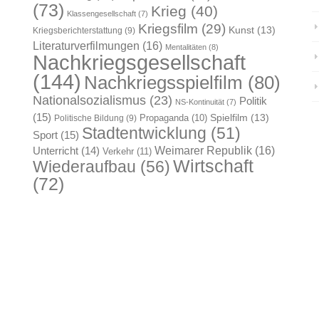
(73)
Krieg
(40)
Klassengesellschaft
(7)
Kriegsfilm
(29)
Kunst
(13)
Kriegsberichterstattung
(9)
Literaturverfilmungen
(16)
Mentalitäten
(8)
Nachkriegsgesellschaft
(144)
Nachkriegsspielfilm
(80)
Nationalsozialismus
(23)
Politik
NS-Kontinuität
(7)
(15)
Spielfilm
(13)
Propaganda
(10)
Politische Bildung
(9)
Stadtentwicklung
(51)
Sport
(15)
Weimarer Republik
(16)
Unterricht
(14)
Verkehr
(11)
Wirtschaft
Wiederaufbau
(56)
(72)