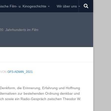
ische Film- u. Kinogeschichte
Wir über uns
0. Jahrhunderts im Film
VON
GFS-ADMIN_2021
he Denkform, die Erinnerung, Erfahrung und Hoffnung
m Alternativen zur bestehenden Ordnung denkbar und
tsch sowie ein Radio-Gespräch zwischen Theodor W.