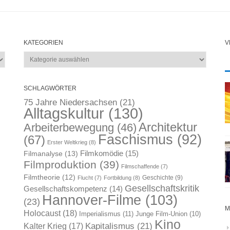
KATEGORIEN
V
Kategorien
SCHLAGWÖRTER
75 Jahre Niedersachsen
(21)
Alltagskultur
(130)
Architektur
Arbeiterbewegung
(46)
Faschismus
(92)
(67)
Erster Weltkrieg
(8)
Filmkomödie
(15)
Filmanalyse
(13)
Filmproduktion
(39)
Filmschaffende
(7)
Filmtheorie
(12)
Geschichte
(9)
Flucht
(7)
Fortbildung
(8)
Gesellschaftskritik
Gesellschaftskompetenz
(14)
Hannover-Filme
(103)
(23)
M
Holocaust
(18)
Imperialismus
(11)
Junge Film-Union
(10)
Kino
Kapitalismus
(21)
Kalter Krieg
(17)