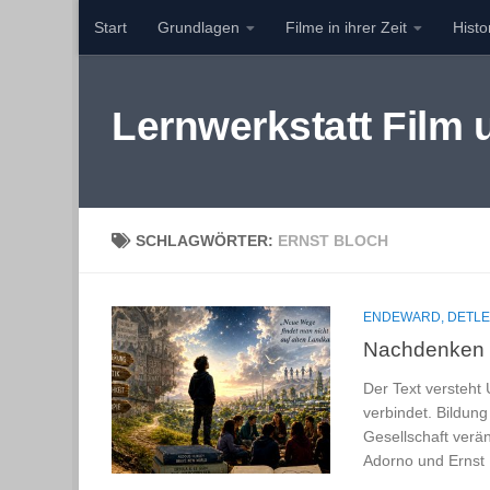
Start
Grundlagen
Filme in ihrer Zeit
Hist
Zum Inhalt springen
Lernwerkstatt Film
SCHLAGWÖRTER:
ERNST BLOCH
ENDEWARD, DETLE
Nachdenken 
Der Text versteht 
verbindet. Bildun
Gesellschaft verä
Adorno und Ernst