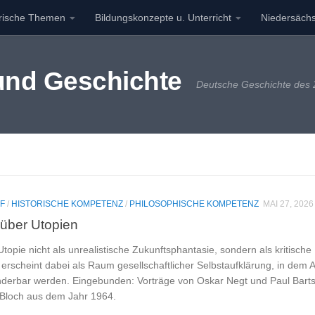
orische Themen
Bildungskonzepte u. Unterricht
Niedersächs
 und Geschichte
Deutsche Geschichte des 2
F
/
HISTORISCHE KOMPETENZ
/
PHILOSOPHISCHE KOMPETENZ
MAI 27, 2026
über Utopien
Utopie nicht als unrealistische Zukunftsphantasie, sondern als kritisc
g erscheint dabei als Raum gesellschaftlicher Selbstaufklärung, in de
nderbar werden. Eingebunden: Vorträge von Oskar Negt und Paul Bar
 Bloch aus dem Jahr 1964.