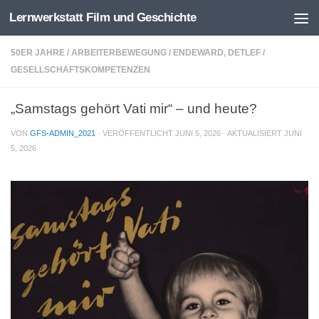
Lernwerkstatt Film und Geschichte
Zum Inhalt springen
50ER JAHRE
/
ARBEITERBEWEGUNG
/
ENDEWARD, DETLEF
/
GESELLSCHAFTSKOMPETENZEN
„Samstags gehört Vati mir“ – und heute?
VON
GFS-ADMIN_2021
· VERÖFFENTLICHT
JUNI 5, 2026
· AKTUALISIERT
JUNI
5, 2026