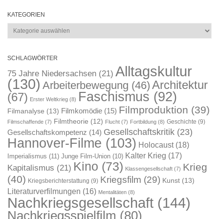
KATEGORIEN
Kategorien
SCHLAGWÖRTER
Alltagskultur
75 Jahre Niedersachsen
(21)
(130)
Architektur
Arbeiterbewegung
(46)
Faschismus
(92)
(67)
Erster Weltkrieg
(8)
Filmproduktion
(39)
Filmkomödie
(15)
Filmanalyse
(13)
Filmtheorie
(12)
Geschichte
(9)
Filmschaffende
(7)
Flucht
(7)
Fortbildung
(8)
Gesellschaftskritik
(23)
Gesellschaftskompetenz
(14)
Hannover-Filme
(103)
Holocaust
(18)
Kalter Krieg
(17)
Imperialismus
(11)
Junge Film-Union
(10)
Kino
(73)
Krieg
Kapitalismus
(21)
Klassengesellschaft
(7)
(40)
Kriegsfilm
(29)
Kunst
(13)
Kriegsberichterstattung
(9)
Literaturverfilmungen
(16)
Mentalitäten
(8)
Nachkriegsgesellschaft
(144)
Nachkriegsspielfilm
(80)