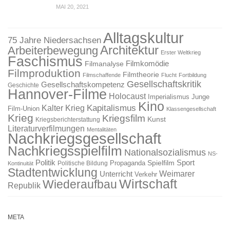
MAI 20, 2021
Alltagskultur
75 Jahre Niedersachsen
Architektur
Arbeiterbewegung
Erster Weltkrieg
Faschismus
Filmkomödie
Filmanalyse
Filmproduktion
Filmtheorie
Filmschaffende
Flucht
Fortbildung
Gesellschaftskritik
Gesellschaftskompetenz
Geschichte
Hannover-Filme
Holocaust
Imperialismus
Junge
Kino
Kapitalismus
Kalter Krieg
Film-Union
Klassengesellschaft
Krieg
Kriegsfilm
Kunst
Kriegsberichterstattung
Literaturverfilmungen
Mentalitäten
Nachkriegsgesellschaft
Nachkriegsspielfilm
Nationalsozialismus
NS-
Politik
Sport
Spielfilm
Propaganda
Politische Bildung
Kontinuität
Stadtentwicklung
Weimarer
Unterricht
Verkehr
Wirtschaft
Wiederaufbau
Republik
META