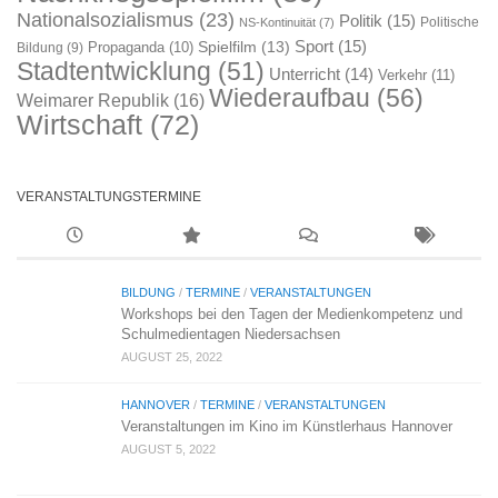
Nationalsozialismus
(23)
Politik
(15)
Politische
NS-Kontinuität
(7)
Sport
(15)
Spielfilm
(13)
Propaganda
(10)
Bildung
(9)
Stadtentwicklung
(51)
Unterricht
(14)
Verkehr
(11)
Wiederaufbau
(56)
Weimarer Republik
(16)
Wirtschaft
(72)
VERANSTALTUNGSTERMINE
BILDUNG
/
TERMINE
/
VERANSTALTUNGEN
Workshops bei den Tagen der Medienkompetenz und
Schulmedientagen Niedersachsen
AUGUST 25, 2022
HANNOVER
/
TERMINE
/
VERANSTALTUNGEN
Veranstaltungen im Kino im Künstlerhaus Hannover
AUGUST 5, 2022