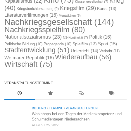
Krieg
Kapitalismus
(22)
Klassengesellschaft
(7)
(40)
Kriegsfilm
(29)
Kunst
(13)
Kriegsberichterstattung
(9)
Literaturverfilmungen
(16)
Mentalitäten
(8)
Nachkriegsgesellschaft
(144)
Nachkriegsspielfilm
(80)
Nationalsozialismus
(23)
Politik
(16)
NS-Kontinuität
(7)
Sport
(15)
Spielfilm
(13)
Politische Bildung
(10)
Propaganda
(10)
Stadtentwicklung
(51)
Unterricht
(14)
Verkehr
(11)
Wiederaufbau
(56)
Weimarer Republik
(16)
Wirtschaft
(75)
VERANSTALTUNGSTERMINE
BILDUNG
/
TERMINE
/
VERANSTALTUNGEN
Workshops bei den Tagen der Medienkompetenz und
Schulmedientagen Niedersachsen
AUGUST 25, 2022