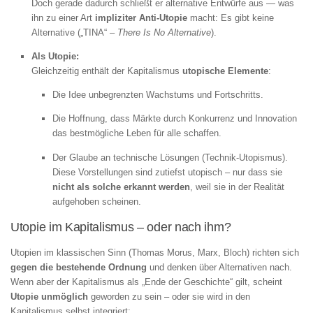
Doch gerade dadurch schließt er alternative Entwürfe aus — was
ihn zu einer Art
impliziter Anti-Utopie
macht: Es gibt keine
Alternative („TINA“ –
There Is No Alternative
).
Als Utopie:
Gleichzeitig enthält der Kapitalismus
utopische Elemente
:
Die Idee unbegrenzten Wachstums und Fortschritts.
Die Hoffnung, dass Märkte durch Konkurrenz und Innovation
das bestmögliche Leben für alle schaffen.
Der Glaube an technische Lösungen (Technik-Utopismus).
Diese Vorstellungen sind zutiefst utopisch – nur dass sie
nicht als solche erkannt werden
, weil sie in der Realität
aufgehoben scheinen.
Utopie im Kapitalismus – oder nach ihm?
Utopien im klassischen Sinn (Thomas Morus, Marx, Bloch) richten sich
gegen die bestehende Ordnung
und denken über Alternativen nach.
Wenn aber der Kapitalismus als „Ende der Geschichte“ gilt, scheint
Utopie unmöglich
geworden zu sein – oder sie wird in den
Kapitalismus selbst integriert: