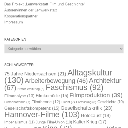
Das Projekt „Lernwerkstatt Film und Geschichte“
Autoren/innen der Lernwerkstatt
Kooperationspartner
Impressum
KATEGORIEN
Kategorien
SCHLAGWÖRTER
Alltagskultur
75 Jahre Niedersachsen
(21)
(130)
Architektur
Arbeiterbewegung
(46)
Faschismus
(92)
(67)
Erster Weltkrieg
(8)
Filmproduktion
(39)
Filmkomödie
(15)
Filmanalyse
(13)
Filmtheorie
(12)
Geschichte
(10)
Filmschaffende
(7)
Flucht
(7)
Fortbildung
(8)
Gesellschaftskritik
(23)
Gesellschaftskompetenz
(15)
Hannover-Filme
(103)
Holocaust
(18)
Kalter Krieg
(17)
Imperialismus
(11)
Junge Film-Union
(10)
Kino
(73)