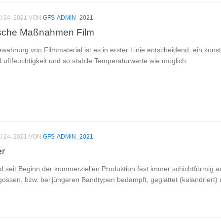
I 24, 2021
VON
GFS-ADMIN_2021
ische Maßnahmen Film
wahrung von Filmmaterial ist es in erster Linie entscheidend, ein kon
Luftfeuchtigkeit und so stabile Temperaturwerte wie möglich.
I 24, 2021
VON
GFS-ADMIN_2021
r
 seit Beginn der kommerziellen Produktion fast immer schichtförmig a
ossen, bzw. bei jüngeren Bandtypen bedampft, geglättet (kalandriert) u