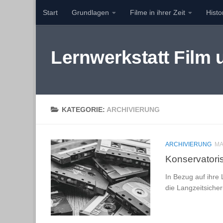
Start
Grundlagen
Filme in ihrer Zeit
Hist
Zum Inhalt springen
Lernwerkstatt Film
KATEGORIE:
ARCHIVIERUNG
ARCHIVIERUNG
MA
Konservator
In Bezug auf ihre
die Langzeitsiche