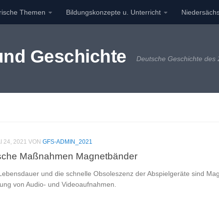
orische Themen
Bildungskonzepte u. Unterricht
Niedersächs
 und Geschichte
Deutsche Geschichte des 2
I 24, 2021
VON
GFS-ADMIN_2021
ische Maßnahmen Magnetbänder
 Lebensdauer und die schnelle Obsoleszenz der Abspielgeräte sind Mag
rung von Audio- und Videoaufnahmen.