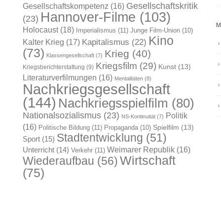
Gesellschaftskritik
Gesellschaftskompetenz
(16)
Hannover-Filme
(103)
(23)
M
Holocaust
(18)
Imperialismus
(11)
Junge Film-Union
(10)
Kino
Kapitalismus
(22)
Kalter Krieg
(17)
(73)
Krieg
(40)
Klassengesellschaft
(7)
Kriegsfilm
(29)
Kunst
(13)
Kriegsberichterstattung
(9)
Literaturverfilmungen
(16)
Mentalitäten
(8)
Nachkriegsgesellschaft
(144)
Nachkriegsspielfilm
(80)
Nationalsozialismus
(23)
Politik
NS-Kontinuität
(7)
(16)
Spielfilm
(13)
Politische Bildung
(11)
Propaganda
(10)
Stadtentwicklung
(51)
Sport
(15)
Weimarer Republik
(16)
Unterricht
(14)
Verkehr
(11)
Wirtschaft
Wiederaufbau
(56)
(75)