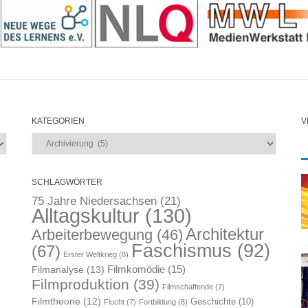
KATEGORIEN
V
Kategorien
SCHLAGWÖRTER
75 Jahre Niedersachsen
(21)
Alltagskultur
(130)
Architektur
Arbeiterbewegung
(46)
Faschismus
(92)
(67)
Erster Weltkrieg
(8)
Filmkomödie
(15)
Filmanalyse
(13)
Filmproduktion
(39)
Filmschaffende
(7)
Filmtheorie
(12)
Geschichte
(10)
Flucht
(7)
Fortbildung
(8)