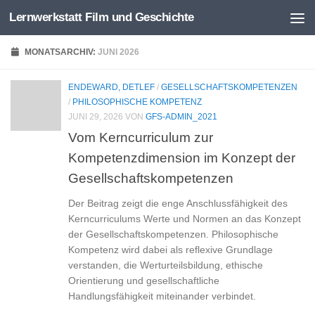
Lernwerkstatt Film und Geschichte
Zum Inhalt springen
MONATSARCHIV:
JUNI 2026
ENDEWARD, DETLEF
/
GESELLSCHAFTSKOMPETENZEN
/
PHILOSOPHISCHE KOMPETENZ
JUNI 29, 2026
VON
GFS-ADMIN_2021
Vom Kerncurriculum zur
Kompetenzdimension im Konzept der
Gesellschaftskompetenzen
Der Beitrag zeigt die enge Anschlussfähigkeit des
Kerncurriculums Werte und Normen an das Konzept
der Gesellschaftskompetenzen. Philosophische
Kompetenz wird dabei als reflexive Grundlage
verstanden, die Werturteilsbildung, ethische
Orientierung und gesellschaftliche
Handlungsfähigkeit miteinander verbindet.