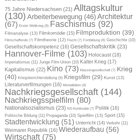
Alltagskultur
75 Jahre Niedersachsen
(21)
(130)
Architektur
Arbeiterbewegung
(46)
Faschismus
(92)
(67)
Erster Weltkrieg
(8)
Filmproduktion
(39)
Filmkomödie
(15)
Filmanalyse
(13)
Filmtheorie
(12)
Geschichte
(10)
Filmschaffende
(7)
Flucht
(7)
Fortbildung
(8)
Gesellschaftskritik
(23)
Gesellschaftskompetenz
(16)
Hannover-Filme
(103)
Holocaust
(18)
Kalter Krieg
(17)
Imperialismus
(11)
Junge Film-Union
(10)
Kino
(73)
Krieg
Kapitalismus
(22)
Klassengesellschaft
(7)
(40)
Kriegsfilm
(29)
Kunst
(13)
Kriegsberichterstattung
(9)
Literaturverfilmungen
(16)
Mentalitäten
(8)
Nachkriegsgesellschaft
(144)
Nachkriegsspielfilm
(80)
Nationalsozialismus
(23)
Politik
(16)
NS-Kontinuität
(7)
Sport
(15)
Spielfilm
(13)
Politische Bildung
(11)
Propaganda
(10)
Stadtentwicklung
(51)
Unterricht
(14)
Verkehr
(11)
Wiederaufbau
(56)
Weimarer Republik
(16)
Wirtschaft
(75)