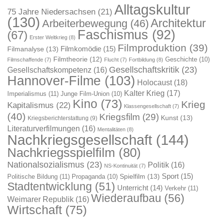
Alltagskultur
75 Jahre Niedersachsen
(21)
(130)
Architektur
Arbeiterbewegung
(46)
Faschismus
(92)
(67)
Erster Weltkrieg
(8)
Filmproduktion
(39)
Filmkomödie
(15)
Filmanalyse
(13)
Filmtheorie
(12)
Geschichte
(10)
Filmschaffende
(7)
Flucht
(7)
Fortbildung
(8)
Gesellschaftskritik
(23)
Gesellschaftskompetenz
(16)
Hannover-Filme
(103)
Holocaust
(18)
Kalter Krieg
(17)
Imperialismus
(11)
Junge Film-Union
(10)
Kino
(73)
Krieg
Kapitalismus
(22)
Klassengesellschaft
(7)
(40)
Kriegsfilm
(29)
Kunst
(13)
Kriegsberichterstattung
(9)
Literaturverfilmungen
(16)
Mentalitäten
(8)
Nachkriegsgesellschaft
(144)
Nachkriegsspielfilm
(80)
Nationalsozialismus
(23)
Politik
(16)
NS-Kontinuität
(7)
Sport
(15)
Spielfilm
(13)
Politische Bildung
(11)
Propaganda
(10)
Stadtentwicklung
(51)
Unterricht
(14)
Verkehr
(11)
Wiederaufbau
(56)
Weimarer Republik
(16)
Wirtschaft
(75)