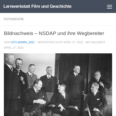
Lernwerkstatt Film und Geschichte
Zum Inhalt springen
FOTOGRAFIE
Bildnachweis – NSDAP und ihre Wegbereiter
VON
GFS-ADMIN_2021
· VERÖFFENTLICHT
APRIL 27, 2022
· AKTUALISIERT
APRIL 27, 2022