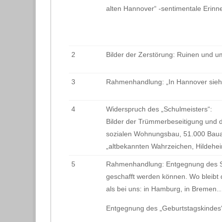
alten Hannover“ -sentimentale Erinn
2
Bilder der Zerstörung: Ruinen und 
3
Rahmenhandlung: „In Hannover sieh
4
Widerspruch des „Schulmeisters“:
Bilder der Trümmerbeseitigung un
sozialen Wohnungsbau, 51.000 Bauar
„altbekannten Wahrzeichen, Hildehe
5
Rahmenhandlung: Entgegnung des Skep
geschafft werden können. Wo bleibt
als bei uns: in Hamburg, in Bremen
Entgegnung des „Geburtstagskindes“