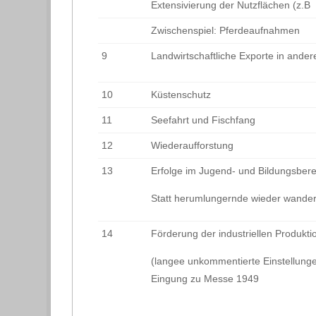
Extensivierung der Nutzflächen (z.B
Zwischenspiel: Pferdeaufnahmen
9
Landwirtschaftliche Exporte in ande
10
Küstenschutz
11
Seefahrt und Fischfang
12
Wiederaufforstung
13
Erfolge im Jugend- und Bildungsbere
Statt herumlungernde wieder wande
14
Förderung der industriellen Produkti
(langee unkommentierte Einstellung
Eingung zu Messe 1949