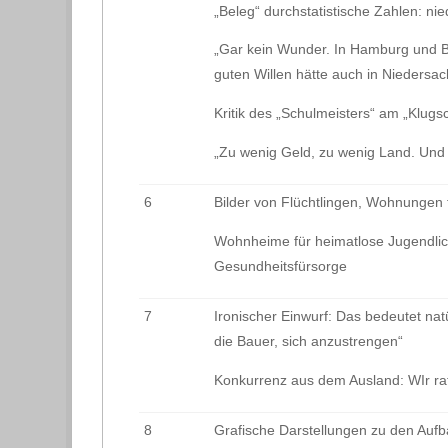
„Beleg“ durchstatistische Zahlen: ni
„Gar kein Wunder. In Hamburg und Br
guten Willen hätte auch in Nieders
Kritik des „Schulmeisters“ am „Klugsc
„Zu wenig Geld, zu wenig Land. Und 
6
Bilder von Flüchtlingen, Wohnungen
Wohnheime für heimatlose Jugendlic
Gesundheitsfürsorge
7
Ironischer Einwurf: Das bedeutet nat
die Bauer, sich anzustrengen“
Konkurrenz aus dem Ausland: WIr rat
8
Grafische Darstellungen zu den Aufba