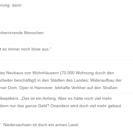
erung: dann:
umherrirrende Menschen
t es immer noch böse aus.“
d des Neubaus von Wohnhäusern (70.000 Wohnung durch den
beiter beschäftigt) in den Städten des Landes; Wideraufbau der
imer Dom, Oper in Hannover, lebhafte Verkher auf den Straßen
tikers: „Das ist ein Anfang. Aber es hätte noch viel mehr
 denn nur das ganze Geld? Ooanders wird doch viel mehr gebaut
…
: Niedersachsen ist doch ein armes Land: