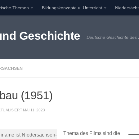
orische Themen
Bildungskonzepte u. Unterricht
Niedersächs
 und Geschichte
Deutsche Geschichte des 2
RSACHSEN
bau (1951)
KTUALISIERT
MAI 11, 2023
Thema des Films sind die