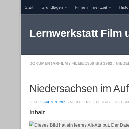
Start
Grundlagen
Filme in ihrer Zeit
Hist
Zum Inhalt springen
Lernwerkstatt Film
DOKUMENTARFILM
/
FILME 1950 BIS 1962
/
NIEDE
Niedersachsen im Auf
VON
GFS-ADMIN_2021
· VERÖFFENTLICHT
MAI 25, 2021
· A
Inhalt