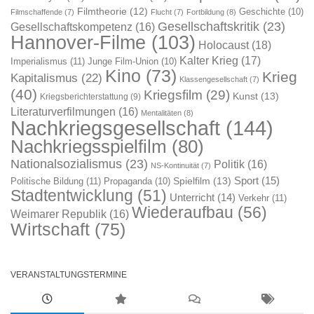
Filmtheorie
(12)
Geschichte
(10)
Filmschaffende
(7)
Flucht
(7)
Fortbildung
(8)
Gesellschaftskritik
(23)
Gesellschaftskompetenz
(16)
Hannover-Filme
(103)
Holocaust
(18)
Kalter Krieg
(17)
Imperialismus
(11)
Junge Film-Union
(10)
Kino
(73)
Krieg
Kapitalismus
(22)
Klassengesellschaft
(7)
(40)
Kriegsfilm
(29)
Kunst
(13)
Kriegsberichterstattung
(9)
Literaturverfilmungen
(16)
Mentalitäten
(8)
Nachkriegsgesellschaft
(144)
Nachkriegsspielfilm
(80)
Nationalsozialismus
(23)
Politik
(16)
NS-Kontinuität
(7)
Sport
(15)
Spielfilm
(13)
Politische Bildung
(11)
Propaganda
(10)
Stadtentwicklung
(51)
Unterricht
(14)
Verkehr
(11)
Wiederaufbau
(56)
Weimarer Republik
(16)
Wirtschaft
(75)
VERANSTALTUNGSTERMINE