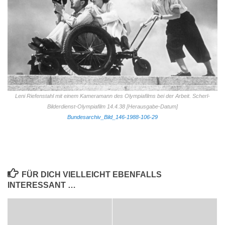
Leni Riefenstahl mit einem Kameramann des Olympiafilms bei der Arbeit. Scherl-
Bilderdienst-Olympiafilm 14.4.38 [Herausgabe-Datum]
Bundesarchiv_Bild_146-1988-106-29
FÜR DICH VIELLEICHT EBENFALLS
INTERESSANT …