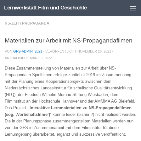
Lernwerkstatt Film und Geschichte
Zum Inhalt springen
NS-ZEIT
/
PROPAGANDA
Materialien zur Arbeit mit NS-Propagandafilmen
VON
GFS-ADMIN_2021
· VERÖFFENTLICHT
NOVEMBER 26, 2021
·
AKTUALISIERT
MÄRZ 3, 2022
Diese Zusammenstellung von Materialien zur Arbeit über NS-
Propaganda in Spielfilmen erfolgte zunächst 2019 im Zusammenhang
mit der Planung eines Kooperationsprojekts zwischen dem
Niedersächsisches Landesinstitut für schulische Qualitätsentwicklung
(NLQ), der Friedrich-Wilhelm-Murnau-Stiftung Wiesbaden, dem
Filminstitut an der Hochschule Hannover und der AMMMA AG Bielefeld.
Das Projekt
„Interaktive Lernmaterialien zu NS-Propagandafilmen
(sog. ‚Vorbehaltsfilme‘)
“ konnte leider (bisher ?) nicht realisiert werden.
Die in der Planungsphase zusammengestellten Materialien werden nun
von der GFS in Zusammenarbeit mit dem Filminstitut für diese
Lernumgebung überarbeitet, ergänzt und sukzessive veröffentlicht.