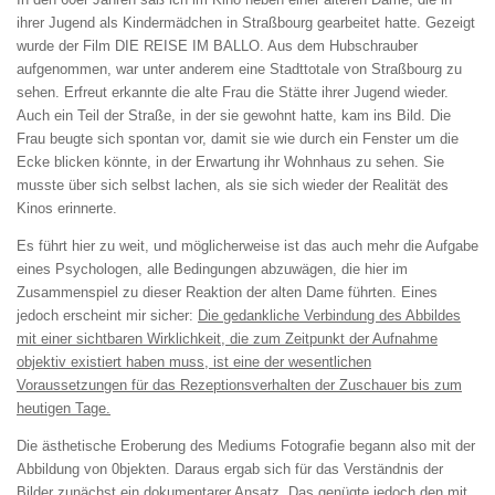
ihrer Jugend als Kindermädchen in Straßbourg gearbeitet hatte. Gezeigt
wurde der Film DIE REISE IM BALLO. Aus dem Hubschrauber
aufgenommen, war unter anderem eine Stadttotale von Straßbourg zu
sehen. Erfreut erkannte die alte Frau die Stätte ihrer Jugend wieder.
Auch ein Teil der Straße, in der sie gewohnt hatte, kam ins Bild. Die
Frau beugte sich spontan vor, damit sie wie durch ein Fenster um die
Ecke blicken könnte, in der Erwartung ihr Wohnhaus zu sehen. Sie
musste über sich selbst lachen, als sie sich wieder der Realität des
Kinos erinnerte.
Es führt hier zu weit, und möglicherweise ist das auch mehr die Aufgabe
eines Psychologen, alle Bedingungen abzuwägen, die hier im
Zusammenspiel zu dieser Reaktion der alten Dame führten. Eines
jedoch erscheint mir sicher:
Die gedankliche Verbindung des Abbildes
mit einer sichtbaren Wirklichkeit, die zum Zeitpunkt der Aufnahme
objektiv existiert haben muss, ist eine der wesentlichen
Voraussetzungen für das Rezeptionsverhalten der Zuschauer bis zum
heutigen Tage.
Die ästhetische Eroberung des Mediums Fotografie begann also mit der
Abbildung von 0bjekten. Daraus ergab sich für das Verständnis der
Bilder zunächst ein dokumentarer Ansatz. Das genügte jedoch den mit