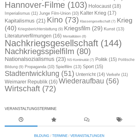
Hannover-Filme
(103)
Holocaust
(18)
Kalter Krieg
(17)
Imperialismus
(11)
Junge Film-Union
(10)
Kino
(73)
Krieg
Kapitalismus
(21)
Klassengesellschaft
(7)
(40)
Kriegsfilm
(29)
Kunst
(13)
Kriegsberichterstattung
(9)
Literaturverfilmungen
(16)
Mentalitäten
(8)
Nachkriegsgesellschaft
(144)
Nachkriegsspielfilm
(80)
Nationalsozialismus
(23)
Politik
(15)
Politische
NS-Kontinuität
(7)
Sport
(15)
Spielfilm
(13)
Propaganda
(10)
Bildung
(9)
Stadtentwicklung
(51)
Unterricht
(14)
Verkehr
(11)
Wiederaufbau
(56)
Weimarer Republik
(16)
Wirtschaft
(72)
VERANSTALTUNGSTERMINE
BILDUNG
/
TERMINE
/
VERANSTALTUNGEN