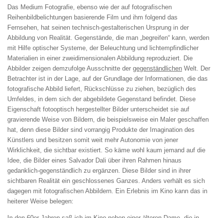
Das Medium Fotografie, ebenso wie der auf fotografischen
Reihenbildbelichtungen basierende Film und ihm folgend das
Fernsehen, hat seinen technisch-gestalterischen Ursprung in der
Abbildung von Realität. Gegenstände, die man „begreifen“ kann, werden
mit Hilfe optischer Systeme, der Beleuchtung und lichtempfindlicher
Materialien in einer zweidimensionalen Abbildung reproduziert. Die
Abbilder zeigen demzufolge Ausschnitte der
gegenständlichen
Welt. Der
Betrachter ist in der Lage, auf der Grundlage der Informationen, die das
fotografische Abbild liefert, Rückschlüsse zu ziehen, bezüglich des
Umfeldes, in dem sich der abgebildete Gegenstand befindet. Diese
Eigenschaft fotooptisch hergestellter Bilder unterscheidet sie auf
gravierende Weise von Bildern, die beispielsweise ein Maler geschaffen
hat, denn diese Bilder sind vorrangig Produkte der Imagination des
Künstlers und besitzen somit weit mehr Autonomie von jener
Wirklichkeit, die sichtbar existiert. So käme wohl kaum jemand auf die
Idee, die Bilder eines Salvador Dali über ihren Rahmen hinaus
gedanklich-gegenständlich zu ergänzen. Diese Bilder sind in ihrer
sichtbaren Realität ein geschlossenes Ganzes. Anders verhält es sich
dagegen mit fotografischen Abbildern. Ein Erlebnis im Kino kann das in
heiterer Weise belegen:
In den 60er Jahren saß ich im Kino neben einer älteren Dame, die in