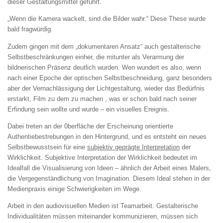
dieser Gestaltungsmittel geführt.
„Wenn die Kamera wackelt, sind die Bilder wahr.“ Diese These wurde
bald fragwürdig.
Zudem gingen mit dem „dokumentaren Ansatz“ auch gestalterische
Selbstbeschränkungen einher, die mitunter als Verarmung der
bildnerischen Präsenz deutlich wurden. Wen wundert es also, wenn
nach einer Epoche der optischen Selbstbeschneidung, ganz besonders
aber der Vernachlässigung der Lichtgestaltung, wieder das Bedürfnis
erstarkt, Film zu dem zu machen , was er schon bald nach seiner
Erfindung sein wollte und wurde – ein visuelles Ereignis.
Dabei treten an der 0berfläche der Erscheinung orientierte
Authentiebestrebungen in den Hintergrund, und es entsteht ein neues
Selbstbewusstsein für eine
subjektiv geprägte Interpretation
der
Wirklichkeit. Subjektive Interpretation der Wirklichkeit bedeutet im
Idealfall die Visualisierung von Ideen – ähnlich der Arbeit eines Malers,
die Vergegenständlichung von Imagination. Diesem Ideal stehen in der
Medienpraxis einige Schwierigkeiten im Wege.
Arbeit in den audiovisuellen Medien ist Teamarbeit. Gestalterische
Individualitäten müssen miteinander kommunizieren, müssen sich