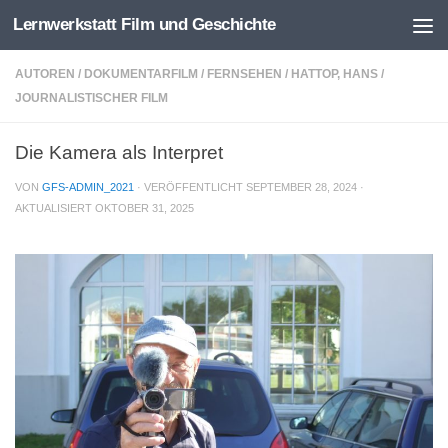
Lernwerkstatt Film und Geschichte
Zum Inhalt springen
AUTOREN
/
DOKUMENTARFILM
/
FERNSEHEN
/
HATTOP, HANS
/
JOURNALISTISCHER FILM
Die Kamera als Interpret
VON
GFS-ADMIN_2021
· VERÖFFENTLICHT
SEPTEMBER 28, 2024
·
AKTUALISIERT
OKTOBER 31, 2025