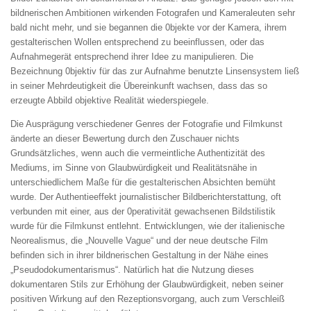
bildnerischen Ambitionen wirkenden Fotografen und Kameraleuten sehr
bald nicht mehr, und sie begannen die 0bjekte vor der Kamera, ihrem
gestalterischen Wollen entsprechend zu beeinflussen, oder das
Aufnahmegerät entsprechend ihrer Idee zu manipulieren. Die
Bezeichnung 0bjektiv für das zur Aufnahme benutzte Linsensystem ließ
in seiner Mehrdeutigkeit die Übereinkunft wachsen, dass das so
erzeugte Abbild objektive Realität wiederspiegele.
Die Ausprägung verschiedener Genres der Fotografie und Filmkunst
änderte an dieser Bewertung durch den Zuschauer nichts
Grundsätzliches, wenn auch die vermeintliche Authentizität des
Mediums, im Sinne von Glaubwürdigkeit und Realitätsnähe in
unterschiedlichem Maße für die gestalterischen Absichten bemüht
wurde. Der Authentieeffekt journalistischer Bildberichterstattung, oft
verbunden mit einer, aus der 0perativität gewachsenen Bildstilistik
wurde für die Filmkunst entlehnt. Entwicklungen, wie der italienische
Neorealismus, die „Nouvelle Vague“ und der neue deutsche Film
befinden sich in ihrer bildnerischen Gestaltung in der Nähe eines
„Pseudodokumentarismus“. Natürlich hat die Nutzung dieses
dokumentaren Stils zur Erhöhung der Glaubwürdigkeit, neben seiner
positiven Wirkung auf den Rezeptionsvorgang, auch zum Verschleiß