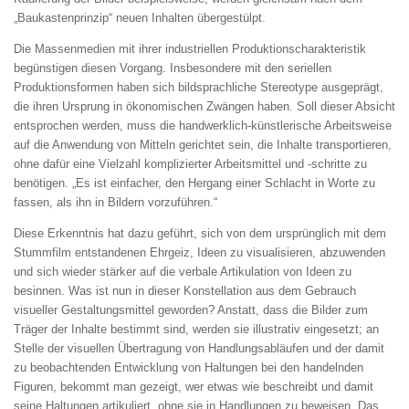
„Baukastenprinzip“ neuen Inhalten übergestülpt.
Die Massenmedien mit ihrer industriellen Produktionscharakteristik
begünstigen diesen Vorgang. Insbesondere mit den seriellen
Produktionsformen haben sich bildsprachliche Stereotype ausgeprägt,
die ihren Ursprung in ökonomischen Zwängen haben. Soll dieser Absicht
entsprochen werden, muss die handwerklich-künstlerische Arbeitsweise
auf die Anwendung von Mitteln gerichtet sein, die Inhalte transportieren,
ohne dafür eine Vielzahl komplizierter Arbeitsmittel und -schritte zu
benötigen. „Es ist einfacher, den Hergang einer Schlacht in Worte zu
fassen, als ihn in Bildern vorzuführen.“
Diese Erkenntnis hat dazu geführt, sich von dem ursprünglich mit dem
Stummfilm entstandenen Ehrgeiz, Ideen zu visualisieren, abzuwenden
und sich wieder stärker auf die verbale Artikulation von Ideen zu
besinnen. Was ist nun in dieser Konstellation aus dem Gebrauch
visueller Gestaltungsmittel geworden? Anstatt, dass die Bilder zum
Träger der Inhalte bestimmt sind, werden sie illustrativ eingesetzt; an
Stelle der visuellen Übertragung von Handlungsabläufen und der damit
zu beobachtenden Entwicklung von Haltungen bei den handelnden
Figuren, bekommt man gezeigt, wer etwas wie beschreibt und damit
seine Haltungen artikuliert, ohne sie in Handlungen zu beweisen. Das