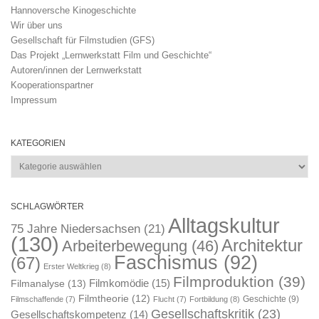
Hannoversche Kinogeschichte
Wir über uns
Gesellschaft für Filmstudien (GFS)
Das Projekt „Lernwerkstatt Film und Geschichte“
Autoren/innen der Lernwerkstatt
Kooperationspartner
Impressum
KATEGORIEN
Kategorien
SCHLAGWÖRTER
Alltagskultur
75 Jahre Niedersachsen
(21)
(130)
Architektur
Arbeiterbewegung
(46)
Faschismus
(92)
(67)
Erster Weltkrieg
(8)
Filmproduktion
(39)
Filmkomödie
(15)
Filmanalyse
(13)
Filmtheorie
(12)
Geschichte
(9)
Filmschaffende
(7)
Flucht
(7)
Fortbildung
(8)
Gesellschaftskritik
(23)
Gesellschaftskompetenz
(14)