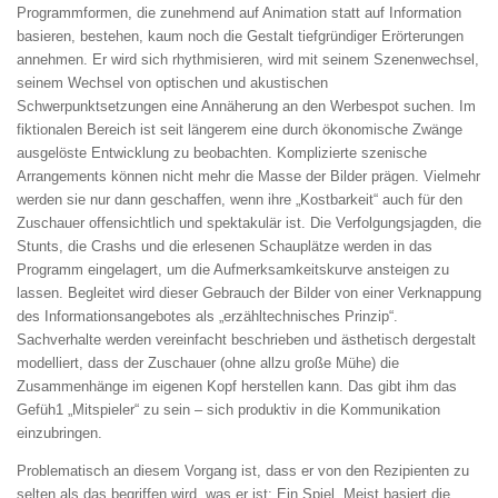
Programmformen, die zunehmend auf Animation statt auf Information
basieren, bestehen, kaum noch die Gestalt tiefgründiger Erörterungen
annehmen. Er wird sich rhythmisieren, wird mit seinem Szenenwechsel,
seinem Wechsel von optischen und akustischen
Schwerpunktsetzungen eine Annäherung an den Werbespot suchen. Im
fiktionalen Bereich ist seit längerem eine durch ökonomische Zwänge
ausgelöste Entwicklung zu beobachten. Komplizierte szenische
Arrangements können nicht mehr die Masse der Bilder prägen. Vielmehr
werden sie nur dann geschaffen, wenn ihre „Kostbarkeit“ auch für den
Zuschauer offensichtlich und spektakulär ist. Die Verfolgungsjagden, die
Stunts, die Crashs und die erlesenen Schauplätze werden in das
Programm eingelagert, um die Aufmerksamkeitskurve ansteigen zu
lassen. Begleitet wird dieser Gebrauch der Bilder von einer Verknappung
des Informationsangebotes als „erzähltechnisches Prinzip“.
Sachverhalte werden vereinfacht beschrieben und ästhetisch dergestalt
modelliert, dass der Zuschauer (ohne allzu große Mühe) die
Zusammenhänge im eigenen Kopf herstellen kann. Das gibt ihm das
Gefüh1 „Mitspieler“ zu sein – sich produktiv in die Kommunikation
einzubringen.
Problematisch an diesem Vorgang ist, dass er von den Rezipienten zu
selten als das begriffen wird, was er ist: Ein Spiel. Meist basiert die