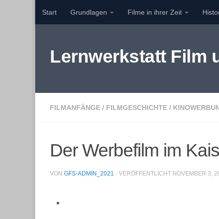
Start
Grundlagen
Filme in ihrer Zeit
Hist
Zum Inhalt springen
Lernwerkstatt Film
FILMANFÄNGE
/
FILMGESCHICHTE
/
KINOWERBU
Der Werbefilm im Kais
VON
GFS-ADMIN_2021
· VERÖFFENTLICHT
NOVEMBER 3, 2