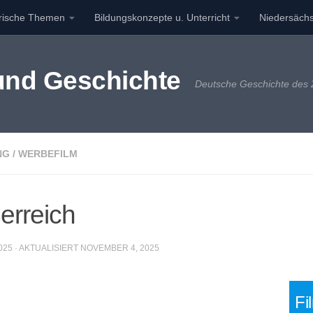
orische Themen
Bildungskonzepte u. Unterricht
Niedersächs
 und Geschichte
Deutsche Geschichte des 2
NG
/
WERBEFILM
erreich
025
· AKTUALISIERT
NOVEMBER 4, 2025
Fi