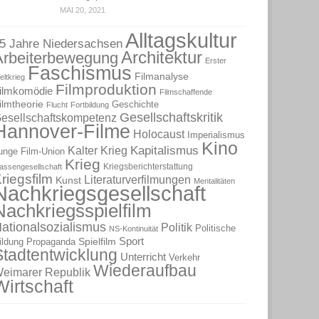
MAI 20, 2021
Alltagskultur
5 Jahre Niedersachsen
Architektur
Arbeiterbewegung
Erster
Faschismus
Filmanalyse
eltkrieg
Filmproduktion
ilmkomödie
Filmschaffende
ilmtheorie
Geschichte
Flucht
Fortbildung
Gesellschaftskritik
esellschaftskompetenz
Hannover-Filme
Holocaust
Imperialismus
Kino
Kapitalismus
Kalter Krieg
unge Film-Union
Krieg
Kriegsberichterstattung
lassengesellschaft
riegsfilm
Literaturverfilmungen
Kunst
Mentalitäten
Nachkriegsgesellschaft
Nachkriegsspielfilm
ationalsozialismus
Politik
Politische
NS-Kontinuität
Sport
Spielfilm
ildung
Propaganda
Stadtentwicklung
Unterricht
Verkehr
Wiederaufbau
eimarer Republik
Wirtschaft