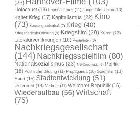
Hannover-Filme
(103)
(23)
Holocaust
(18)
Imperialismus
(11)
Junge Film-Union
(10)
Kino
Kapitalismus
(22)
Kalter Krieg
(17)
(73)
Krieg
(40)
Klassengesellschaft
(7)
Kriegsfilm
(29)
Kunst
(13)
Kriegsberichterstattung
(9)
Literaturverfilmungen
(16)
Mentalitäten
(8)
Nachkriegsgesellschaft
(144)
Nachkriegsspielfilm
(80)
Nationalsozialismus
(23)
Politik
NS-Kontinuität
(7)
(16)
Spielfilm
(13)
Politische Bildung
(11)
Propaganda
(10)
Stadtentwicklung
(51)
Sport
(15)
Weimarer Republik
(16)
Unterricht
(14)
Verkehr
(11)
Wirtschaft
Wiederaufbau
(56)
(75)