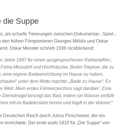
 die Suppe
lms, als scharfe Trennungen zwischen Dokumentar-, Spiel-,
Von den frühen Filmpionieren Georges Méliès und Oskar
nnt. Oskar Messter schrieb 1936 rückblickend:
m Jahre 1897 für einen ausgesprochenen Reklamefilm.:
 Firma Mossdorf und Hochhäusler, Berlin-Treptow, die zu
e, eine eigene Badeeinrichtung im Hause zu haben,
schaukel‘ unter dem Motto machte: „Bade zu Hause“. Es
r Welt. Mein erstes Filmverzeichnis sagt darüber: ‚Eine
e Dienstmagd besorgt das Bad, indem sie Wasser einfüllt
hen tritt im Badekostüm herein und hüpft in die Wanne‘“
 Deutschen Reich durch Julius Pinschewer, der ein
n einrichtete. Der erste warb 1910 für „Die Suppe“ von