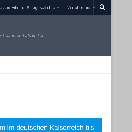
ische Film- u. Kinogeschichte
Wir über uns
0. Jahrhunderts im Film
lm im deutschen Kaiserreich bis