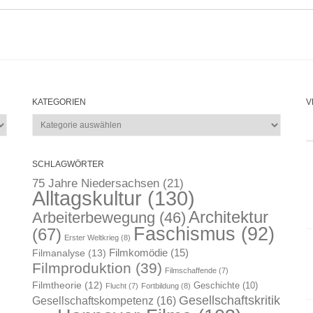
KATEGORIEN
V
Kategorien
SCHLAGWÖRTER
75 Jahre Niedersachsen
(21)
Alltagskultur
(130)
Architektur
Arbeiterbewegung
(46)
Faschismus
(92)
(67)
Erster Weltkrieg
(8)
Filmkomödie
(15)
Filmanalyse
(13)
Filmproduktion
(39)
Filmschaffende
(7)
Filmtheorie
(12)
Geschichte
(10)
Flucht
(7)
Fortbildung
(8)
Gesellschaftskritik
Gesellschaftskompetenz
(16)