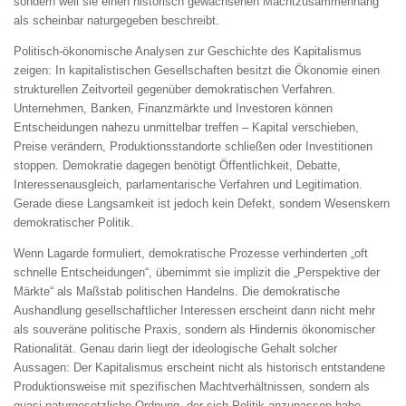
sondern weil sie einen historisch gewachsenen Machtzusammenhang
als scheinbar naturgegeben beschreibt.
Politisch-ökonomische Analysen zur Geschichte des Kapitalismus
zeigen: In kapitalistischen Gesellschaften besitzt die Ökonomie einen
strukturellen Zeitvorteil gegenüber demokratischen Verfahren.
Unternehmen, Banken, Finanzmärkte und Investoren können
Entscheidungen nahezu unmittelbar treffen – Kapital verschieben,
Preise verändern, Produktionsstandorte schließen oder Investitionen
stoppen. Demokratie dagegen benötigt Öffentlichkeit, Debatte,
Interessenausgleich, parlamentarische Verfahren und Legitimation.
Gerade diese Langsamkeit ist jedoch kein Defekt, sondern Wesenskern
demokratischer Politik.
Wenn Lagarde formuliert, demokratische Prozesse verhinderten „oft
schnelle Entscheidungen“, übernimmt sie implizit die „Perspektive der
Märkte“ als Maßstab politischen Handelns. Die demokratische
Aushandlung gesellschaftlicher Interessen erscheint dann nicht mehr
als souveräne politische Praxis, sondern als Hindernis ökonomischer
Rationalität. Genau darin liegt der ideologische Gehalt solcher
Aussagen: Der Kapitalismus erscheint nicht als historisch entstandene
Produktionsweise mit spezifischen Machtverhältnissen, sondern als
quasi naturgesetzliche Ordnung, der sich Politik anzupassen habe.