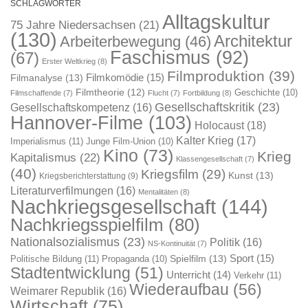
SCHLAGWÖRTER
Alltagskultur
75 Jahre Niedersachsen
(21)
(130)
Architektur
Arbeiterbewegung
(46)
Faschismus
(92)
(67)
Erster Weltkrieg
(8)
Filmproduktion
(39)
Filmkomödie
(15)
Filmanalyse
(13)
Filmtheorie
(12)
Geschichte
(10)
Filmschaffende
(7)
Flucht
(7)
Fortbildung
(8)
Gesellschaftskritik
(23)
Gesellschaftskompetenz
(16)
Hannover-Filme
(103)
Holocaust
(18)
Kalter Krieg
(17)
Imperialismus
(11)
Junge Film-Union
(10)
Kino
(73)
Krieg
Kapitalismus
(22)
Klassengesellschaft
(7)
(40)
Kriegsfilm
(29)
Kunst
(13)
Kriegsberichterstattung
(9)
Literaturverfilmungen
(16)
Mentalitäten
(8)
Nachkriegsgesellschaft
(144)
Nachkriegsspielfilm
(80)
Nationalsozialismus
(23)
Politik
(16)
NS-Kontinuität
(7)
Sport
(15)
Spielfilm
(13)
Politische Bildung
(11)
Propaganda
(10)
Stadtentwicklung
(51)
Unterricht
(14)
Verkehr
(11)
Wiederaufbau
(56)
Weimarer Republik
(16)
Wirtschaft
(75)