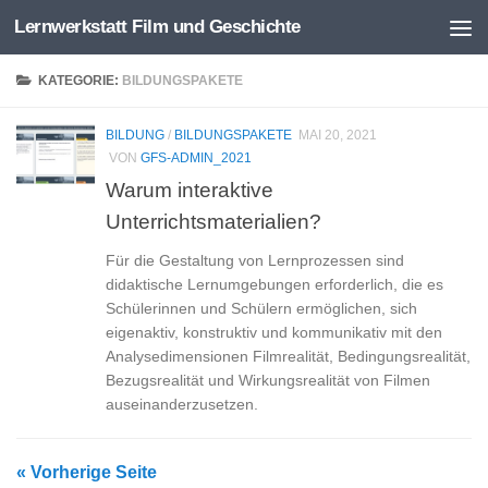
Lernwerkstatt Film und Geschichte
Zum Inhalt springen
KATEGORIE:
BILDUNGSPAKETE
BILDUNG
/
BILDUNGSPAKETE
MAI 20, 2021
VON
GFS-ADMIN_2021
Warum interaktive
Unterrichtsmaterialien?
Für die Gestaltung von Lernprozessen sind
didaktische Lernumgebungen erforderlich, die es
Schülerinnen und Schülern ermöglichen, sich
eigenaktiv, konstruktiv und kommunikativ mit den
Analysedimensionen Filmrealität, Bedingungsrealität,
Bezugsrealität und Wirkungsrealität von Filmen
auseinanderzusetzen.
« Vorherige Seite