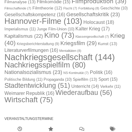
Filmproduktion
(39)
Filmkomödie
(15)
Filmanalyse
(13)
Filmtheorie
(12)
Geschichte
(10)
Filmschaffende
(7)
Flucht
(7)
Fortbildung
(8)
Gesellschaftskritik
(23)
Gesellschaftskompetenz
(16)
Hannover-Filme
(103)
Holocaust
(18)
Kalter Krieg
(17)
Imperialismus
(11)
Junge Film-Union
(10)
Kino
(73)
Krieg
Kapitalismus
(22)
Klassengesellschaft
(7)
(40)
Kriegsfilm
(29)
Kunst
(13)
Kriegsberichterstattung
(9)
Literaturverfilmungen
(16)
Mentalitäten
(8)
Nachkriegsgesellschaft
(144)
Nachkriegsspielfilm
(80)
Nationalsozialismus
(23)
Politik
(16)
NS-Kontinuität
(7)
Sport
(15)
Spielfilm
(13)
Politische Bildung
(11)
Propaganda
(10)
Stadtentwicklung
(51)
Unterricht
(14)
Verkehr
(11)
Wiederaufbau
(56)
Weimarer Republik
(16)
Wirtschaft
(75)
VERANSTALTUNGSTERMINE