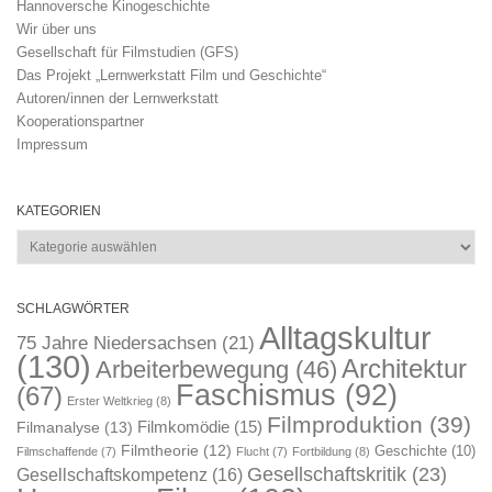
Hannoversche Kinogeschichte
Wir über uns
Gesellschaft für Filmstudien (GFS)
Das Projekt „Lernwerkstatt Film und Geschichte“
Autoren/innen der Lernwerkstatt
Kooperationspartner
Impressum
KATEGORIEN
Kategorien
SCHLAGWÖRTER
Alltagskultur
75 Jahre Niedersachsen
(21)
(130)
Architektur
Arbeiterbewegung
(46)
Faschismus
(92)
(67)
Erster Weltkrieg
(8)
Filmproduktion
(39)
Filmkomödie
(15)
Filmanalyse
(13)
Filmtheorie
(12)
Geschichte
(10)
Filmschaffende
(7)
Flucht
(7)
Fortbildung
(8)
Gesellschaftskritik
(23)
Gesellschaftskompetenz
(16)