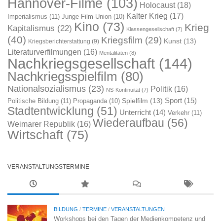
Hannover-Filme
(103)
Holocaust
(18)
Kalter Krieg
(17)
Imperialismus
(11)
Junge Film-Union
(10)
Kino
(73)
Krieg
Kapitalismus
(22)
Klassengesellschaft
(7)
(40)
Kriegsfilm
(29)
Kunst
(13)
Kriegsberichterstattung
(9)
Literaturverfilmungen
(16)
Mentalitäten
(8)
Nachkriegsgesellschaft
(144)
Nachkriegsspielfilm
(80)
Nationalsozialismus
(23)
Politik
(16)
NS-Kontinuität
(7)
Sport
(15)
Spielfilm
(13)
Politische Bildung
(11)
Propaganda
(10)
Stadtentwicklung
(51)
Unterricht
(14)
Verkehr
(11)
Wiederaufbau
(56)
Weimarer Republik
(16)
Wirtschaft
(75)
VERANSTALTUNGSTERMINE
BILDUNG
/
TERMINE
/
VERANSTALTUNGEN
Workshops bei den Tagen der Medienkompetenz und