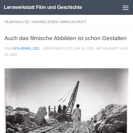
Lernwerkstatt Film und Geschichte
Zum Inhalt springen
FILMANALYSE
/
GRUNDLAGEN
/
WIRKLICHKEIT
Auch das filmische Abbilden ist schon Gestalten
VON
GFS-ADMIN_2021
· VERÖFFENTLICHT
JUNI 15, 2025
· AKTUALISIERT
JUNI
15, 2025