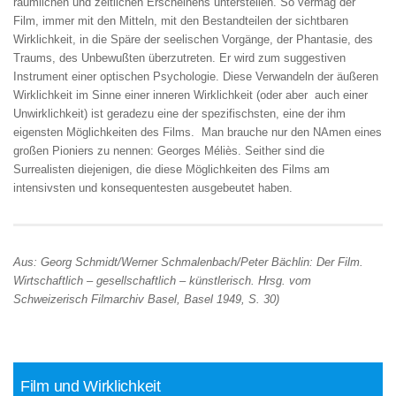
räumlichen und zeitlichen Erscheinens unterstellen. So vermag der
Film, immer mit den Mitteln, mit den Bestandteilen der sichtbaren
Wirklichkeit, in die Späre der seelischen Vorgänge, der Phantasie, des
Traums, des Unbewußten überzutreten. Er wird zum suggestiven
Instrument einer optischen Psychologie. Diese Verwandeln der äußeren
Wirklichkeit im Sinne einer inneren Wirklichkeit (oder aber auch einer
Unwirklichkeit) ist geradezu eine der spezifischsten, eine der ihm
eigensten Möglichkeiten des Films. Man brauche nur den NAmen eines
großen Pioniers zu nennen: Georges Méliès. Seither sind die
Surrealisten diejenigen, die diese Möglichkeiten des Films am
intensivsten und konsequentesten ausgebeutet haben.
Aus: Georg Schmidt/Werner Schmalenbach/Peter Bächlin: Der Film.
Wirtschaftlich – gesellschaftlich – künstlerisch. Hrsg. vom
Schweizerisch Filmarchiv Basel, Basel 1949, S. 30)
Film und Wirklichkeit