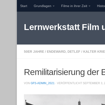
Start
Grundlagen
Filme in ihrer Zeit
Hist
Zum Inhalt springen
Lernwerkstatt Film
50ER JAHRE
/
ENDEWARD, DETLEF
/
KALTER KRI
Remilitarisierung der
VON
GFS-ADMIN_2021
· VERÖFFENTLICHT
SEPTEMBER 3, 