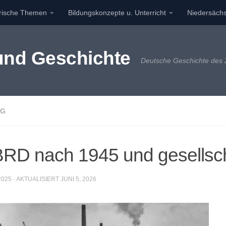
orische Themen
Bildungskonzepte u. Unterricht
Niedersächs
 und Geschichte
Deutsche Geschichte des 2
EG
 BRD nach 1945 und gesellsch
2025
· AKTUALISIERT
JUNI 5, 2026