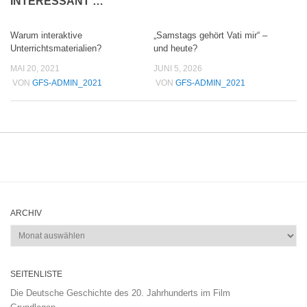
INTERESSANT …
Warum interaktive
„Samstags gehört Vati mir“ –
Unterrichtsmaterialien?
und heute?
MAI 20, 2021
JUNI 5, 2026
VON
GFS-ADMIN_2021
VON
GFS-ADMIN_2021
ARCHIV
Archiv
SEITENLISTE
Die Deutsche Geschichte des 20. Jahrhunderts im Film