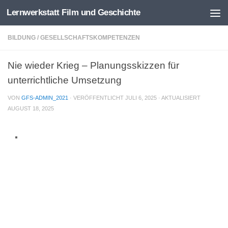
Lernwerkstatt Film und Geschichte
Zum Inhalt springen
BILDUNG
/
GESELLSCHAFTSKOMPETENZEN
Nie wieder Krieg – Planungsskizzen für
unterrichtliche Umsetzung
VON
GFS-ADMIN_2021
· VERÖFFENTLICHT
JULI 6, 2025
· AKTUALISIERT
AUGUST 18, 2025