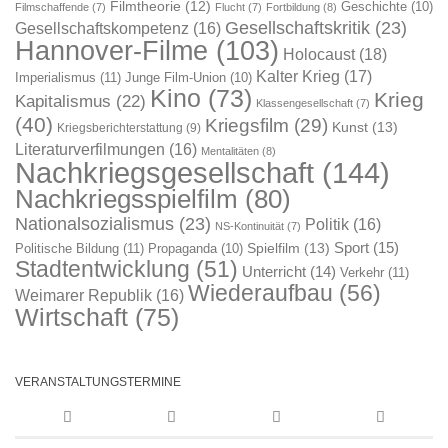
Filmtheorie
(12)
Geschichte
(10)
Filmschaffende
(7)
Flucht
(7)
Fortbildung
(8)
Gesellschaftskritik
(23)
Gesellschaftskompetenz
(16)
Hannover-Filme
(103)
Holocaust
(18)
Kalter Krieg
(17)
Imperialismus
(11)
Junge Film-Union
(10)
Kino
(73)
Krieg
Kapitalismus
(22)
Klassengesellschaft
(7)
(40)
Kriegsfilm
(29)
Kunst
(13)
Kriegsberichterstattung
(9)
Literaturverfilmungen
(16)
Mentalitäten
(8)
Nachkriegsgesellschaft
(144)
Nachkriegsspielfilm
(80)
Nationalsozialismus
(23)
Politik
(16)
NS-Kontinuität
(7)
Sport
(15)
Spielfilm
(13)
Politische Bildung
(11)
Propaganda
(10)
Stadtentwicklung
(51)
Unterricht
(14)
Verkehr
(11)
Wiederaufbau
(56)
Weimarer Republik
(16)
Wirtschaft
(75)
VERANSTALTUNGSTERMINE