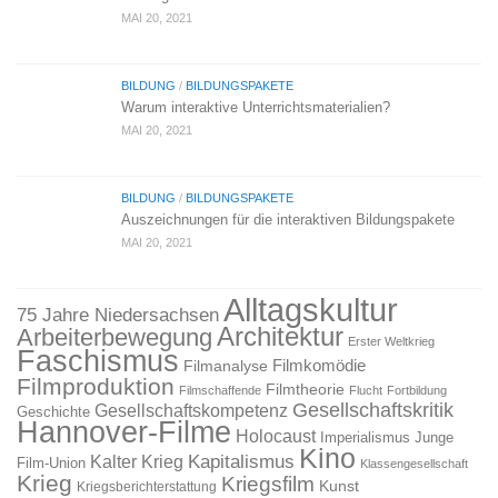
MAI 20, 2021
BILDUNG
/
BILDUNGSPAKETE
Warum interaktive Unterrichtsmaterialien?
MAI 20, 2021
BILDUNG
/
BILDUNGSPAKETE
Auszeichnungen für die interaktiven Bildungspakete
MAI 20, 2021
Alltagskultur
75 Jahre Niedersachsen
Architektur
Arbeiterbewegung
Erster Weltkrieg
Faschismus
Filmkomödie
Filmanalyse
Filmproduktion
Filmtheorie
Filmschaffende
Flucht
Fortbildung
Gesellschaftskritik
Gesellschaftskompetenz
Geschichte
Hannover-Filme
Holocaust
Imperialismus
Junge
Kino
Kapitalismus
Kalter Krieg
Film-Union
Klassengesellschaft
Krieg
Kriegsfilm
Kunst
Kriegsberichterstattung