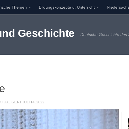
orische Themen
Bildungskonzepte u. Unterricht
Niedersächs
 und Geschichte
Deutsche Geschichte des 2
me
AKTUALISIERT
JULI 14, 2022