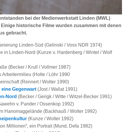
 entstanden bei der Medienwerkstatt Linden (MWL)
n. Einige historische Filme wurden zusammen mit denen
us gebracht.
Sanierung Linden-Süd (Gelinski / Voss NDR 1974)
 in Linden-Nord (Kunze v. Hardenberg / Wintel / Wolf
aße (Becker / Krull / Vollmer 1987)
 Arbeitermilieu (Holte / Löhr 1990
inschaft (Rennert / Wolter 1990)
n eine Gegenwart
(Jost / Wallat 1991)
den-Nord
(Becker / Gerigk / Witte / Witzel-Becker 1991)
 (Gawehn v. Pander / Ossenkop 1992)
om Hanomaggelände (Backhauß / Wolter 1992)
neipenkultur
(Kunze / Wolter 1992)
von Millionen“, ein Portrait (Mund, Defa 1982)