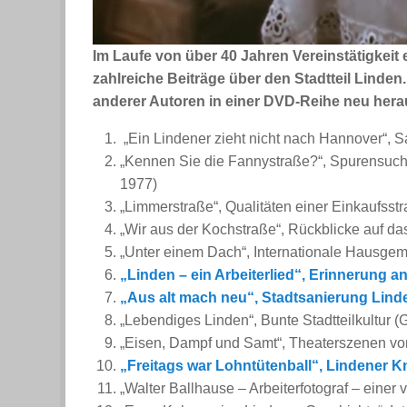
Im Laufe von über 40 Jahren Vereinstätigkeit
zahlreiche Beiträge über den Stadtteil Linde
anderer Autoren in einer DVD-Reihe neu hera
„Ein Lindener zieht nicht nach Hannover“, 
„Kennen Sie die Fannystraße?“, Spurensuche
1977)
„Limmerstraße“, Qualitäten einer Einkaufsstr
„Wir aus der Kochstraße“, Rückblicke auf das
„Unter einem Dach“, Internationale Hausgeme
„Linden – ein Arbeiterlied“, Erinnerung a
„Aus alt mach neu“, Stadtsanierung Lin
„Lebendiges Linden“, Bunte Stadtteilkultur
„Eisen, Dampf und Samt“, Theaterszenen v
„Freitags war Lohntütenball“, Lindener K
„Walter Ballhause – Arbeiterfotograf – einer 