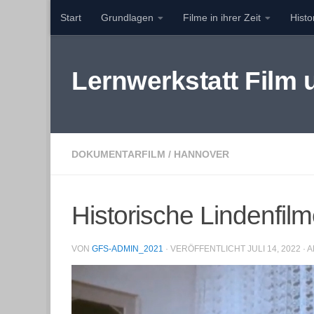
Start
Grundlagen
Filme in ihrer Zeit
Hist
Zum Inhalt springen
Lernwerkstatt Film
DOKUMENTARFILM
/
HANNOVER
Historische Lindenfil
VON
GFS-ADMIN_2021
· VERÖFFENTLICHT
JULI 14, 2022
· 