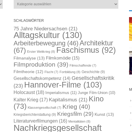
Kategorien
SCHLAGWÖRTER
75 Jahre Niedersachsen
(21)
Alltagskultur
(130)
Architektur
Arbeiterbewegung
(46)
Faschismus
(92)
(67)
Erster Weltkrieg
(8)
Filmkomödie
(15)
Filmanalyse
(13)
Filmproduktion
(39)
Filmschaffende
(7)
Filmtheorie
(12)
Geschichte
(9)
Flucht
(7)
Fortbildung
(8)
Gesellschaftskritik
Gesellschaftskompetenz
(14)
Hannover-Filme
(103)
(23)
M
Holocaust
(18)
Imperialismus
(11)
Junge Film-Union
(10)
Kino
Kapitalismus
(21)
Kalter Krieg
(17)
(73)
Krieg
(40)
Klassengesellschaft
(7)
Kriegsfilm
(29)
Kunst
(13)
Kriegsberichterstattung
(9)
Literaturverfilmungen
(16)
Mentalitäten
(8)
Nachkriegsgesellschaft