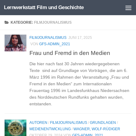
Lernwerkstatt Film und Geschichte
Zum Inhalt springen
KATEGORIE:
FILMJOURNALISMUS
FILMJOURNALISMUS
JUNI 17, 2025
VON
GFS-ADMIN_2021
Frau und Fremd in den Medien
Die hier nach fast 30 Jahren wiedergegebenen
Texte sind auf Grundlage von Vorträgen, die am 6.
März 1996 im Rahmen der Veranstaltung „Frau und
Fremd in den Medien“ zum Internationalen
Frauentag 1996 im Landesfunkhaus Niedersachsen
des Norddeutschen Rundfunks gehalten wurden,
entstanden.
AUTOREN
/
FILMJOURNALISMUS
/
GRUNDLAGEN
/
MEDIENENTWICKLUNG
/
WAGNER, WOLF-RÜDIGER
OKTOBER 29, 2024
VON
GFS-ADMIN_2021