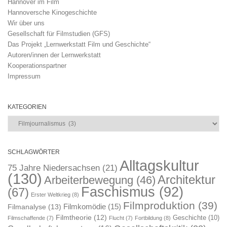
Hannover im Film
Hannoversche Kinogeschichte
Wir über uns
Gesellschaft für Filmstudien (GFS)
Das Projekt „Lernwerkstatt Film und Geschichte“
Autoren/innen der Lernwerkstatt
Kooperationspartner
Impressum
KATEGORIEN
Kategorien
SCHLAGWÖRTER
Alltagskultur
75 Jahre Niedersachsen
(21)
(130)
Architektur
Arbeiterbewegung
(46)
Faschismus
(92)
(67)
Erster Weltkrieg
(8)
Filmproduktion
(39)
Filmkomödie
(15)
Filmanalyse
(13)
Filmtheorie
(12)
Geschichte
(10)
Filmschaffende
(7)
Flucht
(7)
Fortbildung
(8)