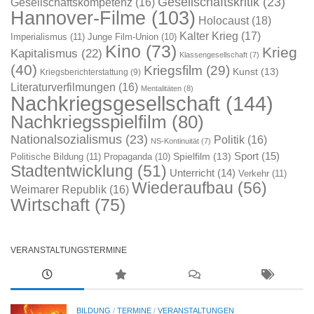
Gesellschaftskritik
(23)
Gesellschaftskompetenz
(16)
Hannover-Filme
(103)
Holocaust
(18)
Kalter Krieg
(17)
Imperialismus
(11)
Junge Film-Union
(10)
Kino
(73)
Krieg
Kapitalismus
(22)
Klassengesellschaft
(7)
(40)
Kriegsfilm
(29)
Kunst
(13)
Kriegsberichterstattung
(9)
Literaturverfilmungen
(16)
Mentalitäten
(8)
Nachkriegsgesellschaft
(144)
Nachkriegsspielfilm
(80)
Nationalsozialismus
(23)
Politik
(16)
NS-Kontinuität
(7)
Sport
(15)
Spielfilm
(13)
Politische Bildung
(11)
Propaganda
(10)
Stadtentwicklung
(51)
Unterricht
(14)
Verkehr
(11)
Wiederaufbau
(56)
Weimarer Republik
(16)
Wirtschaft
(75)
VERANSTALTUNGSTERMINE
BILDUNG
/
TERMINE
/
VERANSTALTUNGEN