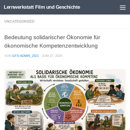
Lernwerkstatt Film und Geschichte
Zum Inhalt springen
UNCATEGORIZED
Bedeutung solidarischer Ökonomie für
ökonomische Kompetenzentwicklung
VON
GFS-ADMIN_2021
·
JUNI 27, 2026