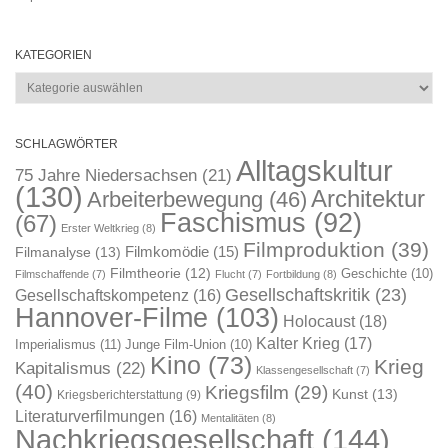
KATEGORIEN
Kategorien
SCHLAGWÖRTER
Alltagskultur
75 Jahre Niedersachsen
(21)
(130)
Architektur
Arbeiterbewegung
(46)
Faschismus
(92)
(67)
Erster Weltkrieg
(8)
Filmproduktion
(39)
Filmkomödie
(15)
Filmanalyse
(13)
Filmtheorie
(12)
Geschichte
(10)
Filmschaffende
(7)
Flucht
(7)
Fortbildung
(8)
Gesellschaftskritik
(23)
Gesellschaftskompetenz
(16)
Hannover-Filme
(103)
Holocaust
(18)
Kalter Krieg
(17)
Imperialismus
(11)
Junge Film-Union
(10)
Kino
(73)
Krieg
Kapitalismus
(22)
Klassengesellschaft
(7)
(40)
Kriegsfilm
(29)
Kunst
(13)
Kriegsberichterstattung
(9)
Literaturverfilmungen
(16)
Mentalitäten
(8)
Nachkriegsgesellschaft
(144)