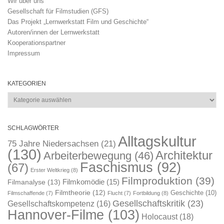
Wir über uns
Gesellschaft für Filmstudien (GFS)
Das Projekt „Lernwerkstatt Film und Geschichte“
Autoren/innen der Lernwerkstatt
Kooperationspartner
Impressum
KATEGORIEN
Kategorien
SCHLAGWÖRTER
Alltagskultur
75 Jahre Niedersachsen
(21)
(130)
Architektur
Arbeiterbewegung
(46)
Faschismus
(92)
(67)
Erster Weltkrieg
(8)
Filmproduktion
(39)
Filmkomödie
(15)
Filmanalyse
(13)
Filmtheorie
(12)
Geschichte
(10)
Filmschaffende
(7)
Flucht
(7)
Fortbildung
(8)
Gesellschaftskritik
(23)
Gesellschaftskompetenz
(16)
Hannover-Filme
(103)
Holocaust
(18)