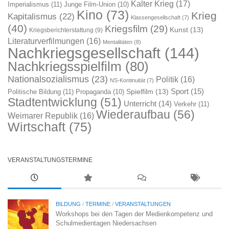
Kalter Krieg
(17)
Imperialismus
(11)
Junge Film-Union
(10)
Kino
(73)
Krieg
Kapitalismus
(22)
Klassengesellschaft
(7)
(40)
Kriegsfilm
(29)
Kunst
(13)
Kriegsberichterstattung
(9)
Literaturverfilmungen
(16)
Mentalitäten
(8)
Nachkriegsgesellschaft
(144)
Nachkriegsspielfilm
(80)
Nationalsozialismus
(23)
Politik
(16)
NS-Kontinuität
(7)
Sport
(15)
Spielfilm
(13)
Politische Bildung
(11)
Propaganda
(10)
Stadtentwicklung
(51)
Unterricht
(14)
Verkehr
(11)
Wiederaufbau
(56)
Weimarer Republik
(16)
Wirtschaft
(75)
VERANSTALTUNGSTERMINE
BILDUNG
/
TERMINE
/
VERANSTALTUNGEN
Workshops bei den Tagen der Medienkompetenz und
Schulmedientagen Niedersachsen