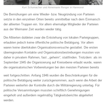
Kurt Schumacher und Annemarie Renger in Hannover
Die Bemühungen um eine Wieder- bzw. Neugründung von Parteien
setzte in den einzelnen Orten bereits unmittelbar nach dem Einmarsch
der alliierten Truppen ein. Vor allem ehemalige Mitglieder der Parteien
aus der Weimarer Zeit wurden wieder tätig.
Die Alliierten duldeten zwar die Entstehung von lokalen Parteigruppen,
erlaubten jedoch keine öffentliche politische Betätigung. Vor allem
waren keine überlokalen Organisationsversuche gestattet. Die ersten
überregionalen Kontakte und Organisationsbestrebungen mussten von
daher in privatem Rahmen, fast ,,geheim“, stattfinden. Trotzdem: als im
September 1945 die Organisierung auf Kreisebene erlaubt wurde, waren
die organisatorischen Vorbereitungen bei den meisten Parteien bereits
weit fortgeschritten. Anfang 1946 wurden die Beschränkungen für die
politische Betätigung weiter zurückgenommen, auch wenn die Arbeit der
Parteien weiterhin der Kontrolle durch die Militärregierung unterlag. Für
politische Versammlungen mussten schriftlich Genehmigungen
eingeholt und außerdem regelmäßig Tätigkeitsberichte abgeliefert
werden.