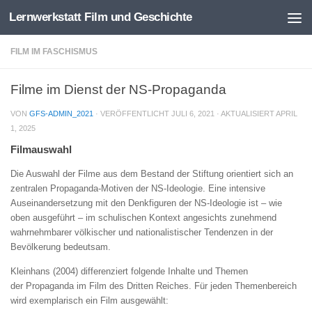
Lernwerkstatt Film und Geschichte
Zum Inhalt springen
FILM IM FASCHISMUS
Filme im Dienst der NS-Propaganda
VON
GFS-ADMIN_2021
· VERÖFFENTLICHT
JULI 6, 2021
· AKTUALISIERT
APRIL
1, 2025
Filmauswahl
Die Auswahl der Filme aus dem Bestand der Stiftung orientiert sich an
zentralen Propaganda-Motiven der NS-Ideologie. Eine intensive
Auseinandersetzung mit den Denkfiguren der NS-Ideologie ist – wie
oben ausgeführt – im schulischen Kontext angesichts zunehmend
wahrnehmbarer völkischer und nationalistischer Tendenzen in der
Bevölkerung bedeutsam.
Kleinhans (2004) differenziert folgende Inhalte und Themen
der Propaganda im Film des Dritten Reiches. Für jeden Themenbereich
wird exemplarisch ein Film ausgewählt: