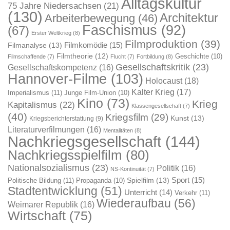
Alltagskultur
75 Jahre Niedersachsen
(21)
(130)
Architektur
Arbeiterbewegung
(46)
Faschismus
(92)
(67)
Erster Weltkrieg
(8)
Filmproduktion
(39)
Filmkomödie
(15)
Filmanalyse
(13)
Filmtheorie
(12)
Geschichte
(10)
Filmschaffende
(7)
Flucht
(7)
Fortbildung
(8)
Gesellschaftskritik
(23)
Gesellschaftskompetenz
(16)
Hannover-Filme
(103)
Holocaust
(18)
Kalter Krieg
(17)
Imperialismus
(11)
Junge Film-Union
(10)
Kino
(73)
Krieg
Kapitalismus
(22)
Klassengesellschaft
(7)
(40)
Kriegsfilm
(29)
Kunst
(13)
Kriegsberichterstattung
(9)
Literaturverfilmungen
(16)
Mentalitäten
(8)
Nachkriegsgesellschaft
(144)
Nachkriegsspielfilm
(80)
Nationalsozialismus
(23)
Politik
(16)
NS-Kontinuität
(7)
Sport
(15)
Spielfilm
(13)
Politische Bildung
(11)
Propaganda
(10)
Stadtentwicklung
(51)
Unterricht
(14)
Verkehr
(11)
Wiederaufbau
(56)
Weimarer Republik
(16)
Wirtschaft
(75)