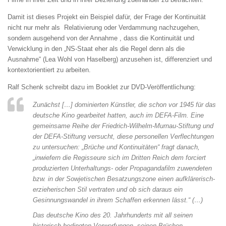
Damit ist dieses Projekt ein Beispiel dafür, der Frage der Kontinuität
nicht nur mehr als Relativierung oder Verdammung nachzugehen,
sondern ausgehend von der Annahme , dass die Kontinuität und
Verwicklung in den „NS-Staat eher als die Regel denn als die
Ausnahme“ (Lea Wohl von Haselberg) anzusehen ist, differenziert und
kontextorientiert zu arbeiten.
Ralf Schenk schreibt dazu im Booklet zur DVD-Veröffentlichung:
Zunächst […] dominierten Künstler, die schon vor 1945 für das
deutsche Kino gearbeitet hatten, auch im DEFA-Film. Eine
gemeinsame Reihe der Friedrich-Wilhelm-Murnau-Stiftung und
der DEFA-Stiftung versucht, diese personellen Verflechtungen
zu untersuchen: „Brüche und Kontinuitäten“ fragt danach,
„inwiefern die Regisseure sich im Dritten Reich dem forciert
produzierten Unterhaltungs- oder Propagandafilm zuwendeten
bzw. in der Sowjetischen Besatzungszone einen aufklärerisch-
erzieherischen Stil vertraten und ob sich daraus ein
Gesinnungswandel in ihrem Schaffen erkennen lässt.“ (…)
Das deutsche Kino des 20. Jahrhunderts mit all seinen
historisch bedingten Verwerfungen, seinen Brüchen,