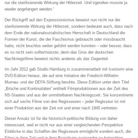
nur die sterilisierende Wirkung der Hitlerzeit. Und irgendwo musste ja
wieder angefangen werden.“
Der Rückgriff auf den Expressionismus beweist nun nicht nur die
sterilisierende Wirkung der Hitlerzeit, sondern bedeutet auch, dass nach
dem Ende der nationalsozialistischen Herrschaft in Deutschland die
Formen der Kunst, die der Faschismus gebraucht oder missbraucht
hatte, nicht bruchlos weiter geführt werden konnten – oder besser, dass
es so nicht sein sollte/müsste; denn das Gros der deutschen
Nachkriegsfilme beweist nichts anderes als das Gegenteil.
Im Jahr 2012 gab Studio Hamburg in zusammenarbeit mit Icestorm eine
DVD-Edition heraus, die auf eine Initiative der Friedrich-Wilhelm-
Murnau- und der DEFA-Stiftung beruhte. Diese Edition unter dem Titel
„Brüche und Kontinuitäten“
enthielt Filmproduktionen aus der Zeit des
NS-Staates und aus der unmittelbaren Nachkriegszeit. Sie konzentrierte
sich auf sechs Filme von drei Regisseuren – jeder Regisseur ist mit
einer Produktion aus der Zeit vor und einer nach 1945 vertreten.
Dieser Ansatz ist für die historisch-politische Bildung von daher
interessant, weil er nicht nur aus einer vergleichenden Perspektive
Einblicke in das Schaffen der Regisseure ermöglicht sondern auch, die
Filme in ihrer Zeit und in ihrer Beziehung zueinander zu betrachten.