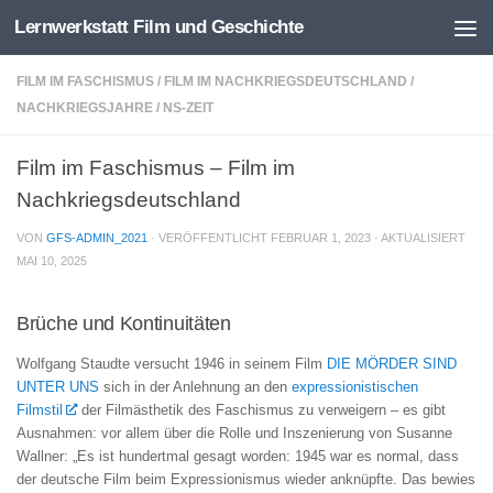
Lernwerkstatt Film und Geschichte
Zum Inhalt springen
FILM IM FASCHISMUS
/
FILM IM NACHKRIEGSDEUTSCHLAND
/
NACHKRIEGSJAHRE
/
NS-ZEIT
Film im Faschismus – Film im
Nachkriegsdeutschland
VON
GFS-ADMIN_2021
· VERÖFFENTLICHT
FEBRUAR 1, 2023
· AKTUALISIERT
MAI 10, 2025
Brüche und Kontinuitäten
Wolfgang Staudte versucht 1946 in seinem Film
DIE MÖRDER SIND
UNTER UNS
sich in der Anlehnung an den
expressionistischen
Filmstil
der Filmästhetik des Faschismus zu verweigern – es gibt
Ausnahmen: vor allem über die Rolle und Inszenierung von Susanne
Wallner: „Es ist hundertmal gesagt worden: 1945 war es normal, dass
der deutsche Film beim Expressionismus wieder anknüpfte. Das bewies