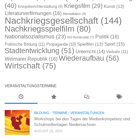
(40)
Kriegsfilm
(29)
Kunst
(13)
Kriegsberichterstattung
(9)
Literaturverfilmungen
(16)
Mentalitäten
(8)
Nachkriegsgesellschaft
(144)
Nachkriegsspielfilm
(80)
Nationalsozialismus
(23)
Politik
(16)
NS-Kontinuität
(7)
Sport
(15)
Spielfilm
(13)
Politische Bildung
(11)
Propaganda
(10)
Stadtentwicklung
(51)
Unterricht
(14)
Verkehr
(11)
Wiederaufbau
(56)
Weimarer Republik
(16)
Wirtschaft
(75)
VERANSTALTUNGSTERMINE
BILDUNG
/
TERMINE
/
VERANSTALTUNGEN
Workshops bei den Tagen der Medienkompetenz und
Schulmedientagen Niedersachsen
AUGUST 25, 2022