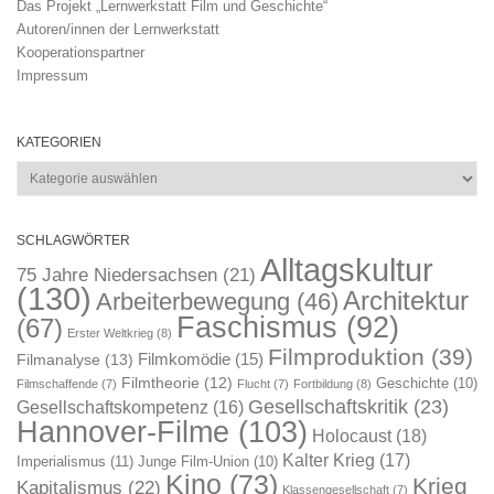
Das Projekt „Lernwerkstatt Film und Geschichte“
Autoren/innen der Lernwerkstatt
Kooperationspartner
Impressum
KATEGORIEN
Kategorien
SCHLAGWÖRTER
Alltagskultur
75 Jahre Niedersachsen
(21)
(130)
Architektur
Arbeiterbewegung
(46)
Faschismus
(92)
(67)
Erster Weltkrieg
(8)
Filmproduktion
(39)
Filmkomödie
(15)
Filmanalyse
(13)
Filmtheorie
(12)
Geschichte
(10)
Filmschaffende
(7)
Flucht
(7)
Fortbildung
(8)
Gesellschaftskritik
(23)
Gesellschaftskompetenz
(16)
Hannover-Filme
(103)
Holocaust
(18)
Kalter Krieg
(17)
Imperialismus
(11)
Junge Film-Union
(10)
Kino
(73)
Krieg
Kapitalismus
(22)
Klassengesellschaft
(7)