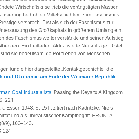
ndete Wirtschaftskrise trieb die verängstigten Massen,
etarisierung bedrohten Mittelschichten, zum Faschismus,
Prestige versprach. Erst als sich der Faschismus zur
Unterstützung des Großkapitals in größerem Umfang ein,
en des Faschismus weiter verstärkte und seinen Aufstieg
heorien. Ein Leitfaden
. Aktualisierte Neuauflage, Distel
l sind sie bedeutsam, da Politi eben von Menschen
n für die hier dargestellte „Kontaktgeschichte“ die
itik und Ökonomie am Ende der Weimarer Republik
rman Coal Industrialists
: Passing the Keys to A Kingdom.
. 22ff
, Essen 1948, S. 15 f.; zitiert nach Kadritzke, Niels
lität und als unrealistischer Kampfbegriff.
PROKLA.
(8/9), 103–143.
S 124