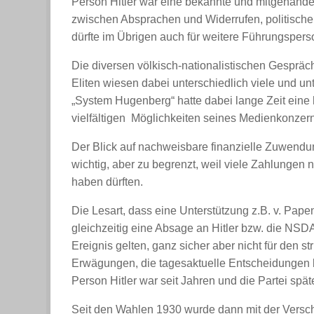
Person Hitler war eine bekannte und mitgehandel
zwischen Absprachen und Widerrufen, politisc
dürfte im Übrigen auch für weitere Führungsper
Die diversen völkisch-nationalistischen Gespräch
Eliten wiesen dabei unterschiedlich viele und unt
„System Hugenberg“ hatte dabei lange Zeit ein
vielfältigen Möglichkeiten seines Medienkonzer
Der Blick auf nachweisbare finanzielle Zuwendu
wichtig, aber zu begrenzt, weil viele Zahlungen n
haben dürften.
Die Lesart, dass eine Unterstützung z.B. v. Pa
gleichzeitig eine Absage an Hitler bzw. die NSD
Ereignis gelten, ganz sicher aber nicht für den 
Erwägungen, die tagesaktuelle Entscheidungen b
Person Hitler war seit Jahren und die Partei spä
Seit den Wahlen 1930 wurde dann mit der Versc