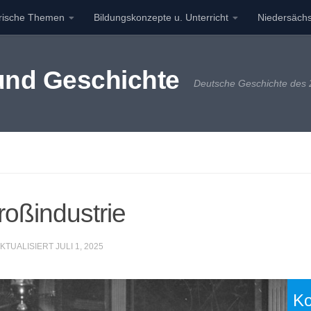
orische Themen
Bildungskonzepte u. Unterricht
Niedersächs
 und Geschichte
Deutsche Geschichte des 2
roßindustrie
AKTUALISIERT
JULI 1, 2025
Ko