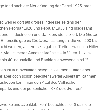
e fand nach der Neugründung der Partei 1925 ihren
t, weil er dort auf großes Interesse seitens der
schen Februar 1926 und Februar 1933 sind insgesamt
enen Industriellen und Bankiers identifiziert. Die Größe
Einerseits gab es Großveranstaltungen, die von 200 bis
sucht wurden, andererseits gab es Treffen zwischen Hitler
 „viel intimeren Atmosphäre“ statt – in Villen, Luxus-
(3)
 bis 40 Industrielle und Bankiers anwesend sind.
n ist in Einzelfällen belegt in viel mehr Fällen aber
ender aber doch schon beachtenswerter Aspekt im Rahmen
erausheben kann man den Kauf des Völkischen
rparks und der persönlichen KFZ des „Führers“ in
zwerke und „Denkfabriken“ betrachtet, heißt das: die