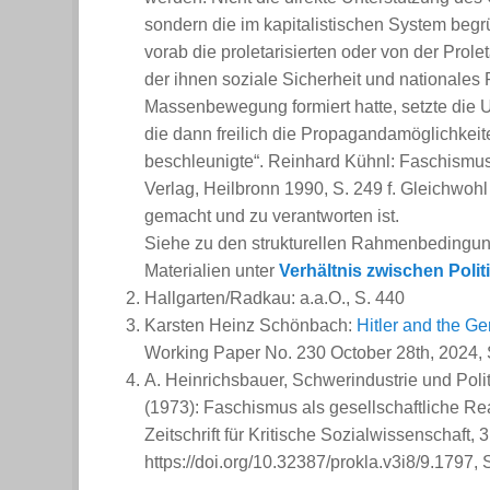
sondern die im kapitalistischen System begrü
vorab die proletarisierten oder von der Prol
der ihnen soziale Sicherheit und nationales 
Massenbewegung formiert hatte, setzte die 
die dann freilich die Propagandamöglichkeit
beschleunigte“.
Reinhard Kühnl:
Faschismust
Verlag, Heilbronn 1990, S. 249 f. Gleichwoh
gemacht und zu verantworten ist.
Siehe zu den strukturellen Rahmenbedingunge
Materialien unter
Verhältnis zwischen Pol
Hallgarten/Radkau: a.a.O., S. 440
Karsten Heinz Schönbach:
Hitler and the Ge
Working Paper No. 230 October 28th, 2024, S
A. Heinrichsbauer, Schwerindustrie und Politik
(1973): Faschismus als gesellschaftliche Rea
Zeitschrift für Kritische Sozialwissenschaft
,
3
https://doi.org/10.32387/prokla.v3i8/9.1797, 