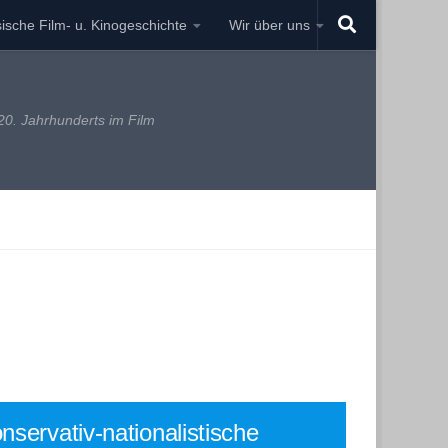
ische Film- u. Kinogeschichte
Wir über uns
0. Jahrhunderts im Film
nservativ-nationalistische