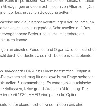
te Karte im politischen Ränkespiel der nationalen Eliten
hen Abwägungen und dem Schmieden von Allianzen. (Das
sonen der faschistischen Bewegung gelten.)
skreise und die Interessenvertretungen der industriellen
erschiedlich stark ausgeprägte Schnittstellen auf. Das
e hervorgehobene Bedeutung, zumal Hugenberg die
ns nutzen konnte.
ngen an einzelne Personen und Organisationen ist sicher
icht durch die Bücher, also nicht belegbar, stattgefunden
pens und/oder der DNVP zu einem bestimmten Zeitpunkt
AP gewesen sei, mag für das jeweils zur Frage stehende
strukturellen Zusammenhang. Es waren jeweils taktische
eeinflussten, keine grundsätzlichen Ablehnung. Die
testens seit 1930 IMMER eine politische Option.
härfung der ökonomischen Krise – neben einzelnen