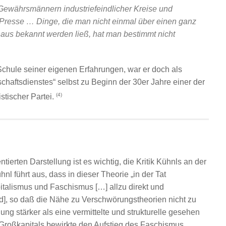
Gewährsmännern industriefeindlicher Kreise und
Presse … Dinge, die man nicht einmal über einen ganz
aus bekannt werden ließ, hat man bestimmt nicht
Schule seiner eigenen Erfahrungen, war er doch als
haftsdienstes“ selbst zu Beginn der 30er Jahre einer der
(4)
stischer Partei.
erten Darstellung ist es wichtig, die Kritik Kühnls an der
nl führt aus, dass in dieser Theorie „in der Tat
alismus und Faschismus […] allzu direkt und
ird], so daß die Nähe zu Verschwörungstheorien nicht zu
ng stärker als eine vermittelte und strukturelle gesehen
 Großkapitals bewirkte den Aufstieg des Faschismus,