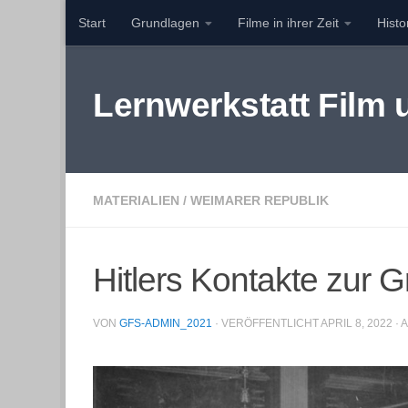
Start
Grundlagen
Filme in ihrer Zeit
Hist
Zum Inhalt springen
Lernwerkstatt Film
MATERIALIEN
/
WEIMARER REPUBLIK
Hitlers Kontakte zur G
VON
GFS-ADMIN_2021
· VERÖFFENTLICHT
APRIL 8, 2022
· 