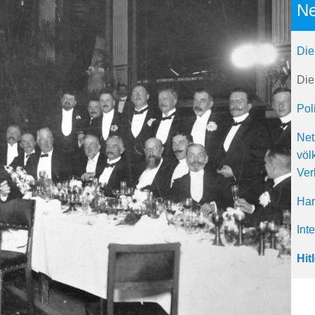
Ne
Die
Die
Pol
Net
völ
Ver
Har
Int
Hit