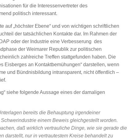
sationen für die Interessenvertreter des
end politisch interessant.
 auf „höchster Ebene“ und von wichtigen schriftlichen
uchteil der tatsächlichen Kontakte dar. Im Rahmen der
SDAP oder der Industrie eine Verbesserung des
ndphase der Weimarer Republik zur politischen
einlich zahlreiche Treffen stattgefunden haben. Die
nes Eisberges an Kontaktbemühungen“ darstellen, wenn
me und Bündnisbildung intransparent, nicht öffentlich –
ef.
g“ siehe folgende Aussage eines der damaligen
Unterlagen bereits die Behauptung irgendeiner
r Schwerindustrie einem Beweis gleichgestellt worden.
achen, daß wirklich vertrauliche Dinge, wie sie gerade die
n darstellt, nur in vertrautestem Kreise behandelt zu