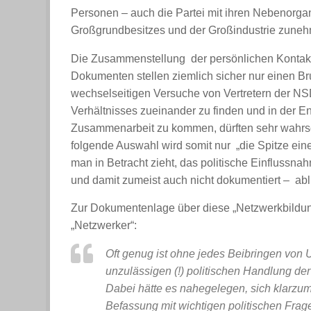
Personen – auch die Partei mit ihren Nebenorgani
Großgrundbesitzes und der Großindustrie zunehm
Die Zusammenstellung der persönlichen Kontakte
Dokumenten stellen ziemlich sicher nur einen Br
wechselseitigen Versuche von Vertretern der N
Verhältnisses zueinander zu finden und in der E
Zusammenarbeit zu kommen, dürften sehr wahrsch
folgende Auswahl wird somit nur „die Spitze ei
man in Betracht zieht, das politische Einflussnah
und damit zumeist auch nicht dokumentiert – abli
Zur Dokumentenlage über diese „Netzwerkbildun
„Netzwerker“:
Oft genug ist ohne jedes Beibringen von 
unzulässigen (!) politischen Handlung de
Dabei hätte es nahegelegen, sich klarzum
Befassung mit wichtigen politischen Frage