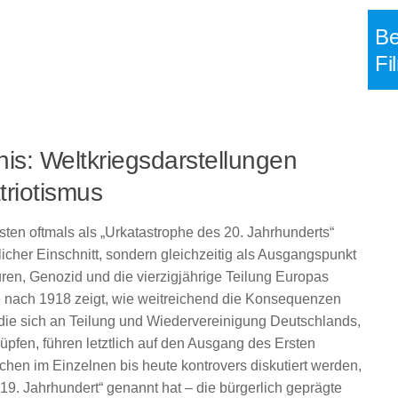
Be
Fi
nis: Weltkriegsdarstellungen
riotismus
isten oftmals als „Urkatastrophe des 20. Jahrhunderts“
tlicher Einschnitt, sondern gleichzeitig als Ausgangspunkt
aturen, Genozid und die vierzigjährige Teilung Europas
e nach 1918 zeigt, wie weitreichend die Konsequenzen
 die sich an Teilung und Wiedervereinigung Deutschlands,
üpfen, führen letztlich auf den Ausgang des Ersten
hen im Einzelnen bis heute kontrovers diskutiert werden,
19. Jahrhundert“ genannt hat – die bürgerlich geprägte