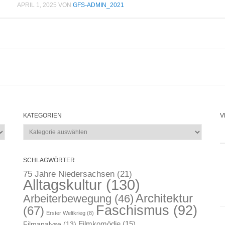
APRIL 1, 2025
VON
GFS-ADMIN_2021
KATEGORIEN
V
Kategorien
SCHLAGWÖRTER
75 Jahre Niedersachsen
(21)
Alltagskultur
(130)
Architektur
Arbeiterbewegung
(46)
Faschismus
(92)
(67)
Erster Weltkrieg
(8)
Filmkomödie
(15)
Filmanalyse
(13)