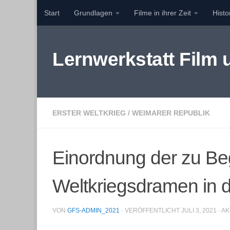
Start
Grundlagen
Filme in ihrer Zeit
Hist
Zum Inhalt springen
Lernwerkstatt Film
ERSTER WELTKRIEG
/
WEIMARER REPUBLIK
Einordnung der zu Be
Weltkriegsdramen in d
VON
GFS-ADMIN_2021
· VERÖFFENTLICHT
JULI 3, 2021
· A