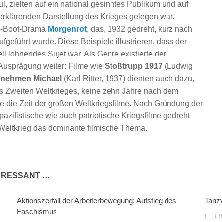
ul, zielten auf ein national gesinntes Publikum und auf
erklärenden Darstellung des Krieges gelegen war.
s U-Boot-Drama
Morgenrot
, das, 1932 gedreht, kurz nach
geführt wurde. Diese Beispiele illustrieren, dass der
l lohnendes Sujet war. Als Genre existierte der
n Ausprägung weiter: Filme wie
Stoßtrupp 1917
(Ludwig
nehmen Michael
(Karl Ritter, 1937) dienten auch dazu,
s Zweiten Weltkrieges, keine zehn Jahre nach dem
te die Zeit der großen Weltkriegsfilme. Nach Gründung der
pazifistische wie auch patriotische Kriegsfilme gedreht
 Weltkrieg das dominante filmische Thema.
TERESSANT …
Aktionszerfall der Arbeiterbewegung: Aufstieg des
Tanz
Faschismus
FEBRU