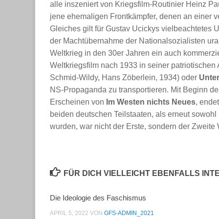
alle inszeniert von Kriegsfilm-Routinier Heinz Pa
jene ehemaligen Frontkämpfer, denen an einer v
Gleiches gilt für Gustav Ucickys vielbeachtete
der Machtübernahme der Nationalsozialisten urauf
Weltkrieg in den 30er Jahren ein auch kommerziel
Weltkriegsfilm nach 1933 in seiner patriotische
Schmid-Wildy, Hans Zöberlein, 1934) oder
Unter
NS-Propaganda zu transportieren. Mit Beginn de
Erscheinen von
Im Westen nichts Neues
, ende
beiden deutschen Teilstaaten, als erneut sowohl 
wurden, war nicht der Erste, sondern der Zweite
FÜR DICH VIELLEICHT EBENFALLS IN
Die Ideologie des Faschismus
APRIL 5, 2022
VON
GFS-ADMIN_2021