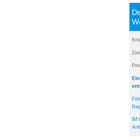
De
We
Kri
Zwi
Pro
Ein
ent
Fil
Rep
IM 
Ant