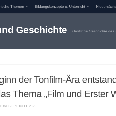
orische Themen
Bildungskonzepte u. Unterricht
Niedersächs
 und Geschichte
Deutsche Geschichte des 2
ginn der Tonfilm-Ära entsta
as Thema „Film und Erster W
KTUALISIERT
JULI 1, 2025