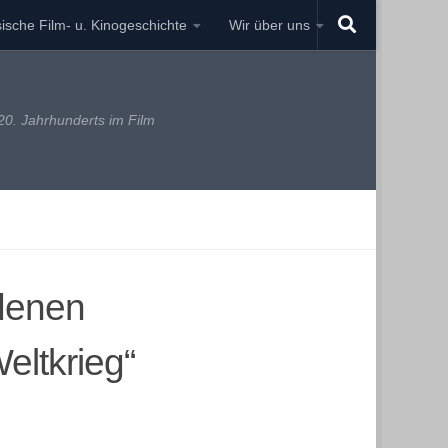
ische Film- u. Kinogeschichte
Wir über uns
0. Jahrhunderts im Film
ndenen
eltkrieg“