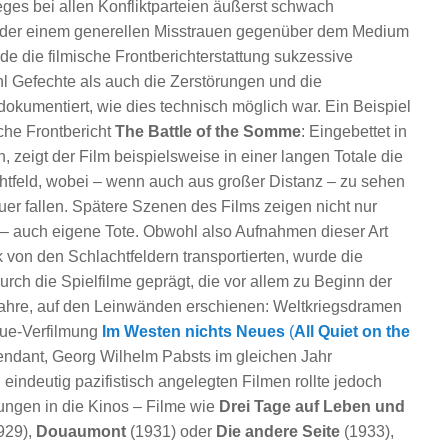
ges bei allen Konfliktparteien äußerst schwach
 oder einem generellen Misstrauen gegenüber dem Medium
rde die filmische Frontberichterstattung sukzessive
 Gefechte als auch die Zerstörungen und die
dokumentiert, wie dies technisch möglich war. Ein Beispiel
sche Frontbericht
The Battle of the Somme
: Eingebettet in
zeigt der Film beispielsweise in einer langen Totale die
chtfeld, wobei – wenn auch aus großer Distanz – zu sehen
uer fallen. Spätere Szenen des Films zeigen nicht nur
 – auch eigene Tote. Obwohl also Aufnahmen dieser Art
 von den Schlachtfeldern transportierten, wurde die
rch die Spielfilme geprägt, die vor allem zu Beginn der
Jahre, auf den Leinwänden erschienen: Weltkriegsdramen
ue-Verfilmung
Im Westen nichts Neues
(
All Quiet on the
endant, Georg Wilhelm Pabsts im gleichen Jahr
n eindeutig pazifistisch angelegten Filmen rollte jedoch
tungen in die Kinos – Filme wie
Drei Tage auf Leben und
929),
Douaumont
(1931) oder
Die andere Seite
(1933),