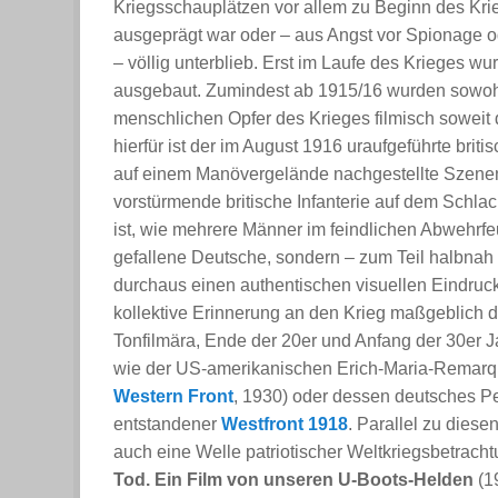
Kriegsschauplätzen vor allem zu Beginn des Krie
ausgeprägt war oder – aus Angst vor Spionage
– völlig unterblieb. Erst im Laufe des Krieges wu
ausgebaut. Zumindest ab 1915/16 wurden sowohl
menschlichen Opfer des Krieges filmisch soweit 
hierfür ist der im August 1916 uraufgeführte briti
auf einem Manövergelände nachgestellte Szenen, 
vorstürmende britische Infanterie auf dem Schla
ist, wie mehrere Männer im feindlichen Abwehrfe
gefallene Deutsche, sondern – zum Teil halbnah
durchaus einen authentischen visuellen Eindruck
kollektive Erinnerung an den Krieg maßgeblich du
Tonfilmära, Ende der 20er und Anfang der 30er 
wie der US-amerikanischen Erich-Maria-Remarq
Western Front
, 1930) oder dessen deutsches P
entstandener
Westfront 1918
. Parallel zu diese
auch eine Welle patriotischer Weltkriegsbetrach
Tod. Ein Film von unseren U-Boots-Helden
(1