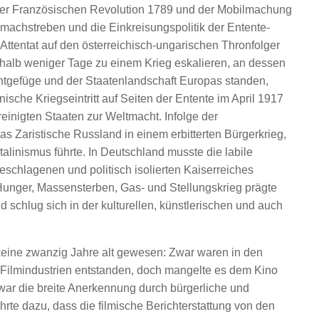
der Französischen Revolution 1789 und der Mobilmachung
chstreben und die Einkreisungspolitik der Entente-
 Attentat auf den österreichisch-ungarischen Thronfolger
halb weniger Tage zu einem Krieg eskalieren, an dessen
tgefüge und der Staatenlandschaft Europas standen,
sche Kriegseintritt auf Seiten der Entente im April 1917
einigten Staaten zur Weltmacht. Infolge der
s Zaristische Russland in einem erbitterten Bürgerkrieg,
talinismus führte. In Deutschland musste die labile
schlagenen und politisch isolierten Kaiserreiches
 Hunger, Massensterben, Gas- und Stellungskrieg prägte
d schlug sich in der kulturellen, künstlerischen und auch
eine zwanzig Jahre alt gewesen: Zwar waren in den
 Filmindustrien entstanden, doch mangelte es dem Kino
 war die breite Anerkennung durch bürgerliche und
hrte dazu, dass die filmische Berichterstattung von den