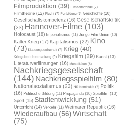
Filmproduktion
(39)
Filmschaffende
(7)
Filmtheorie
(12)
Geschichte
(10)
Flucht
(7)
Fortbildung
(8)
Gesellschaftskritik
Gesellschaftskompetenz
(16)
Hannover-Filme
(103)
(23)
Holocaust
(18)
Imperialismus
(11)
Junge Film-Union
(10)
Kino
Kapitalismus
(22)
Kalter Krieg
(17)
(73)
Krieg
(40)
Klassengesellschaft
(7)
Kriegsfilm
(29)
Kunst
(13)
Kriegsberichterstattung
(9)
Literaturverfilmungen
(16)
Mentalitäten
(8)
Nachkriegsgesellschaft
(144)
Nachkriegsspielfilm
(80)
Nationalsozialismus
(23)
Politik
NS-Kontinuität
(7)
(16)
Spielfilm
(13)
Politische Bildung
(11)
Propaganda
(10)
Stadtentwicklung
(51)
Sport
(15)
Weimarer Republik
(16)
Unterricht
(14)
Verkehr
(11)
Wirtschaft
Wiederaufbau
(56)
(75)