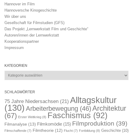
Hannover im Film
Hannoversche Kinogeschichte
Wir über uns
Gesellschaft für Filmstudien (GFS)
Das Projekt „Lernwerkstatt Film und Geschichte“
Autoren/innen der Lernwerkstatt
Kooperationspartner
Impressum
KATEGORIEN
Kategorien
SCHLAGWÖRTER
Alltagskultur
75 Jahre Niedersachsen
(21)
(130)
Architektur
Arbeiterbewegung
(46)
Faschismus
(92)
(67)
Erster Weltkrieg
(8)
Filmproduktion
(39)
Filmkomödie
(15)
Filmanalyse
(13)
Filmtheorie
(12)
Geschichte
(10)
Filmschaffende
(7)
Flucht
(7)
Fortbildung
(8)