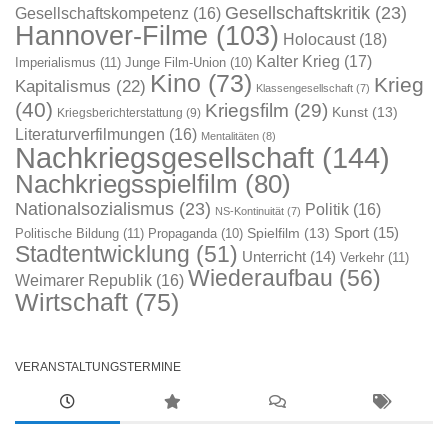
Gesellschaftskritik
(23)
Gesellschaftskompetenz
(16)
Hannover-Filme
(103)
Holocaust
(18)
Kalter Krieg
(17)
Imperialismus
(11)
Junge Film-Union
(10)
Kino
(73)
Krieg
Kapitalismus
(22)
Klassengesellschaft
(7)
(40)
Kriegsfilm
(29)
Kunst
(13)
Kriegsberichterstattung
(9)
Literaturverfilmungen
(16)
Mentalitäten
(8)
Nachkriegsgesellschaft
(144)
Nachkriegsspielfilm
(80)
Nationalsozialismus
(23)
Politik
(16)
NS-Kontinuität
(7)
Sport
(15)
Spielfilm
(13)
Politische Bildung
(11)
Propaganda
(10)
Stadtentwicklung
(51)
Unterricht
(14)
Verkehr
(11)
Wiederaufbau
(56)
Weimarer Republik
(16)
Wirtschaft
(75)
VERANSTALTUNGSTERMINE