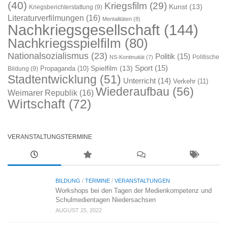
(40)
Kriegsfilm
(29)
Kunst
(13)
Kriegsberichterstattung
(9)
Literaturverfilmungen
(16)
Mentalitäten
(8)
Nachkriegsgesellschaft
(144)
Nachkriegsspielfilm
(80)
Nationalsozialismus
(23)
Politik
(15)
Politische
NS-Kontinuität
(7)
Sport
(15)
Spielfilm
(13)
Propaganda
(10)
Bildung
(9)
Stadtentwicklung
(51)
Unterricht
(14)
Verkehr
(11)
Wiederaufbau
(56)
Weimarer Republik
(16)
Wirtschaft
(72)
VERANSTALTUNGSTERMINE
BILDUNG
/
TERMINE
/
VERANSTALTUNGEN
Workshops bei den Tagen der Medienkompetenz und
Schulmedientagen Niedersachsen
AUGUST 25, 2022