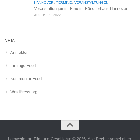
HANNOVER
/
TERMINE
/
VERANSTALTUNGEN
Veranstaltungen im Kino im Künstlerhaus Hannover
AUGUST 5, 2022
META
Anmelden
Eintrags-Feed
Kommentar-Feed
WordPress.org
Lernwerkstatt Film und Geschichte © 2026. Alle Rechte vorbehalten.