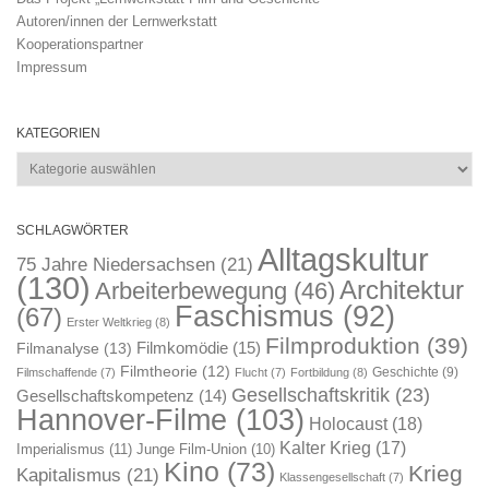
Autoren/innen der Lernwerkstatt
Kooperationspartner
Impressum
KATEGORIEN
Kategorien
SCHLAGWÖRTER
Alltagskultur
75 Jahre Niedersachsen
(21)
(130)
Architektur
Arbeiterbewegung
(46)
Faschismus
(92)
(67)
Erster Weltkrieg
(8)
Filmproduktion
(39)
Filmkomödie
(15)
Filmanalyse
(13)
Filmtheorie
(12)
Geschichte
(9)
Filmschaffende
(7)
Flucht
(7)
Fortbildung
(8)
Gesellschaftskritik
(23)
Gesellschaftskompetenz
(14)
Hannover-Filme
(103)
Holocaust
(18)
Kalter Krieg
(17)
Imperialismus
(11)
Junge Film-Union
(10)
Kino
(73)
Krieg
Kapitalismus
(21)
Klassengesellschaft
(7)