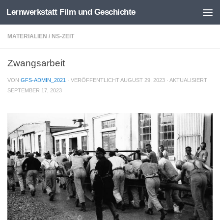
Lernwerkstatt Film und Geschichte
Zum Inhalt springen
MATERIALIEN
/
NS-ZEIT
Zwangsarbeit
VON
GFS-ADMIN_2021
· VERÖFFENTLICHT
AUGUST 29, 2023
· AKTUALISIERT
SEPTEMBER 17, 2023