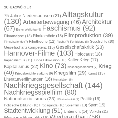
SCHLAGWÖRTER
Alltagskultur
75 Jahre Niedersachsen
(21)
(130)
Architektur
Arbeiterbewegung
(46)
Faschismus
(92)
(67)
Erster Weltkrieg
(8)
Filmproduktion
(39)
Filmkomödie
(15)
Filmanalyse
(13)
Filmtheorie
(12)
Geschichte
(10)
Filmschaffende
(7)
Flucht
(7)
Fortbildung
(8)
Gesellschaftskritik
(23)
Gesellschaftskompetenz
(15)
Hannover-Filme
(103)
Holocaust
(18)
Kalter Krieg
(17)
Imperialismus
(11)
Junge Film-Union
(10)
Kino
(73)
Krieg
Kapitalismus
(22)
Klassengesellschaft
(7)
(40)
Kriegsfilm
(29)
Kunst
(13)
Kriegsberichterstattung
(9)
Literaturverfilmungen
(16)
Mentalitäten
(8)
Nachkriegsgesellschaft
(144)
Nachkriegsspielfilm
(80)
Nationalsozialismus
(23)
Politik
(16)
NS-Kontinuität
(7)
Sport
(15)
Spielfilm
(13)
Politische Bildung
(10)
Propaganda
(10)
Stadtentwicklung
(51)
Unterricht
(14)
Verkehr
(11)
Wiederaufbau
(56)
Weimarer Republik
(16)