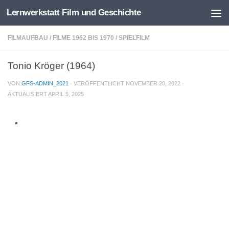
Lernwerkstatt Film und Geschichte
Zum Inhalt springen
FILMAUFBAU
/
FILME 1962 BIS 1970
/
SPIELFILM
Tonio Kröger (1964)
VON
GFS-ADMIN_2021
· VERÖFFENTLICHT
NOVEMBER 20, 2022
·
AKTUALISIERT
APRIL 5, 2025