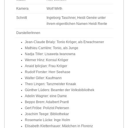
Kamera
Wolf Wirth
Schnitt
Ingeborg Taschner, Heidi Genée
unter
ihrem eigentlichen Namen Heidi Rente
DarstellerInnen
Jean-Claude Brialy: Tonio Kröger, als Erwachsener
Mathieu Carrière: Tonio, als Junge
Nadja Tiller: Lisaweta Iwanowna
Werner Hinz: Konsul Kröger
Anaid Iplicjian: Frau Kröger
Rudolf Forster: Herr Seehase
Walter Giller: Kaufmann
Theo Lingen: Tanzmeister Knaak
Günther Lüders: Beamter der Volksbibliothek
Adelin Wagner: eine Dame
Beppo Brem: Adalbert Prantl
Gert Fröbe: Polizist Petersen
Joachim Teege: Bibliothekar
Rosemarie Lücke: Inge Holm
Elisabeth Klettenhauer: Mädchen in Florenz