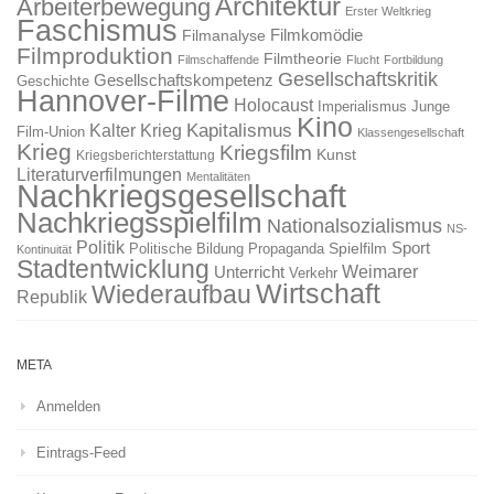
Architektur
Arbeiterbewegung
Erster Weltkrieg
Faschismus
Filmkomödie
Filmanalyse
Filmproduktion
Filmtheorie
Filmschaffende
Flucht
Fortbildung
Gesellschaftskritik
Gesellschaftskompetenz
Geschichte
Hannover-Filme
Holocaust
Imperialismus
Junge
Kino
Kapitalismus
Kalter Krieg
Film-Union
Klassengesellschaft
Krieg
Kriegsfilm
Kunst
Kriegsberichterstattung
Literaturverfilmungen
Mentalitäten
Nachkriegsgesellschaft
Nachkriegsspielfilm
Nationalsozialismus
NS-
Politik
Sport
Spielfilm
Politische Bildung
Propaganda
Kontinuität
Stadtentwicklung
Weimarer
Unterricht
Verkehr
Wirtschaft
Wiederaufbau
Republik
META
Anmelden
Eintrags-Feed