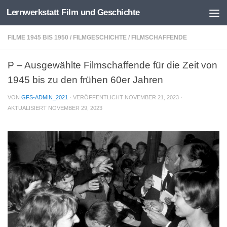
Lernwerkstatt Film und Geschichte
Zum Inhalt springen
FILME 1945 BIS 1950
/
FILMGESCHICHTE
/
FILMSCHAFFENDE
P – Ausgewählte Filmschaffende für die Zeit von
1945 bis zu den frühen 60er Jahren
VON
GFS-ADMIN_2021
· VERÖFFENTLICHT
NOVEMBER 21, 2023
·
AKTUALISIERT
NOVEMBER 29, 2023