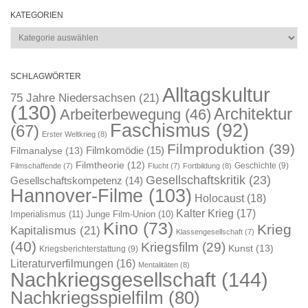
KATEGORIEN
Kategorien
SCHLAGWÖRTER
Alltagskultur
75 Jahre Niedersachsen
(21)
(130)
Architektur
Arbeiterbewegung
(46)
Faschismus
(92)
(67)
Erster Weltkrieg
(8)
Filmproduktion
(39)
Filmkomödie
(15)
Filmanalyse
(13)
Filmtheorie
(12)
Geschichte
(9)
Filmschaffende
(7)
Flucht
(7)
Fortbildung
(8)
Gesellschaftskritik
(23)
Gesellschaftskompetenz
(14)
Hannover-Filme
(103)
Holocaust
(18)
Kalter Krieg
(17)
Imperialismus
(11)
Junge Film-Union
(10)
Kino
(73)
Krieg
Kapitalismus
(21)
Klassengesellschaft
(7)
(40)
Kriegsfilm
(29)
Kunst
(13)
Kriegsberichterstattung
(9)
Literaturverfilmungen
(16)
Mentalitäten
(8)
Nachkriegsgesellschaft
(144)
Nachkriegsspielfilm
(80)