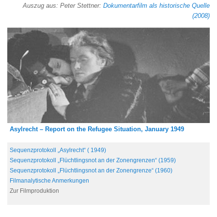
Auszug aus: Peter Stettner:
Dokumentarfilm als historische Quelle
(2008)
Asylrecht – Report on the Refugee Situation, January 1949
Sequenzprotokoll „Asylrecht“ ( 1949)
Sequenzprotokoll „Flüchtlingsnot an der Zonengrenzen“ (1959)
Sequenzprotokoll „Flüchtlingsnot an der Zonengrenze“ (1960)
Filmanalytische Anmerkungen
Zur Filmproduktion