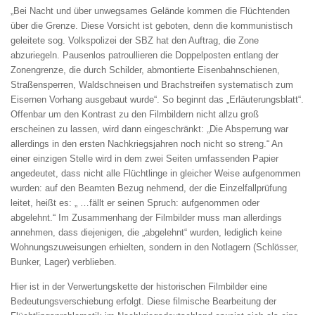
„Bei Nacht und über unwegsames Gelände kommen die Flüchtenden
über die Grenze. Diese Vorsicht ist geboten, denn die kommunistisch
geleitete sog. Volkspolizei der SBZ hat den Auftrag, die Zone
abzuriegeln. Pausenlos patroullieren die Doppelposten entlang der
Zonengrenze, die durch Schilder, abmontierte Eisenbahnschienen,
Straßensperren, Waldschneisen und Brachstreifen systematisch zum
Eisernen Vorhang ausgebaut wurde“. So beginnt das „Erläuterungsblatt“.
Offenbar um den Kontrast zu den Filmbildern nicht allzu groß
erscheinen zu lassen, wird dann eingeschränkt: „Die Absperrung war
allerdings in den ersten Nachkriegsjahren noch nicht so streng.“ An
einer einzigen Stelle wird in dem zwei Seiten umfassenden Papier
angedeutet, dass nicht alle Flüchtlinge in gleicher Weise aufgenommen
wurden: auf den Beamten Bezug nehmend, der die Einzelfallprüfung
leitet, heißt es: „ …fällt er seinen Spruch: aufgenommen oder
abgelehnt.“ Im Zusammenhang der Filmbilder muss man allerdings
annehmen, dass diejenigen, die „abgelehnt“ wurden, lediglich keine
Wohnungszuweisungen erhielten, sondern in den Notlagern (Schlösser,
Bunker, Lager) verblieben.
Hier ist in der Verwertungskette der historischen Filmbilder eine
Bedeutungsverschiebung erfolgt. Diese filmische Bearbeitung der