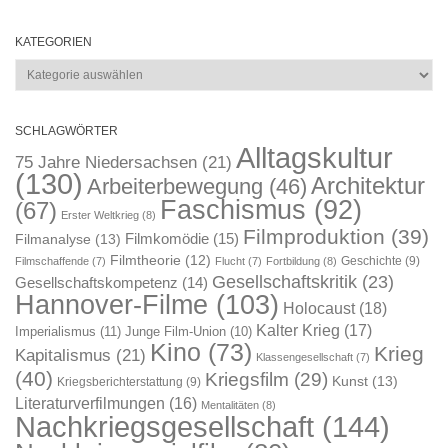
KATEGORIEN
Kategorien
SCHLAGWÖRTER
Alltagskultur
75 Jahre Niedersachsen
(21)
(130)
Architektur
Arbeiterbewegung
(46)
Faschismus
(92)
(67)
Erster Weltkrieg
(8)
Filmproduktion
(39)
Filmkomödie
(15)
Filmanalyse
(13)
Filmtheorie
(12)
Geschichte
(9)
Filmschaffende
(7)
Flucht
(7)
Fortbildung
(8)
Gesellschaftskritik
(23)
Gesellschaftskompetenz
(14)
Hannover-Filme
(103)
Holocaust
(18)
Kalter Krieg
(17)
Imperialismus
(11)
Junge Film-Union
(10)
Kino
(73)
Krieg
Kapitalismus
(21)
Klassengesellschaft
(7)
(40)
Kriegsfilm
(29)
Kunst
(13)
Kriegsberichterstattung
(9)
Literaturverfilmungen
(16)
Mentalitäten
(8)
Nachkriegsgesellschaft
(144)