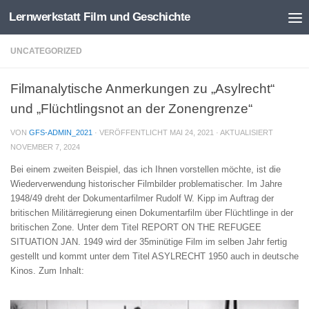
Lernwerkstatt Film und Geschichte
Zum Inhalt springen
UNCATEGORIZED
Filmanalytische Anmerkungen zu „Asylrecht“
und „Flüchtlingsnot an der Zonengrenze“
VON
GFS-ADMIN_2021
· VERÖFFENTLICHT
MAI 24, 2021
· AKTUALISIERT
NOVEMBER 7, 2024
Bei einem zweiten Beispiel, das ich Ihnen vorstellen möchte, ist die
Wiederverwendung historischer Filmbilder problematischer. Im Jahre
1948/49 dreht der Dokumentarfilmer Rudolf W. Kipp im Auftrag der
britischen Militärregierung einen Dokumentarfilm über Flüchtlinge in der
britischen Zone. Unter dem Titel REPORT ON THE REFUGEE
SITUATION JAN. 1949 wird der 35minütige Film im selben Jahr fertig
gestellt und kommt unter dem Titel ASYLRECHT 1950 auch in deutsche
Kinos. Zum Inhalt: