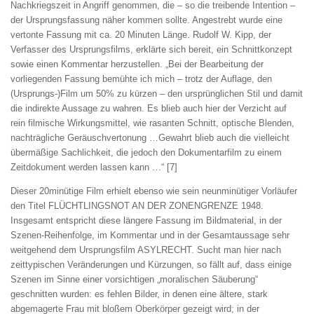
Nachkriegszeit in Angriff genommen, die – so die treibende Intention –
der Ursprungsfassung näher kommen sollte. Angestrebt wurde eine
vertonte Fassung mit ca. 20 Minuten Länge. Rudolf W. Kipp, der
Verfasser des Ursprungsfilms, erklärte sich bereit, ein Schnittkonzept
sowie einen Kommentar herzustellen. „Bei der Bearbeitung der
vorliegenden Fassung bemühte ich mich – trotz der Auflage, den
(Ursprungs-)Film um 50% zu kürzen – den ursprünglichen Stil und damit
die indirekte Aussage zu wahren. Es blieb auch hier der Verzicht auf
rein filmische Wirkungsmittel, wie rasanten Schnitt, optische Blenden,
nachträgliche Geräuschvertonung …Gewahrt blieb auch die vielleicht
übermäßige Sachlichkeit, die jedoch den Dokumentarfilm zu einem
Zeitdokument werden lassen kann …“ [7]
Dieser 20minütige Film erhielt ebenso wie sein neunminütiger Vorläufer
den Titel FLÜCHTLINGSNOT AN DER ZONENGRENZE 1948.
Insgesamt entspricht diese längere Fassung im Bildmaterial, in der
Szenen-Reihenfolge, im Kommentar und in der Gesamtaussage sehr
weitgehend dem Ursprungsfilm ASYLRECHT. Sucht man hier nach
zeittypischen Veränderungen und Kürzungen, so fällt auf, dass einige
Szenen im Sinne einer vorsichtigen „moralischen Säuberung“
geschnitten wurden: es fehlen Bilder, in denen eine ältere, stark
abgemagerte Frau mit bloßem Oberkörper gezeigt wird; in der