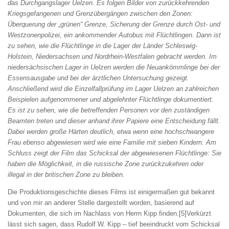
das Durchgangslager Uelzen. Es folgen Bilder von zurückkehrenden
Kriegsgefangenen und Grenzübergängen zwischen den Zonen:
Überquerung der „grünen“ Grenze, Sicherung der Grenze durch Ost- und
Westzonenpolizei, ein ankommender Autobus mit Flüchtlingen. Dann ist
zu sehen, wie die Flüchtlinge in die Lager der Länder Schleswig-
Holstein, Niedersachsen und Nordrhein-Westfalen gebracht werden. Im
niedersächsischen Lager in Uelzen werden die Neuankömmlinge bei der
Essensausgabe und bei der ärztlichen Untersuchung gezeigt.
Anschließend wird die Einzelfallprüfung im Lager Uelzen an zahlreichen
Beispielen aufgenommener und abgelehnter Flüchtlinge dokumentiert.
Es ist zu sehen, wie die betreffenden Personen vor den zuständigen
Beamten treten und dieser anhand ihrer Papiere eine Entscheidung fällt.
Dabei werden große Härten deutlich, etwa wenn eine hochschwangere
Frau ebenso abgewiesen wird wie eine Familie mit sieben Kindern. Am
Schluss zeigt der Film das Schicksal der abgewiesenen Flüchtlinge: Sie
haben die Möglichkeit, in die russische Zone zurückzukehren oder
illegal in der britischen Zone zu bleiben.
Die Produktionsgeschichte dieses Films ist einigermaßen gut bekannt
und von mir an anderer Stelle dargestellt worden, basierend auf
Dokumenten, die sich im Nachlass von Herrn Kipp finden.[5]Verkürzt
lässt sich sagen, dass Rudolf W. Kipp – tief beeindruckt vom Schicksal