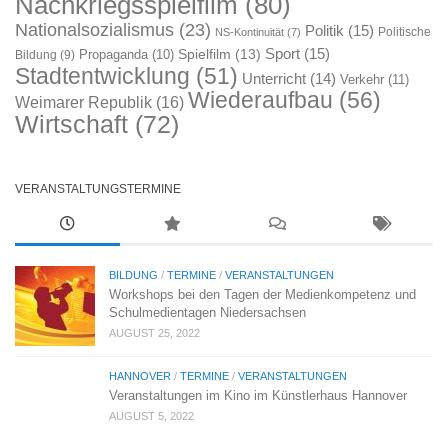
Nachkriegsspielfilm
(80)
Nationalsozialismus
(23)
Politik
(15)
Politische
NS-Kontinuität
(7)
Sport
(15)
Spielfilm
(13)
Propaganda
(10)
Bildung
(9)
Stadtentwicklung
(51)
Unterricht
(14)
Verkehr
(11)
Wiederaufbau
(56)
Weimarer Republik
(16)
Wirtschaft
(72)
VERANSTALTUNGSTERMINE
BILDUNG
/
TERMINE
/
VERANSTALTUNGEN
Workshops bei den Tagen der Medienkompetenz und
Schulmedientagen Niedersachsen
AUGUST 25, 2022
HANNOVER
/
TERMINE
/
VERANSTALTUNGEN
Veranstaltungen im Kino im Künstlerhaus Hannover
AUGUST 5, 2022