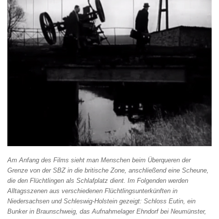
Am Anfang des Films sieht man Menschen beim Überqueren der
Grenze von der SBZ in die britische Zone, anschließend eine Scheune,
die den Flüchtlingen als Schlafplatz dient. Im Folgenden werden
Alltagsszenen aus verschiedenen Flüchtlingsunterkünften in
Niedersachsen und Schleswig-Holstein gezeigt: Schloss Eutin, ein
Bunker in Braunschweig, das Aufnahmelager Ehndorf bei Neumünster,