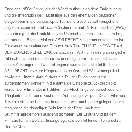
Ende der 1950er Jahre, als der Wiederaufbau sich dem Ende zuneigt
und die Integration der Flüchtlinge aus den ehemaligen deutschen
Ostgebieten in die bundesrepublikanische Gesellschaft weitgehend
abgeschlossen ist, stellt das Münchner Institut für Film und Bild (FWU)
– zuständig für die Produktion von Unterrichtsfilmen – einen Film her,
der aus dem Bildmaterial von ASYLRECHT zusammengeschnitten ist.
Für diesen neunminütigen Film mit dem Titel FLÜCHTLINGSNOT AN
DER ZONENGRENZE 1948 benutzt das FWU nur ¼ des ursprünglichen
Bildmaterials und montiert die Szenenfolgen um. Es fällt auf, dass
neben Kürzungen und Umstellungen etwas vollständig fehlt: die in
ASYLRECHT gezeigte Kooperation von Ost- und Westzonenpolizei
sowie ein Hinweis darauf, dass ein Teil der Flüchtlinge nicht
aufgenommen, sondern in die damalige Ostzone zurückgeschickt
wurde. Der Film endet mit Bildern, die Flüchtlinge bei verschiedenen
Tätigkeiten, z.B. beim Kochen im Auffanglager zeigen. Dieser Film wird
1959 als stumme Fassung hergestellt, was auch daran gelegen haben
mag, dass die damaligen Schulen in der Regel noch mit
Stummfilmprojektoren ausgerüstet waren. Zur Erläuterung ist dem
Filmstreifen ein Beiblatt hinzugefügt, das den fehlenden Ton ersetzt.
Dort heißt es: