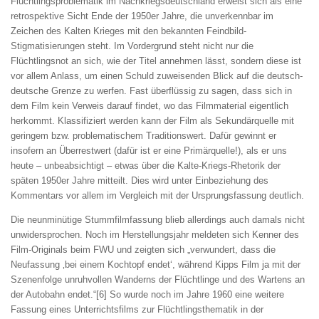
Flüchtlingsproblematik im Nachkriegsdeutschland erweist sich als eine
retrospektive Sicht Ende der 1950er Jahre, die unverkennbar im
Zeichen des Kalten Krieges mit den bekannten Feindbild-
Stigmatisierungen steht. Im Vordergrund steht nicht nur die
Flüchtlingsnot an sich, wie der Titel annehmen lässt, sondern diese ist
vor allem Anlass, um einen Schuld zuweisenden Blick auf die deutsch-
deutsche Grenze zu werfen. Fast überflüssig zu sagen, dass sich in
dem Film kein Verweis darauf findet, wo das Filmmaterial eigentlich
herkommt. Klassifiziert werden kann der Film als Sekundärquelle mit
geringem bzw. problematischem Traditionswert. Dafür gewinnt er
insofern an Überrestwert (dafür ist er eine Primärquelle!), als er uns
heute – unbeabsichtigt – etwas über die Kalte-Kriegs-Rhetorik der
späten 1950er Jahre mitteilt. Dies wird unter Einbeziehung des
Kommentars vor allem im Vergleich mit der Ursprungsfassung deutlich.
Die neunminütige Stummfilmfassung blieb allerdings auch damals nicht
unwidersprochen. Noch im Herstellungsjahr meldeten sich Kenner des
Film-Originals beim FWU und zeigten sich „verwundert, dass die
Neufassung ‚bei einem Kochtopf endet‘, während Kipps Film ja mit der
Szenenfolge unruhvollen Wanderns der Flüchtlinge und des Wartens an
der Autobahn endet.“[6] So wurde noch im Jahre 1960 eine weitere
Fassung eines Unterrichtsfilms zur Flüchtlingsthematik in der