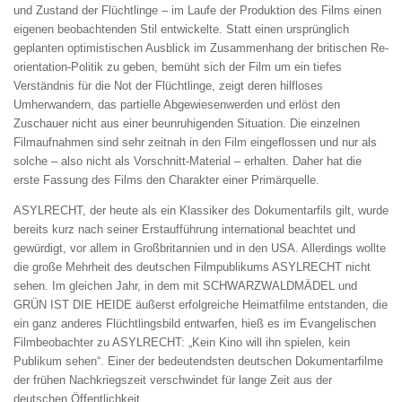
und Zustand der Flüchtlinge – im Laufe der Produktion des Films einen
eigenen beobachtenden Stil entwickelte. Statt einen ursprünglich
geplanten optimistischen Ausblick im Zusammenhang der britischen Re-
orientation-Politik zu geben, bemüht sich der Film um ein tiefes
Verständnis für die Not der Flüchtlinge, zeigt deren hilfloses
Umherwandern, das partielle Abgewiesenwerden und erlöst den
Zuschauer nicht aus einer beunruhigenden Situation. Die einzelnen
Filmaufnahmen sind sehr zeitnah in den Film eingeflossen und nur als
solche – also nicht als Vorschnitt-Material – erhalten. Daher hat die
erste Fassung des Films den Charakter einer Primärquelle.
ASYLRECHT, der heute als ein Klassiker des Dokumentarfils gilt, wurde
bereits kurz nach seiner Erstaufführung international beachtet und
gewürdigt, vor allem in Großbritannien und in den USA. Allerdings wollte
die große Mehrheit des deutschen Filmpublikums ASYLRECHT nicht
sehen. Im gleichen Jahr, in dem mit SCHWARZWALDMÄDEL und
GRÜN IST DIE HEIDE äußerst erfolgreiche Heimatfilme entstanden, die
ein ganz anderes Flüchtlingsbild entwarfen, hieß es im Evangelischen
Filmbeobachter zu ASYLRECHT: „Kein Kino will ihn spielen, kein
Publikum sehen“. Einer der bedeutendsten deutschen Dokumentarfilme
der frühen Nachkriegszeit verschwindet für lange Zeit aus der
deutschen Öffentlichkeit.