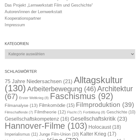
Das Projekt „Lernwerkstatt Film und Geschichte“
Autoren/innen der Lernwerkstatt
Kooperationspartner
Impressum
KATEGORIEN
Kategorien
SCHLAGWÖRTER
Alltagskultur
75 Jahre Niedersachsen
(21)
(130)
Architektur
Arbeiterbewegung
(46)
Faschismus
(92)
(67)
Erster Weltkrieg
(8)
Filmproduktion
(39)
Filmkomödie
(15)
Filmanalyse
(13)
Filmtheorie
(12)
Geschichte
(10)
Filmschaffende
(7)
Flucht
(7)
Fortbildung
(8)
Gesellschaftskritik
(23)
Gesellschaftskompetenz
(16)
Hannover-Filme
(103)
Holocaust
(18)
Kalter Krieg
(17)
Imperialismus
(11)
Junge Film-Union
(10)