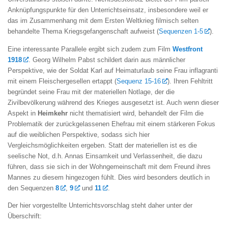
Anknüpfungspunkte für den Unterrichtseinsatz, insbesondere weil er
das im Zusammenhang mit dem Ersten Weltkrieg filmisch selten
behandelte Thema Kriegsgefangenschaft aufweist (
Sequenzen 1-5
).
Eine interessante Parallele ergibt sich zudem zum Film
Westfront
1918
. Georg Wilhelm Pabst schildert darin aus männlicher
Perspektive, wie der Soldat Karl auf Heimaturlaub seine Frau inflagranti
mit einem Fleischergesellen ertappt (
Sequenz 15-16
). Ihren Fehltritt
begründet seine Frau mit der materiellen Notlage, der die
Zivilbevölkerung während des Krieges ausgesetzt ist. Auch wenn dieser
Aspekt in
Heimkehr
nicht thematisiert wird, behandelt der Film die
Problematik der zurückgelassenen Ehefrau mit einem stärkeren Fokus
auf die weiblichen Perspektive, sodass sich hier
Vergleichsmöglichkeiten ergeben. Statt der materiellen ist es die
seelische Not, d.h. Annas Einsamkeit und Verlassenheit, die dazu
führen, dass sie sich in der Wohngemeinschaft mit dem Freund ihres
Mannes zu diesem hingezogen fühlt. Dies wird besonders deutlich in
den Sequenzen
8
,
9
und
11
.
Der hier vorgestellte Unterrichtsvorschlag steht daher unter der
Überschrift: