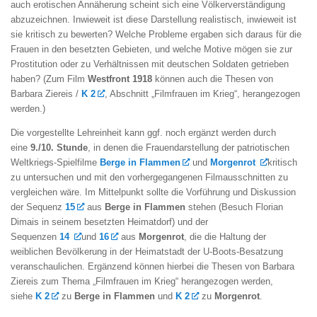
auch erotischen Annäherung scheint sich eine Völkerverständigung
abzuzeichnen. Inwieweit ist diese Darstellung realistisch, inwieweit ist
sie kritisch zu bewerten? Welche Probleme ergaben sich daraus für die
Frauen in den besetzten Gebieten, und welche Motive mögen sie zur
Prostitution oder zu Verhältnissen mit deutschen Soldaten getrieben
haben? (Zum Film
Westfront 1918
können auch die Thesen von
Barbara Ziereis /
K 2
, Abschnitt „Filmfrauen im Krieg“, herangezogen
werden.)
Die vorgestellte Lehreinheit kann ggf. noch ergänzt werden durch
eine
9./10. Stunde
, in denen die Frauendarstellung der patriotischen
Weltkriegs-Spielfilme
Berge in Flammen
und
Morgenrot
kritisch
zu untersuchen und mit den vorhergegangenen Filmausschnitten zu
vergleichen wäre. Im Mittelpunkt sollte die Vorführung und Diskussion
der Sequenz
15
aus
Berge in Flammen
stehen (Besuch Florian
Dimais in seinem besetzten Heimatdorf) und der
Sequenzen
14
und
16
aus
Morgenrot
, die die Haltung der
weiblichen Bevölkerung in der Heimatstadt der U-Boots-Besatzung
veranschaulichen. Ergänzend können hierbei die Thesen von Barbara
Ziereis zum Thema „Filmfrauen im Krieg“ herangezogen werden,
siehe
K 2
zu
Berge in Flammen
und
K 2
zu
Morgenrot
.