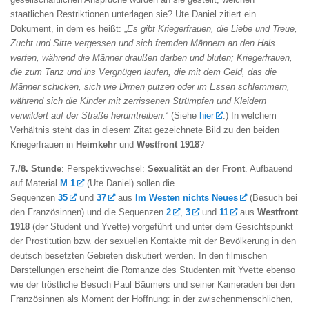
staatlichen Restriktionen unterlagen sie? Ute Daniel zitiert ein
Dokument, in dem es heißt: „
Es gibt Kriegerfrauen, die Liebe und Treue,
Zucht und Sitte vergessen und sich fremden Männern an den Hals
werfen, während die Männer draußen darben und bluten; Kriegerfrauen,
die zum Tanz und ins Vergnügen laufen, die mit dem Geld, das die
Männer schicken, sich wie Dirnen putzen oder im Essen schlemmern,
während sich die Kinder mit zerrissenen Strümpfen und Kleidern
verwildert auf der Straße herumtreiben.
“ (Siehe
hier
.) In welchem
Verhältnis steht das in diesem Zitat gezeichnete Bild zu den beiden
Kriegerfrauen in
Heimkehr
und
Westfront 1918
?
7./8. Stunde
: Perspektivwechsel:
Sexualität an der Front
. Aufbauend
auf Material
M 1
(Ute Daniel) sollen die
Sequenzen
35
und
37
aus
Im Westen nichts Neues
(Besuch bei
den Französinnen) und die Sequenzen
2
,
3
und
11
aus
Westfront
1918
(der Student und Yvette) vorgeführt und unter dem Gesichtspunkt
der Prostitution bzw. der sexuellen Kontakte mit der Bevölkerung in den
deutsch besetzten Gebieten diskutiert werden. In den filmischen
Darstellungen erscheint die Romanze des Studenten mit Yvette ebenso
wie der tröstliche Besuch Paul Bäumers und seiner Kameraden bei den
Französinnen als Moment der Hoffnung: in der zwischenmenschlichen,