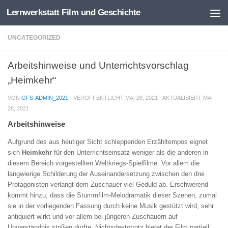
Lernwerkstatt Film und Geschichte
Zum Inhalt springen
UNCATEGORIZED
Arbeitshinweise und Unterrichtsvorschlag
„Heimkehr“
VON
GFS-ADMIN_2021
· VERÖFFENTLICHT
MAI 28, 2021
· AKTUALISIERT
MAI
28, 2021
Arbeitshinweise
Aufgrund des aus heutiger Sicht schleppenden Erzähltempos eignet
sich
Heimkehr
für den Unterrichtseinsatz weniger als die anderen in
diesem Bereich vorgestellten Weltkriegs-Spielfilme. Vor allem die
langwierige Schilderung der Auseinandersetzung zwischen den drei
Protagonisten verlangt dem Zuschauer viel Geduld ab. Erschwerend
kommt hinzu, dass die Stummfilm-Melodramatik dieser Szenen, zumal
sie in der vorliegenden Fassung durch keine Musik gestützt wird, sehr
antiquiert wirkt und vor allem bei jüngeren Zuschauern auf
Unverständnis stoßen dürfte. Nichtsdestotrotz bietet der Film partiell