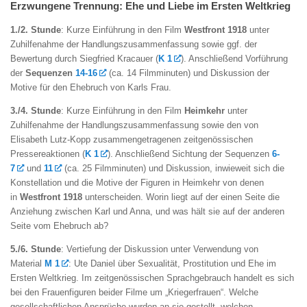
Erzwungene Trennung: Ehe und Liebe im Ersten Weltkrieg
1./2. Stunde
: Kurze Einführung in den Film
Westfront 1918
unter
Zuhilfenahme der Handlungszusammenfassung sowie ggf. der
Bewertung durch Siegfried Kracauer (
K 1
). Anschließend Vorführung
der
Sequenzen
14-16
(ca. 14 Filmminuten) und Diskussion der
Motive für den Ehebruch von Karls Frau.
3./4. Stunde
: Kurze Einführung in den Film
Heimkehr
unter
Zuhilfenahme der Handlungszusammenfassung sowie den von
Elisabeth Lutz-Kopp zusammengetragenen zeitgenössischen
Pressereaktionen (
K 1
). Anschließend Sichtung der Sequenzen
6-
7
und
11
(ca. 25 Filmminuten) und Diskussion, inwieweit sich die
Konstellation und die Motive der Figuren in Heimkehr von denen
in
Westfront 1918
unterscheiden. Worin liegt auf der einen Seite die
Anziehung zwischen Karl und Anna, und was hält sie auf der anderen
Seite vom Ehebruch ab?
5./6. Stunde
: Vertiefung der Diskussion unter Verwendung von
Material
M 1
: Ute Daniel über Sexualität, Prostitution und Ehe im
Ersten Weltkrieg. Im zeitgenössischen Sprachgebrauch handelt es sich
bei den Frauenfiguren beider Filme um „Kriegerfrauen“. Welche
gesellschaftlichen Ansprüche wurden an sie gestellt, welchen