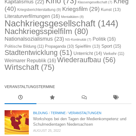
Kino
(73)
Krieg
Kapitalismus
(22)
Klassengesellschaft
(7)
(40)
Kriegsfilm
(29)
Kunst
(13)
Kriegsberichterstattung
(9)
Literaturverfilmungen
(16)
Mentalitäten
(8)
Nachkriegsgesellschaft
(144)
Nachkriegsspielfilm
(80)
Nationalsozialismus
(23)
Politik
(16)
NS-Kontinuität
(7)
Sport
(15)
Spielfilm
(13)
Politische Bildung
(11)
Propaganda
(10)
Stadtentwicklung
(51)
Unterricht
(14)
Verkehr
(11)
Wiederaufbau
(56)
Weimarer Republik
(16)
Wirtschaft
(75)
VERANSTALTUNGSTERMINE
BILDUNG
/
TERMINE
/
VERANSTALTUNGEN
Workshops bei den Tagen der Medienkompetenz und
Schulmedientagen Niedersachsen
AUGUST 25, 2022