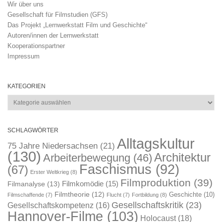
Wir über uns
Gesellschaft für Filmstudien (GFS)
Das Projekt „Lernwerkstatt Film und Geschichte“
Autoren/innen der Lernwerkstatt
Kooperationspartner
Impressum
KATEGORIEN
Kategorien
SCHLAGWÖRTER
Alltagskultur
75 Jahre Niedersachsen
(21)
(130)
Architektur
Arbeiterbewegung
(46)
Faschismus
(92)
(67)
Erster Weltkrieg
(8)
Filmproduktion
(39)
Filmkomödie
(15)
Filmanalyse
(13)
Filmtheorie
(12)
Geschichte
(10)
Filmschaffende
(7)
Flucht
(7)
Fortbildung
(8)
Gesellschaftskritik
(23)
Gesellschaftskompetenz
(16)
Hannover-Filme
(103)
Holocaust
(18)