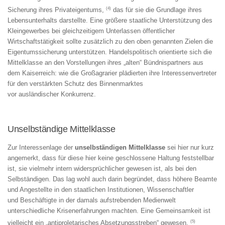
(4)
Sicherung ihres Privateigentums,
das für sie die Grundlage ihres
Lebensunterhalts darstellte. Eine größere staatliche Unterstützung des
Kleingewerbes bei gleichzeitigem Unterlassen öffentlicher
Wirtschaftstätigkeit sollte zusätzlich zu den oben genannten Zielen die
Eigentumssicherung unterstützen. Handelspolitisch orientierte sich die
Mittelklasse an den Vorstellungen ihres „alten“ Bündnispartners aus
dem Kaiserreich: wie die Großagrarier plädierten ihre Interessenvertreter
für den verstärkten Schutz des Binnenmarktes
vor ausländischer Konkurrenz.
Unselbständige Mittelklasse
Zur Interessenlage der
unselbständigen Mittelklasse
sei hier nur kurz
angemerkt, dass für diese hier keine geschlossene Haltung feststellbar
ist, sie vielmehr intern widersprüchlicher gewesen ist, als bei den
Selbständigen. Das lag wohl auch darin begründet, dass höhere Beamte
und Angestellte in den staatlichen Institutionen, Wissenschaftler
und Beschäftigte in der damals aufstrebenden Medienwelt
unterschiedliche Krisenerfahrungen machten. Eine Gemeinsamkeit ist
(5)
vielleicht ein „antiproletarisches Absetzungsstreben“ gewesen.