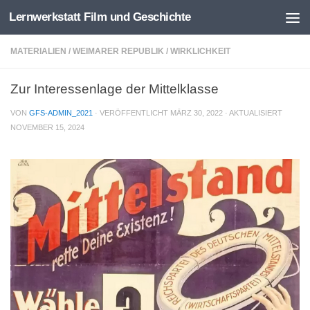
Lernwerkstatt Film und Geschichte
Zum Inhalt springen
MATERIALIEN
/
WEIMARER REPUBLIK
/
WIRKLICHKEIT
Zur Interessenlage der Mittelklasse
VON
GFS-ADMIN_2021
· VERÖFFENTLICHT
MÄRZ 30, 2022
· AKTUALISIERT
NOVEMBER 15, 2024