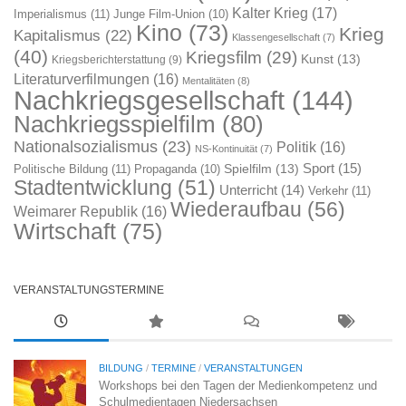
Kalter Krieg
(17)
Imperialismus
(11)
Junge Film-Union
(10)
Kino
(73)
Krieg
Kapitalismus
(22)
Klassengesellschaft
(7)
(40)
Kriegsfilm
(29)
Kunst
(13)
Kriegsberichterstattung
(9)
Literaturverfilmungen
(16)
Mentalitäten
(8)
Nachkriegsgesellschaft
(144)
Nachkriegsspielfilm
(80)
Nationalsozialismus
(23)
Politik
(16)
NS-Kontinuität
(7)
Sport
(15)
Spielfilm
(13)
Politische Bildung
(11)
Propaganda
(10)
Stadtentwicklung
(51)
Unterricht
(14)
Verkehr
(11)
Wiederaufbau
(56)
Weimarer Republik
(16)
Wirtschaft
(75)
VERANSTALTUNGSTERMINE
BILDUNG
/
TERMINE
/
VERANSTALTUNGEN
Workshops bei den Tagen der Medienkompetenz und
Schulmedientagen Niedersachsen