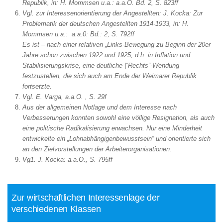
Republik, in: H. Mommsen u.a.: a.a.O. Bd. 2, S. 823ff
Vgl. zur Interessenorientierung der Angestellten: J. Kocka: Zur
Problematik der deutschen Angestellten 1914-1933, in: H.
Mommsen u.a.: a.a.0: Bd.: 2, S. 792ff
Es ist – nach einer relativen „Links-Bewegung zu Beginn der 20er
Jahre schon zwischen 1922 und 1925, d.h. in Inflation und
Stabilisierungskrise, eine deutliche |“Rechts“-Wendung
festzustellen, die sich auch am Ende der Weimarer Republik
fortsetzte.
Vgl. E. Varga, a.a.O. , S. 29f
Aus der allgemeinen Notlage und dem Interesse nach
Verbesserungen konnten sowohl eine völlige Resignation, als auch
eine politische Radikalisierung erwachsen. Nur eine Minderheit
entwickelte ein „Lohnabhängigenbewusstsein“ und orientierte sich
an den Zielvorstellungen der Arbeiterorganisationen.
Vg1. J. Kocka: a.a.O., S. 795ff
Zur wirtschaftlichen Interessenlage der
verschiedenen Klassen