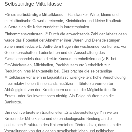
Selbständige Mittelklasse
Für die
selbständige Mittelklasse
– Handwerker, Wirte, kleine und
mitelständische Gewerbetreibende, Kleinhändler und kleine Kaufleute –
äußerte sich die Krise zunächst in katastrophalen
(1)
Einkommensverlusten.
Durch die anwachsende Zahl der Arbeitslosen
wurde das Potential der Abnehmer ihrer Waren und Dienstleistungen
zunehmend reduziert.. Außerdem trugen die wachsende Konkurrenz von
Genossenschaften, Ladenketten und die Ausschaltung des
Zwischenhandels durch direkte Konsumentenbelieferung (z.B. bei
Großbäckereien, Milchhallen, Packhäusern etc.) erheblich zur
Reduktion ihres Marktanteils bei. Dies brachte die selbständige
Mittelklasse vor allem in Liquiditätsschwierigkeiten; hohe Verschuldung
– bei relativ hohen Binnenlandzinssätzen – führte zu vermehrter
Abhängigkeit von den Kreditgebern und hielt die Möglichkeiten für
Ersatz- oder Neuinvestitionen niedrig. Als Folge häuften sich die
Bankrotte.
Die noch verbreiteten traditionellen „Ständevorstellungen“ in weiten
Kreisen der Mittelkasse und deren ideologische Bindung an die
politischen Strukturen des Kaiserreiches führten dazu, dass sich die
Vorstellungen von der eigenen gesellschaftlichen und politischen