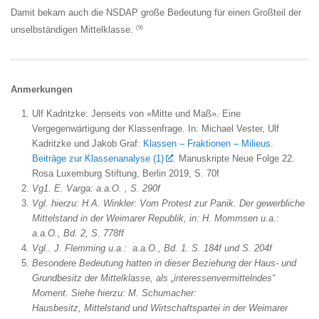
Damit bekam auch die NSDAP große Bedeutung für einen Großteil der
(9)
unselbständigen Mittelklasse.
Anmerkungen
Ulf Kadritzke: Jenseits von «Mitte und Maß». Eine
Vergegenwärtigung der Klassenfrage. In: Michael Vester, Ulf
Kadritzke und Jakob Graf:
Klassen – Fraktionen – Milieus.
Beiträge zur Klassenanalyse (1)
. Manuskripte Neue Folge 22.
Rosa Luxemburg Stiftung, Berlin 2019, S. 70f
Vg1. E. Varga: a.a.O. , S. 290f
Vgl. hierzu: H.A. Winkler: Vom Protest zur Panik. Der gewerbliche
Mittelstand in der Weimarer Republik, in: H. Mommsen u.a.:
a.a.O., Bd. 2, S. 778ff
Vgl.. J. Flemming u.a.: a.a.O., Bd. 1. S. 184f und S. 204f
Besondere Bedeutung hatten in dieser Beziehung der Haus- und
Grundbesitz der Mittelklasse, als „interessenvermittelndes“
Moment. Siehe hierzu: M. Schumacher:
Hausbesitz, Mittelstand und Wirtschaftspartei in der Weimarer