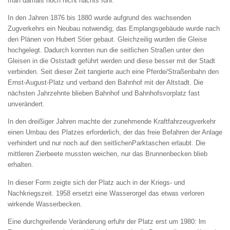
man damals noch nicht nachts fuhr.
In den Jahren 1876 bis 1880 wurde aufgrund des wachsenden
Zugverkehrs ein Neubau notwendig; das Emplangsgebäude wurde nach
den Plänen von Hubert Stier gebaut. Gleichzeilig wurden die Gleise
hochgelegt. Dadurch konnten nun die seitlichen Straßen unter den
Gleisen in die Oststadt geführt werden und diese besser mit der Stadt
verbinden. Seit dieser Zeit tangierte auch eine Pferde/Straßenbahn den
Ernst-August-Platz und verband den Bahnhof mit der Altstadt. Die
nächsten Jahrzehnte blieben Bahnhof und Bahnhofsvorplatz fast
unverändert.
In den dreißiger Jahren machte der zunehmende Kraftfahrzeugverkehr
einen Umbau des Platzes erforderlich, der das freie Befahren der Anlage
verhindert und nur noch auf den seitlichenParktaschen erlaubt. Die
mittleren Zierbeete mussten weichen, nur das Brunnenbecken blieb
erhalten.
In dieser Form zeigte sich der Platz auch in der Kriegs- und
Nachkriegszeit. 1958 ersetzt eine Wasserorgel das etwas verloren
wirkende Wasserbecken.
Eine durchgreifende Veränderung erfuhr der Platz erst um 1980: lm