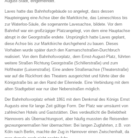
August-Stadt, eingemeindet.
Laves hatte das Bahnhofsgebäude so angelegt, dass dessen
Haupteingang eine Achse über die Marktkirche, das Leineschloss bis
zur Waterloo-Säule, die sogenannte Lavesachse, bildete. Vor dem
Bahnhof war ein großzügiger Platzangelegt, von dem eine Hauptachse
abrupt in der Georgstraße endete. Ursprünglich hatte Laves geplant,
diese Achse bis zur Marktkirche durchgehend zu bauen. Dieses
Vorhaben wurde später durch den Karmarschstraßen-Durchbruch
realisiert. Von dem Bahnhofsvorplatz, dem Ernst-August-Platz, führten
weitere Straßen Richtung Georgstraße (Schillerstraße) und zum
Hoftheater (Luisenstraße). Eine andere Straßenachse (Theaterstraße)
war auf die Rückfront des Theaters ausgerichtet und führte über die
Königstraße bis an den Rand der Eilenriede. Eine Verbindung mit dem
alten Stadtgebiet war nur über Nebenstraßen möglich.
Der Bahnhofsvorplatz erhielt 1861 mit dem Denkmal des Königs Ernst
Augusts eine für lange Zeit gültige Form. Der Platz war umsäumt von
zahlreichen Hotels und Gaststätten. Dies verdeutlicht die Beliebtheit
Hannovers als Übernachtungsort, aber häufig mussten die Reisenden
gezwungenermaßen hier übernachten: Bei langen Zugfahrten, z.B. von
Köln nach Berlin, machte der Zug in Hannover einen Zwischenhalt, da