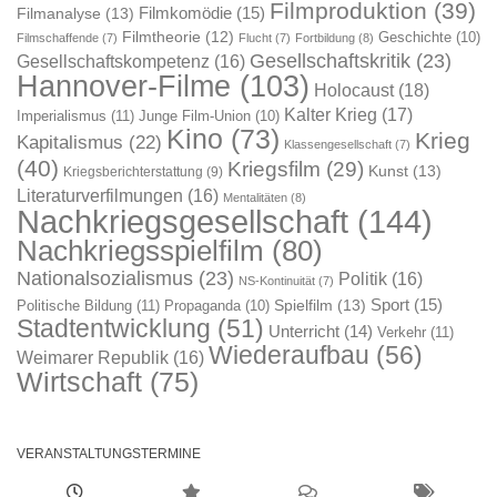
Filmproduktion
(39)
Filmkomödie
(15)
Filmanalyse
(13)
Filmtheorie
(12)
Geschichte
(10)
Filmschaffende
(7)
Flucht
(7)
Fortbildung
(8)
Gesellschaftskritik
(23)
Gesellschaftskompetenz
(16)
Hannover-Filme
(103)
Holocaust
(18)
Kalter Krieg
(17)
Imperialismus
(11)
Junge Film-Union
(10)
Kino
(73)
Krieg
Kapitalismus
(22)
Klassengesellschaft
(7)
(40)
Kriegsfilm
(29)
Kunst
(13)
Kriegsberichterstattung
(9)
Literaturverfilmungen
(16)
Mentalitäten
(8)
Nachkriegsgesellschaft
(144)
Nachkriegsspielfilm
(80)
Nationalsozialismus
(23)
Politik
(16)
NS-Kontinuität
(7)
Sport
(15)
Spielfilm
(13)
Politische Bildung
(11)
Propaganda
(10)
Stadtentwicklung
(51)
Unterricht
(14)
Verkehr
(11)
Wiederaufbau
(56)
Weimarer Republik
(16)
Wirtschaft
(75)
VERANSTALTUNGSTERMINE