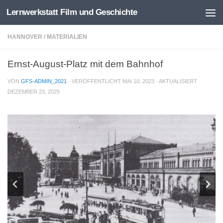
Lernwerkstatt Film und Geschichte
Zum Inhalt springen
HANNOVER
/
MATERIALIEN
Ernst-August-Platz mit dem Bahnhof
VON
GFS-ADMIN_2021
· VERÖFFENTLICHT
MAI 10, 2023
· AKTUALISIERT
DEZEMBER 23, 2025