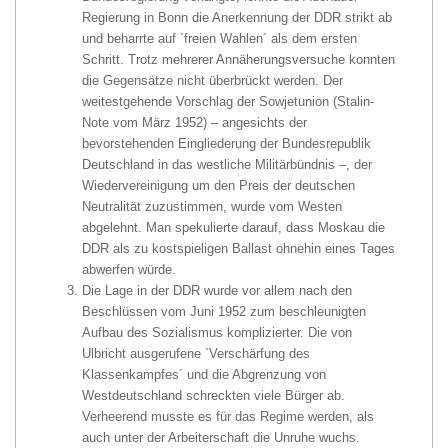
Regierung in Bonn die Anerkennung der DDR strikt ab
und beharrte auf `freien Wahlen´ als dem ersten
Schritt. Trotz mehrerer Annäherungsversuche konnten
die Gegensätze nicht überbrückt werden. Der
weitestgehende Vorschlag der Sowjetunion (Stalin-
Note vom März 1952) – angesichts der
bevorstehenden Eingliederung der Bundesrepublik
Deutschland in das westliche Militärbündnis –, der
Wiedervereinigung um den Preis der deutschen
Neutralität zuzustimmen, wurde vom Westen
abgelehnt. Man spekulierte darauf, dass Moskau die
DDR als zu kostspieligen Ballast ohnehin eines Tages
abwerfen würde.
Die Lage in der DDR wurde vor allem nach den
Beschlüssen vom Juni 1952 zum beschleunigten
Aufbau des Sozialismus komplizierter. Die von
Ulbricht ausgerufene `Verschärfung des
Klassenkampfes´ und die Abgrenzung von
Westdeutschland schreckten viele Bürger ab.
Verheerend musste es für das Regime werden, als
auch unter der Arbeiterschaft die Unruhe wuchs.