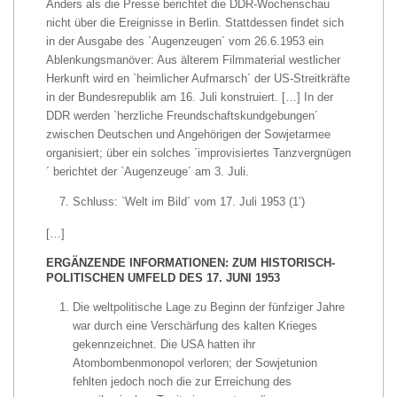
Anders als die Presse berichtet die DDR-Wochenschau
nicht über die Ereignisse in Berlin. Stattdessen findet sich
in der Ausgabe des `Augenzeugen´ vom 26.6.1953 ein
Ablenkungsmanöver: Aus älterem Filmmaterial westlicher
Herkunft wird en `heimlicher Aufmarsch´ der US-Streitkräfte
in der Bundesrepublik am 16. Juli konstruiert. […] In der
DDR werden `herzliche Freundschaftskundgebungen´
zwischen Deutschen und Angehörigen der Sowjetarmee
organisiert; über ein solches `improvisiertes Tanzvergnügen
´ berichtet der `Augenzeuge´ am 3. Juli.
Schluss: `Welt im Bild´ vom 17. Juli 1953 (1’)
[…]
ERGÄNZENDE INFORMATIONEN: ZUM HISTORISCH-
POLITISCHEN UMFELD DES 17. JUNI 1953
Die weltpolitische Lage zu Beginn der fünfziger Jahre
war durch eine Verschärfung des kalten Krieges
gekennzeichnet. Die USA hatten ihr
Atombombenmonopol verloren; der Sowjetunion
fehlten jedoch noch die zur Erreichung des