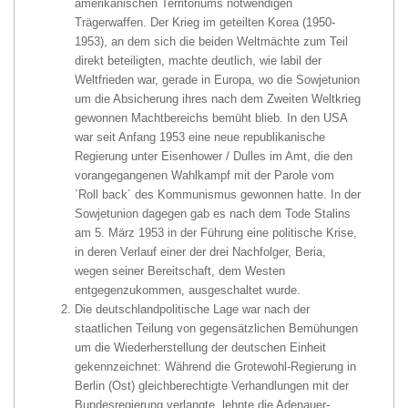
amerikanischen Territoriums notwendigen
Trägerwaffen. Der Krieg im geteilten Korea (1950-
1953), an dem sich die beiden Weltmächte zum Teil
direkt beteiligten, machte deutlich, wie labil der
Weltfrieden war, gerade in Europa, wo die Sowjetunion
um die Absicherung ihres nach dem Zweiten Weltkrieg
gewonnen Machtbereichs bemüht blieb. In den USA
war seit Anfang 1953 eine neue republikanische
Regierung unter Eisenhower / Dulles im Amt, die den
vorangegangenen Wahlkampf mit der Parole vom
`Roll back´ des Kommunismus gewonnen hatte. In der
Sowjetunion dagegen gab es nach dem Tode Stalins
am 5. März 1953 in der Führung eine politische Krise,
in deren Verlauf einer der drei Nachfolger, Beria,
wegen seiner Bereitschaft, dem Westen
entgegenzukommen, ausgeschaltet wurde.
Die deutschlandpolitische Lage war nach der
staatlichen Teilung von gegensätzlichen Bemühungen
um die Wiederherstellung der deutschen Einheit
gekennzeichnet: Während die Grotewohl-Regierung in
Berlin (Ost) gleichberechtigte Verhandlungen mit der
Bundesregierung verlangte, lehnte die Adenauer-