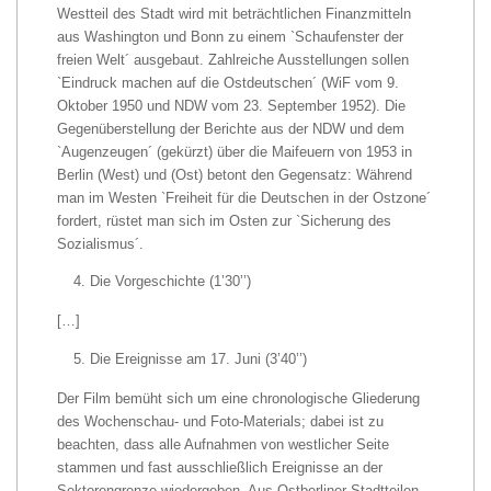
Westteil des Stadt wird mit beträchtlichen Finanzmitteln
aus Washington und Bonn zu einem `Schaufenster der
freien Welt´ ausgebaut. Zahlreiche Ausstellungen sollen
`Eindruck machen auf die Ostdeutschen´ (WiF vom 9.
Oktober 1950 und NDW vom 23. September 1952). Die
Gegenüberstellung der Berichte aus der NDW und dem
`Augenzeugen´ (gekürzt) über die Maifeuern von 1953 in
Berlin (West) und (Ost) betont den Gegensatz: Während
man im Westen `Freiheit für die Deutschen in der Ostzone´
fordert, rüstet man sich im Osten zur `Sicherung des
Sozialismus´.
Die Vorgeschichte (1’30’’)
[…]
Die Ereignisse am 17. Juni (3’40’’)
Der Film bemüht sich um eine chronologische Gliederung
des Wochenschau- und Foto-Materials; dabei ist zu
beachten, dass alle Aufnahmen von westlicher Seite
stammen und fast ausschließlich Ereignisse an der
Sektorengrenze wiedergeben. Aus Ostberliner Stadtteilen