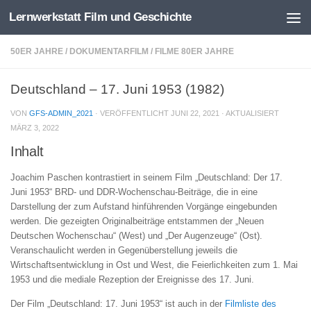
Lernwerkstatt Film und Geschichte
Zum Inhalt springen
50ER JAHRE
/
DOKUMENTARFILM
/
FILME 80ER JAHRE
Deutschland – 17. Juni 1953 (1982)
VON
GFS-ADMIN_2021
· VERÖFFENTLICHT
JUNI 22, 2021
· AKTUALISIERT
MÄRZ 3, 2022
Inhalt
Joachim Paschen kontrastiert in seinem Film „Deutschland: Der 17.
Juni 1953“ BRD- und DDR-Wochenschau-Beiträge, die in eine
Darstellung der zum Aufstand hinführenden Vorgänge eingebunden
werden. Die gezeigten Originalbeiträge entstammen der „Neuen
Deutschen Wochenschau“ (West) und „Der Augenzeuge“ (Ost).
Veranschaulicht werden in Gegenüberstellung jeweils die
Wirtschaftsentwicklung in Ost und West, die Feierlichkeiten zum 1. Mai
1953 und die mediale Rezeption der Ereignisse des 17. Juni.
Der Film „Deutschland: 17. Juni 1953“ ist auch in der
Filmliste des