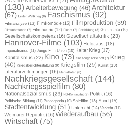
75 Jahre Niedersachsen
(21)
(130)
Architektur
Arbeiterbewegung
(46)
Faschismus
(92)
(67)
Erster Weltkrieg
(8)
Filmproduktion
(39)
Filmkomödie
(15)
Filmanalyse
(13)
Filmtheorie
(12)
Geschichte
(10)
Filmschaffende
(7)
Flucht
(7)
Fortbildung
(8)
Gesellschaftskritik
(23)
Gesellschaftskompetenz
(16)
Hannover-Filme
(103)
Holocaust
(18)
Kalter Krieg
(17)
Imperialismus
(11)
Junge Film-Union
(10)
Kino
(73)
Krieg
Kapitalismus
(22)
Klassengesellschaft
(7)
(40)
Kriegsfilm
(29)
Kunst
(13)
Kriegsberichterstattung
(9)
Literaturverfilmungen
(16)
Mentalitäten
(8)
Nachkriegsgesellschaft
(144)
Nachkriegsspielfilm
(80)
Nationalsozialismus
(23)
Politik
(16)
NS-Kontinuität
(7)
Sport
(15)
Spielfilm
(13)
Politische Bildung
(11)
Propaganda
(10)
Stadtentwicklung
(51)
Unterricht
(14)
Verkehr
(11)
Wiederaufbau
(56)
Weimarer Republik
(16)
Wirtschaft
(75)