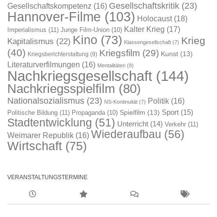
Gesellschaftskritik
(23)
Gesellschaftskompetenz
(16)
Hannover-Filme
(103)
Holocaust
(18)
Kalter Krieg
(17)
Imperialismus
(11)
Junge Film-Union
(10)
Kino
(73)
Krieg
Kapitalismus
(22)
Klassengesellschaft
(7)
(40)
Kriegsfilm
(29)
Kunst
(13)
Kriegsberichterstattung
(9)
Literaturverfilmungen
(16)
Mentalitäten
(8)
Nachkriegsgesellschaft
(144)
Nachkriegsspielfilm
(80)
Nationalsozialismus
(23)
Politik
(16)
NS-Kontinuität
(7)
Sport
(15)
Spielfilm
(13)
Politische Bildung
(11)
Propaganda
(10)
Stadtentwicklung
(51)
Unterricht
(14)
Verkehr
(11)
Wiederaufbau
(56)
Weimarer Republik
(16)
Wirtschaft
(75)
VERANSTALTUNGSTERMINE