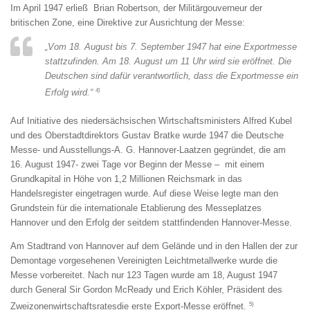
Im April 1947 erließ Brian Robertson, der Militärgouverneur der
britischen Zone, eine Direktive zur Ausrichtung der Messe:
„Vom 18. August bis 7. September 1947 hat eine Exportmesse
stattzufinden. Am 18. August um 11 Uhr wird sie eröffnet. Die
Deutschen sind dafür verantwortlich, dass die Exportmesse ein
4)
Erfolg wird.“
Auf Initiative des niedersächsischen Wirtschaftsministers Alfred Kubel
und des Oberstadtdirektors Gustav Bratke wurde 1947 die
Deutsche
Messe- und Ausstellungs-A. G. Hannover-Laatzen
gegründet, die am
16. August 1947- zwei Tage vor Beginn der Messe – mit einem
Grundkapital in Höhe von 1,2 Millionen Reichsmark in das
Handelsregister eingetragen wurde. Auf diese Weise legte man den
Grundstein für die internationale Etablierung des Messeplatzes
Hannover und den Erfolg der seitdem stattfindenden Hannover-Messe.
Am Stadtrand von Hannover auf dem Gelände und in den Hallen der zur
Demontage vorgesehenen Vereinigten Leichtmetallwerke wurde die
Messe vorbereitet. Nach nur 123 Tagen wurde am 18, August 1947
durch General Sir Gordon McReady und Erich Köhler, Präsident des
5)
Zweizonenwirtschaftsratesdie erste Export-Messe eröffnet.