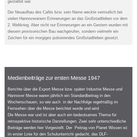
gestattet war.
Der Neuaufbau des Cafés bzw. sein Name weckte vermutlich bei
vielen Hannoveranern Erinnerungen an das Großstadtleben vor dem
2. Weltkrieg. Aber nicht nur Erinnerungen an ein Gestern wurden mit
diesem provisorischen Bau wachgerufen, sondern vielmehr ein
Zeichen für ein morgiges pulsierendes Großstadtleben gesetzt.
Medienbeiträge zur ersten Messe 1947
Berichte über die Export Messe bzw. später Industrie Messe und
Hannover Messe waren jährlich ein Standardbeitrag in den
Wochenschauen, so wie auch in der Nachfolge regelmäßig im
Fernsehen über die Messe berichtet wurde und wird.
Die Messe war und ist aber auch ein bedeutsames Thema für
retrospektive historische Darstellungen. Zwei sehr unterschiedliche
Beiträge werden hier Vorgestellt. Der Peitrag von Planet Wissen ist
iin erster Linie für den Schulunterricht gedacht, das DLF-