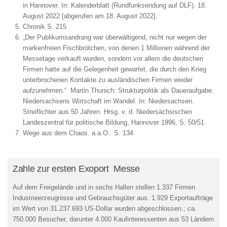
in Hannover. In:
Kalenderblatt (Rundfunksendung auf DLF).
18.
August 2022 [
abgerufen am 18. August 2022]
.
Chronik S. 215
„Der Publikumsandrang war überwältigend, nicht nur wegen der
markenfreien Fischbrötchen, von denen 1 Millionen während der
Messetage verkauft wurden, sondern vor allem die deutschen
Firmen hatte auf die Gelegenheit gewartet, die durch den Krieg
unterbrochenen Kontakte zu ausländischen Firmen wieder
aufzunehmen.“ Martin Thunich: Strukturpolitik als Daueraufgabe.
Niedersachsens Wirtschaft im Wandel. In: Niedersachsen.
Streiflichter aus 50 Jahren. Hrsg. v. d. Niedersächsischen
Landeszentral für politische Bildung, Hannover 1996, S. 50/51
Wege aus dem Chaos. a.a.O.. S. 134
Zahle zur ersten Exoport Messe
Auf dem Freigelände und in sechs Hallen stellen 1.337 Firmen
Industrieerzeugnisse und Gebrauchsgüter aus. 1.929 Exportaufträge
im Wert von 31.237.693 US-Dollar wurden abgeschlossen.; ca.
750.000 Besucher, darunter 4.000 Kaufinteressenten aus 53 Ländern