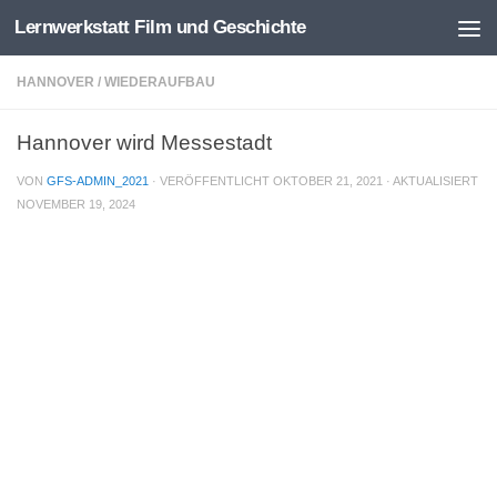
Lernwerkstatt Film und Geschichte
Zum Inhalt springen
HANNOVER
/
WIEDERAUFBAU
Hannover wird Messestadt
VON
GFS-ADMIN_2021
· VERÖFFENTLICHT
OKTOBER 21, 2021
· AKTUALISIERT
NOVEMBER 19, 2024