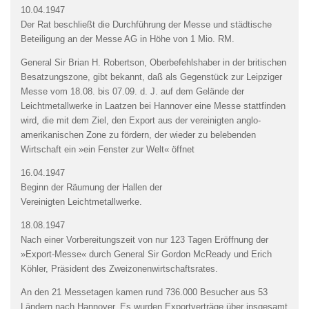
10.04.1947
Der Rat beschließt die Durchführung der Messe und städtische
Beteiligung an der Messe AG in Höhe von 1 Mio. RM.
General Sir Brian H. Robertson, Oberbefehlshaber in der britischen
Besatzungszone, gibt bekannt, daß als Gegenstück zur Leipziger
Messe vom 18.08. bis 07.09. d. J. auf dem Gelände der
Leichtmetallwerke in Laatzen bei Hannover eine Messe stattfinden
wird, die mit dem Ziel, den Export aus der vereinigten anglo-
amerikanischen Zone zu fördern, der wieder zu belebenden
Wirtschaft ein »ein Fenster zur Welt« öffnet
16.04.1947
Beginn der Räumung der Hallen der
Vereinigten Leichtmetallwerke.
18.08.1947
Nach einer Vorbereitungszeit von nur 123 Tagen Eröffnung der
»Export-Messe« durch General Sir Gordon McReady und Erich
Köhler, Präsident des Zweizonenwirtschaftsrates.
An den 21 Messetagen kamen rund 736.000 Besucher aus 53
Ländern nach Hannover. Es wurden Exportverträge über insgesamt