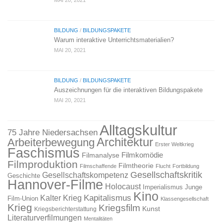
MAI 20, 2021
BILDUNG
/
BILDUNGSPAKETE
Warum interaktive Unterrichtsmaterialien?
MAI 20, 2021
BILDUNG
/
BILDUNGSPAKETE
Auszeichnungen für die interaktiven Bildungspakete
MAI 20, 2021
Alltagskultur
75 Jahre Niedersachsen
Architektur
Arbeiterbewegung
Erster Weltkrieg
Faschismus
Filmkomödie
Filmanalyse
Filmproduktion
Filmtheorie
Filmschaffende
Flucht
Fortbildung
Gesellschaftskritik
Gesellschaftskompetenz
Geschichte
Hannover-Filme
Holocaust
Imperialismus
Junge
Kino
Kapitalismus
Kalter Krieg
Film-Union
Klassengesellschaft
Krieg
Kriegsfilm
Kunst
Kriegsberichterstattung
Literaturverfilmungen
Mentalitäten