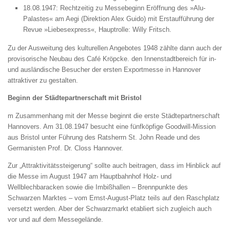
18.08.1947: Rechtzeitig zu Messebeginn Eröffnung des »Alu-
Palastes« am Aegi (Direktion Alex Guido) mit Erstaufführung der
Revue »Liebesexpress«, Hauptrolle: Willy Fritsch.
Zu der Ausweitung des kulturellen Angebotes 1948 zählte dann auch der
provisorische Neubau des Café Kröpcke. den Innenstadtbereich für in-
und ausländische Besucher der ersten Exportmesse in Hannover
attraktiver zu gestalten.
Beginn der Städtepartnerschaft mit Bristol
m Zusammenhang mit der Messe beginnt die erste Städtepartnerschaft
Hannovers. Am 31.08.1947 besucht eine fünfköpfige Goodwill-Mission
aus Bristol unter Führung des Ratsherrn St. John Reade und des
Germanisten Prof. Dr. Closs Hannover.
Zur „Attraktivitätssteigerung“ sollte auch beitragen, dass im Hinblick auf
die Messe im August 1947 am Hauptbahnhof Holz- und
Wellblechbaracken sowie die Imbißhallen – Brennpunkte des
Schwarzen Marktes – vom Ernst-August-Platz teils auf den Raschplatz
versetzt werden. Aber der Schwarzmarkt etabliert sich zugleich auch
vor und auf dem Messegelände.