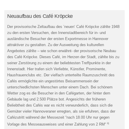
Neuaufbau des Café Kröpcke
Der provisorische Zeltaufbau des ’neuen‘ Café Kröpcke zählte 1948
zu den ersten Versuchen, den Innenstadtbereich für in- und
ausländische Besucher der ersten Exportmesse in Hannover
attraktiver zu gestalten. Zu der Ausweitung des kulturellen
Angebotes zählte – wie schon erwähnt- der provisorische Neubau
des Café Kröpcke. Dieses Café, im Herzen der Stadt, zählte bis zu
seiner Zerstörung zu einem der beliebtesten Treffpunkte in der
Innenstadt. Hier trafen sich Verliebte, Künstler, Prominente,
Hausfrauenclubs etc. Der vielfach unterteilte Raumzuschnitt des
Cafés ermöglichte ein ungestörtes Beisammensein der
unterschiedlichsten Menschen unter einem Dach. Bei schönem
Wetter zog es die Besucher in den Cafégarten, der hinter dem
Gebäude lag und 2.500 Plätze bot. Angesichts der früheren
Beliebtheit des Cafés war es nicht verwunderlich, dass sich die
Gemüter vieler Hannoveraner erregten, als sie erfuhren, dass der
Cafézutritt während der Messezeit “nach 18.00 Uhr nur gegen
6)
Vorlage des Messeausweises und einer Zahlung von 2 RM“