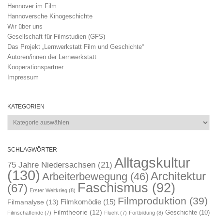
Hannover im Film
Hannoversche Kinogeschichte
Wir über uns
Gesellschaft für Filmstudien (GFS)
Das Projekt „Lernwerkstatt Film und Geschichte“
Autoren/innen der Lernwerkstatt
Kooperationspartner
Impressum
KATEGORIEN
Kategorien
SCHLAGWÖRTER
Alltagskultur
75 Jahre Niedersachsen
(21)
(130)
Architektur
Arbeiterbewegung
(46)
Faschismus
(92)
(67)
Erster Weltkrieg
(8)
Filmproduktion
(39)
Filmkomödie
(15)
Filmanalyse
(13)
Filmtheorie
(12)
Geschichte
(10)
Filmschaffende
(7)
Flucht
(7)
Fortbildung
(8)